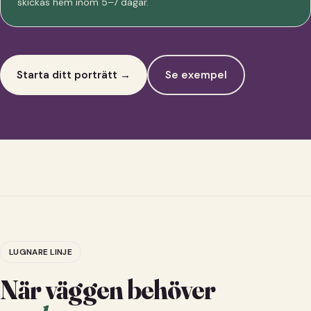
skickas hem inom 5–7 dagar.
Starta ditt porträtt →
Se exempel
LUGNARE LINJE
När väggen behöver