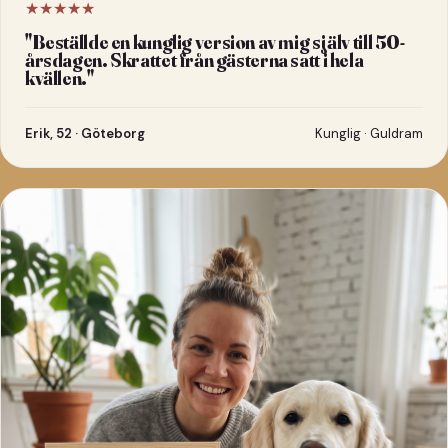
★★★★★
"
Beställde en kunglig version av mig själv till 50-
årsdagen. Skrattet från gästerna satt i hela
kvällen.
"
Erik, 52 · Göteborg
Kunglig · Guldram