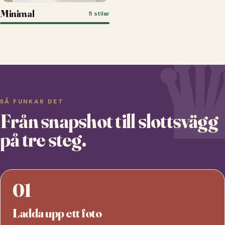
Minimal
5 stilar
SÅ FUNKAR DET
Från snapshot till slottsvägg
på tre steg.
01
Ladda upp ett foto