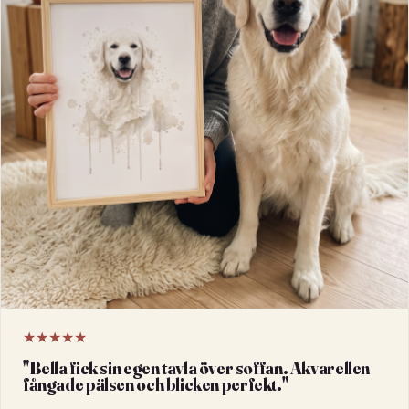
★★★★★
"
Bella fick sin egen tavla över soffan. Akvarellen
fångade pälsen och blicken perfekt.
"