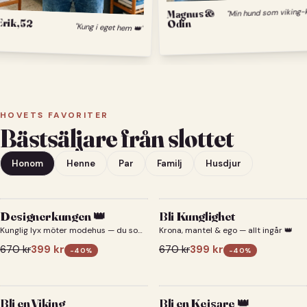
Min hund 
Magnus &
Erik, 52
Odin
"Kung i eget hem 👑"
HOVETS FAVORITER
Bästsäljare från slottet
Honom
Henne
Par
Familj
Husdjur
Designerkungen 👑
Bli Kunglighet
Kunglig lyx möter modehus — du som
Krona, mantel & ego — allt ingår 👑
designerkung 👑
670
kr
399
kr
670
kr
399
kr
-
40
%
-
40
%
Bli en Viking
Bli en Kejsare 👑