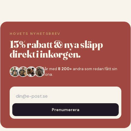
HOVETS NYHETSBREV
15% rabatt & nya släpp
direkt i inkorgen.
Går med
8 200+
andra som redan fått sin
krona.
Prenumerera