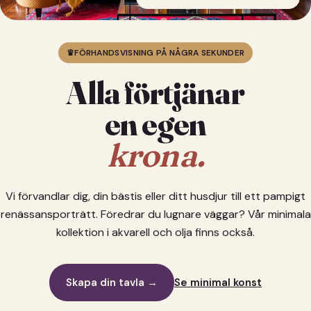
♛
FÖRHANDSVISNING PÅ NÅGRA SEKUNDER
Alla förtjänar
en egen
krona.
Vi förvandlar dig, din bästis eller ditt husdjur till ett pampigt
renässansporträtt. Föredrar du lugnare väggar? Vår minimala
kollektion i akvarell och olja finns också.
Skapa din tavla →
Se minimal konst