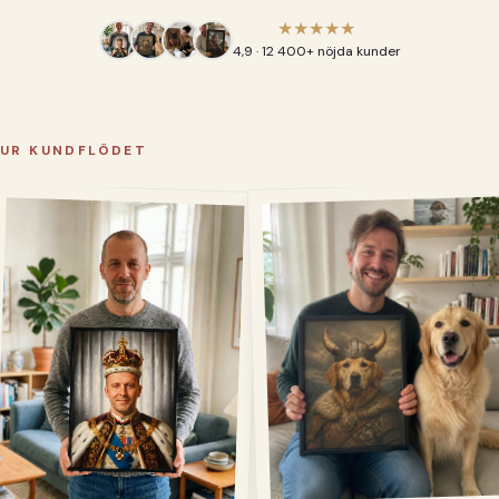
★★★★★
4,9 · 12 400+ nöjda kunder
UR KUNDFLÖDET