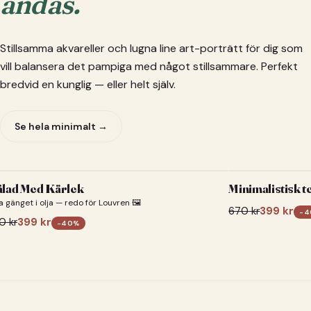
andas.
Stillsamma akvareller och lugna line art-porträtt för dig som
vill balansera det pampiga med något stillsammare. Perfekt
bredvid en kunglig — eller helt själv.
Se hela minimalt →
lad Med Kärlek
Minimalistisk t
a gänget i olja — redo för Louvren 🖼️
670
kr
399
kr
-
4
0
kr
399
kr
-
40
%