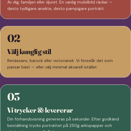
Av dig, familjen eller djuret. En vanlig mobilbild räcker —
desto tydligare ansikte, desto pampigare porträtt.
02
Välj kunglig stil
Renässans, barock eller victoriansk. Vi föreslår det som
passar bäst — eller välj minimal akvarell istället.
03
Vi trycker & levererar
Din förhandsvisning genereras på sekunder. Efter godkänd
beställning trycks porträttet på 250g arkivpapper och