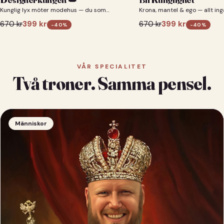
Kunglig lyx möter modehus — du som
Krona, mantel & ego — allt ing
designerkung 👑
670
kr
399
kr
670
kr
399
kr
-
40
%
-
40
%
VÅR SPECIALITET
Två troner. Samma pensel.
Människor