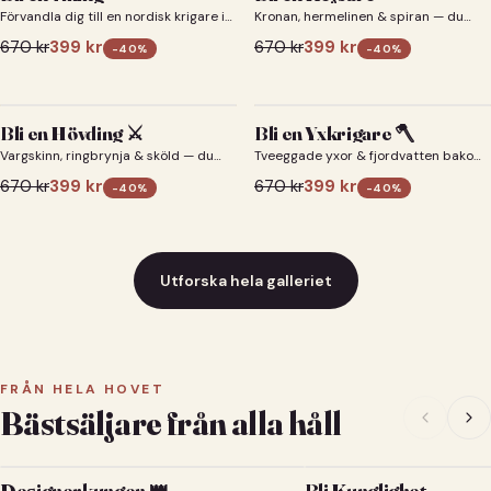
Förvandla dig till en nordisk krigare i
Kronan, hermelinen & spiran — du
ett episkt vikingaporträtt.
som kejsare 👑
670
kr
399
kr
670
kr
399
kr
-
40
%
-
40
%
Bli en Hövding ⚔️
Bli en Yxkrigare 🪓
Vargskinn, ringbrynja & sköld — du
Tveeggade yxor & fjordvatten bakom
som nordisk krigsherre ⚔️
dig 🪓
670
kr
399
kr
670
kr
399
kr
-
40
%
-
40
%
Utforska hela galleriet
FRÅN HELA HOVET
Bästsäljare från alla håll
Designerkungen 👑
Bli Kunglighet