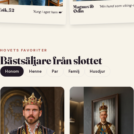
Magnus &
Odin
Erik, 52
"Kung i eget hem 👑"
HOVETS FAVORITER
Bästsäljare från slottet
Honom
Henne
Par
Familj
Husdjur