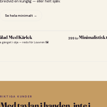
bredvid en kunglig — eller helt själv.
Se hela minimalt →
lad Med Kärlek
Minimalistisk
399
kr
a gänget i olja — redo för Louvren 🖼️
RIKTIGA KUNDER
Med tavlan i handen, inte i