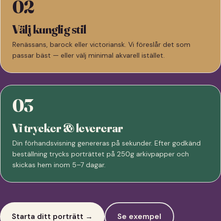
02
Välj kunglig stil
Renässans, barock eller victoriansk. Vi föreslår det som
passar bäst — eller välj minimal akvarell istället.
03
Vi trycker & levererar
Din förhandsvisning genereras på sekunder. Efter godkänd
beställning trycks porträttet på 250g arkivpapper och
skickas hem inom 5–7 dagar.
Starta ditt porträtt →
Se exempel