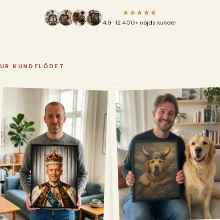
★★★★★
4,9 · 12 400+ nöjda kunder
UR KUNDFLÖDET