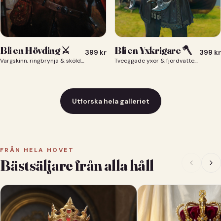
Bli en Yxkrigare 🪓
Bli en Hövding ⚔️
399
kr
399
kr
Tveeggade yxor & fjordvatten bakom dig 🪓
Vargskinn, ringbrynja & sköld — du som nordisk krigsherre ⚔️
Utforska hela galleriet
FRÅN HELA HOVET
Bästsäljare från alla håll