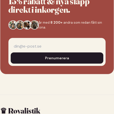
15% rabatt & nya släpp
direkt i inkorgen.
Går med
8 200+
andra som redan fått sin
krona.
Prenumerera
♛ Royalistik