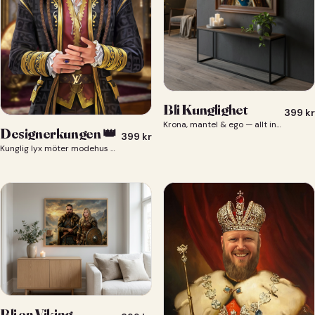
Bli Kunglighet
399
kr
Krona, mantel & ego — allt ingår 👑
Designerkungen 👑
399
kr
Kunglig lyx möter modehus — du som designerkung 👑
Bli en Viking