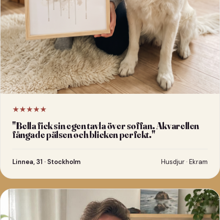
★★★★★
"
Bella fick sin egen tavla över soffan. Akvarellen
fångade pälsen och blicken perfekt.
"
Linnea, 31 · Stockholm
Husdjur · Ekram