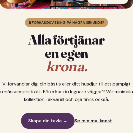
♛
FÖRHANDSVISNING PÅ NÅGRA SEKUNDER
Alla förtjänar
en egen
krona.
Vi förvandlar dig, din bästis eller ditt husdjur till ett pampigt
renässansporträtt. Föredrar du lugnare väggar? Vår minimala
kollektion i akvarell och olja finns också.
Skapa din tavla →
Se minimal konst