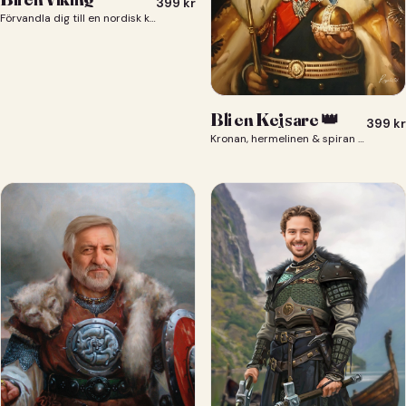
399
kr
Förvandla dig till en nordisk krigare i ett episkt vikingaporträtt.
Bli en Kejsare 👑
399
kr
Kronan, hermelinen & spiran — du som kejsare 👑