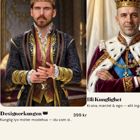
Bli Kunglighet
Krona, mantel & ego — allt ing
Designerkungen 👑
399
kr
Kunglig lyx möter modehus — du som designerkung 👑