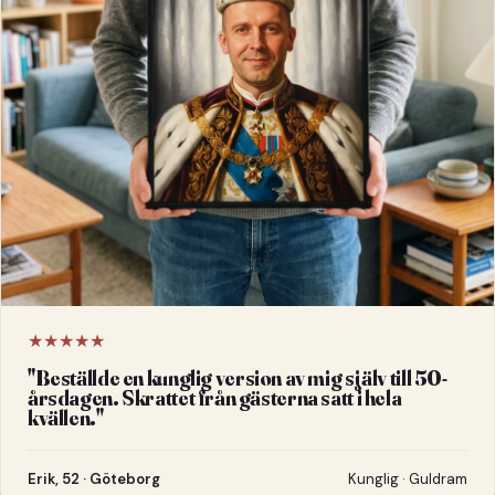
★★★★★
"
Beställde en kunglig version av mig själv till 50-
årsdagen. Skrattet från gästerna satt i hela
kvällen.
"
Erik, 52 · Göteborg
Kunglig · Guldram