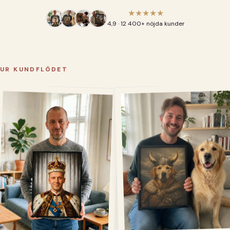
★★★★★
4,9 · 12 400+ nöjda kunder
UR KUNDFLÖDET