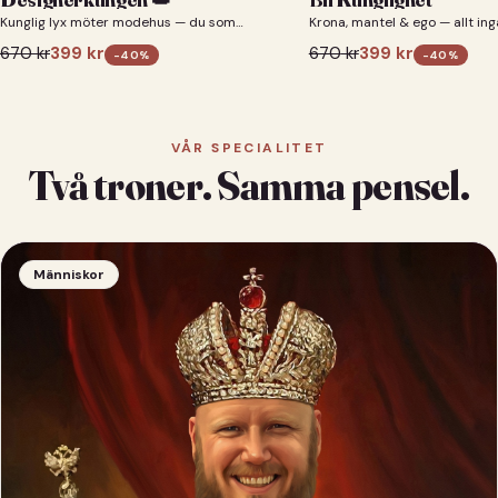
Kunglig lyx möter modehus — du som
Krona, mantel & ego — allt ing
designerkung 👑
670
kr
399
kr
670
kr
399
kr
-
40
%
-
40
%
VÅR SPECIALITET
Två troner. Samma pensel.
Människor