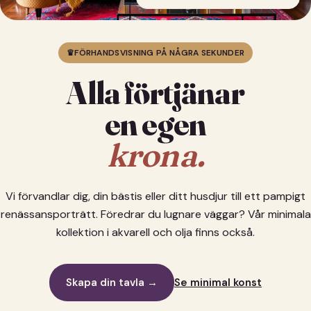
♛
FÖRHANDSVISNING PÅ NÅGRA SEKUNDER
Alla förtjänar
en egen
krona.
Vi förvandlar dig, din bästis eller ditt husdjur till ett pampigt
renässansporträtt. Föredrar du lugnare väggar? Vår minimala
kollektion i akvarell och olja finns också.
Skapa din tavla →
Se minimal konst