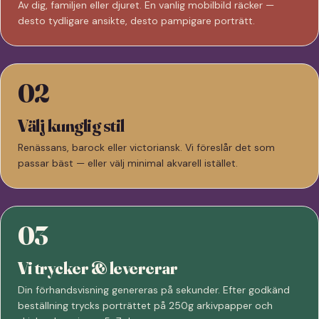
Av dig, familjen eller djuret. En vanlig mobilbild räcker —
desto tydligare ansikte, desto pampigare porträtt.
02
Välj kunglig stil
Renässans, barock eller victoriansk. Vi föreslår det som
passar bäst — eller välj minimal akvarell istället.
03
Vi trycker & levererar
Din förhandsvisning genereras på sekunder. Efter godkänd
beställning trycks porträttet på 250g arkivpapper och