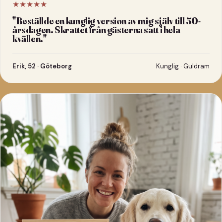
★★★★★
"
Beställde en kunglig version av mig själv till 50-
årsdagen. Skrattet från gästerna satt i hela
kvällen.
"
Erik, 52 · Göteborg
Kunglig · Guldram