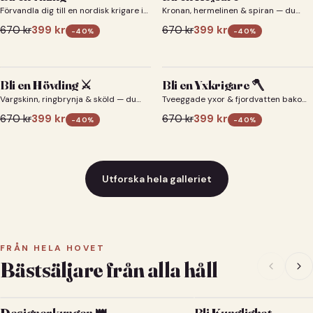
Förvandla dig till en nordisk krigare i
Kronan, hermelinen & spiran — du
ett episkt vikingaporträtt.
som kejsare 👑
670
kr
399
kr
670
kr
399
kr
-
40
%
-
40
%
Bli en Hövding ⚔️
Bli en Yxkrigare 🪓
Vargskinn, ringbrynja & sköld — du
Tveeggade yxor & fjordvatten bakom
som nordisk krigsherre ⚔️
dig 🪓
670
kr
399
kr
670
kr
399
kr
-
40
%
-
40
%
Utforska hela galleriet
FRÅN HELA HOVET
Bästsäljare från alla håll
Designerkungen 👑
Bli Kunglighet