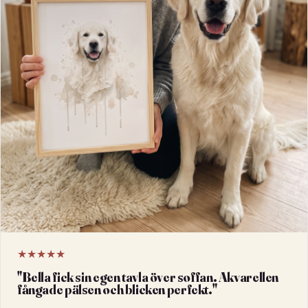
★★★★★
"
Bella fick sin egen tavla över soffan. Akvarellen
fångade pälsen och blicken perfekt.
"