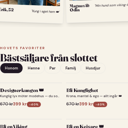
Magnus &
Erik, 52
Odin
"Kung i eget hem 👑"
HOVETS FAVORITER
Bästsäljare från slottet
Honom
Henne
Par
Familj
Husdjur
Designerkungen 👑
Bli Kunglighet
Kunglig lyx möter modehus — du som
Krona, mantel & ego — allt ingår 👑
designerkung 👑
670
kr
399
kr
670
kr
399
kr
-
40
%
-
40
%
Bli en Viking
Bli en Kejsare 👑