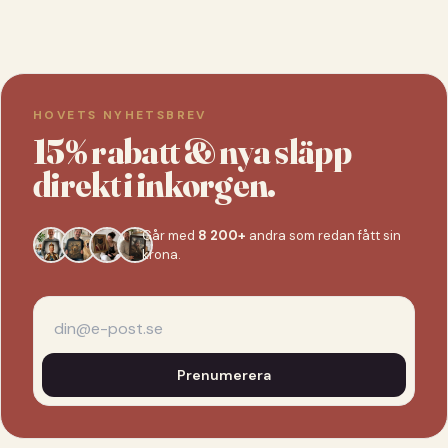
HOVETS NYHETSBREV
15% rabatt & nya släpp
direkt i inkorgen.
Går med
8 200+
andra som redan fått sin
krona.
Prenumerera