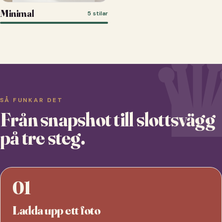
Minimal
5 stilar
SÅ FUNKAR DET
Från snapshot till slottsvägg
på tre steg.
01
Ladda upp ett foto