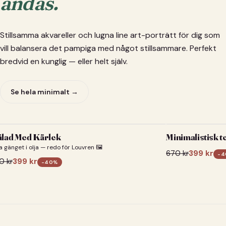
andas.
Stillsamma akvareller och lugna line art-porträtt för dig som
vill balansera det pampiga med något stillsammare. Perfekt
bredvid en kunglig — eller helt själv.
Se hela minimalt →
lad Med Kärlek
Minimalistisk t
a gänget i olja — redo för Louvren 🖼️
670
kr
399
kr
-
4
0
kr
399
kr
-
40
%