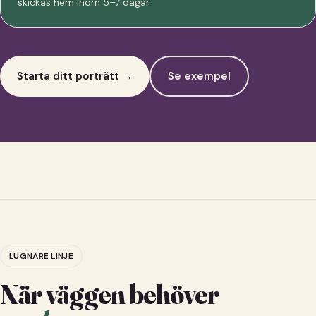
skickas hem inom 5–7 dagar.
Starta ditt porträtt →
Se exempel
LUGNARE LINJE
När väggen behöver