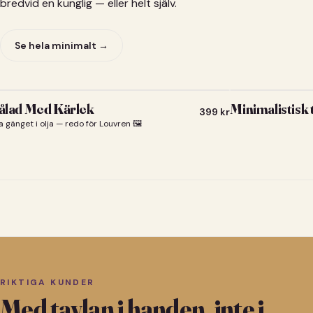
bredvid en kunglig — eller helt själv.
Se hela minimalt →
lad Med Kärlek
Minimalistisk
399
kr
a gänget i olja — redo för Louvren 🖼️
RIKTIGA KUNDER
Med tavlan i handen, inte i