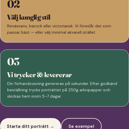
02
Välj kunglig stil
Renässans, barock eller victoriansk. Vi föreslår det som
passar bäst — eller välj minimal akvarell istället.
03
Vi trycker & levererar
Din förhandsvisning genereras på sekunder. Efter godkänd
beställning trycks porträttet på 250g arkivpapper och
skickas hem inom 5–7 dagar.
Starta ditt porträtt →
Se exempel