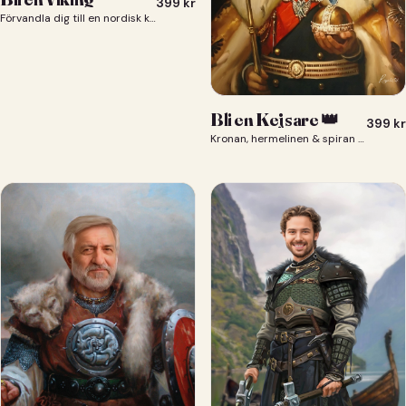
399
kr
Förvandla dig till en nordisk krigare i ett episkt vikingaporträtt.
Bli en Kejsare 👑
399
kr
Kronan, hermelinen & spiran — du som kejsare 👑