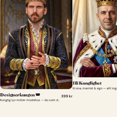
Bli Kunglighet
Krona, mantel & ego — allt ing
Designerkungen 👑
399
kr
Kunglig lyx möter modehus — du som designerkung 👑