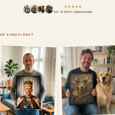
★★★★★
4,9 · 12 400+ nöjda kunder
UR KUNDFLÖDET