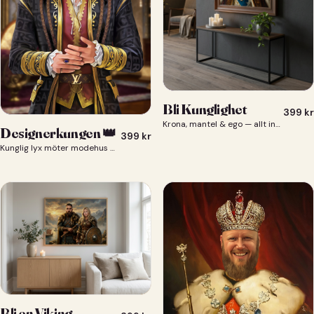
Bli Kunglighet
399
kr
Krona, mantel & ego — allt ingår 👑
Designerkungen 👑
399
kr
Kunglig lyx möter modehus — du som designerkung 👑
Bli en Viking