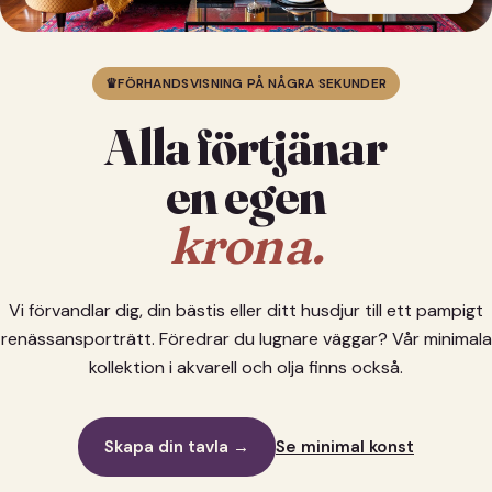
♛
FÖRHANDSVISNING PÅ NÅGRA SEKUNDER
Alla förtjänar
en egen
krona.
Vi förvandlar dig, din bästis eller ditt husdjur till ett pampigt
renässansporträtt. Föredrar du lugnare väggar? Vår minimala
kollektion i akvarell och olja finns också.
Skapa din tavla →
Se minimal konst