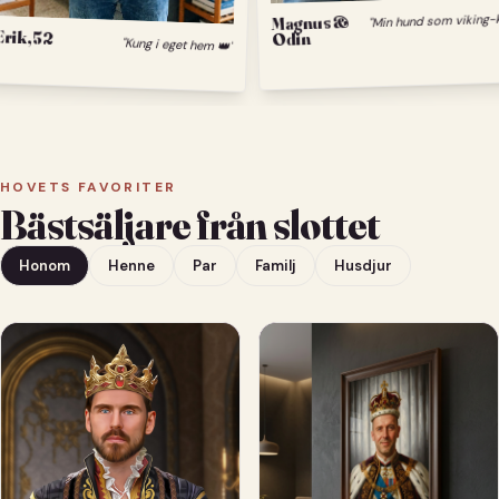
M
Magnus &
Erik, 52
Odin
"Kung i eget hem 👑"
HOVETS FAVORITER
Bästsäljare från slottet
Honom
Henne
Par
Familj
Husdjur