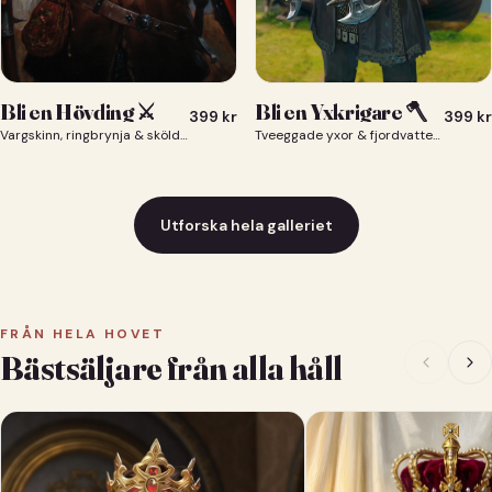
Bli en Yxkrigare 🪓
Bli en Hövding ⚔️
399
kr
399
kr
Tveeggade yxor & fjordvatten bakom dig 🪓
Vargskinn, ringbrynja & sköld — du som nordisk krigsherre ⚔️
Utforska hela galleriet
FRÅN HELA HOVET
Bästsäljare från alla håll