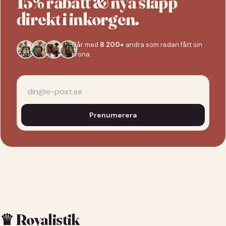
15% rabatt & nya släpp
direkt i inkorgen.
Går med
8 200+
andra som redan fått sin
krona.
Prenumerera
♛ Royalistik