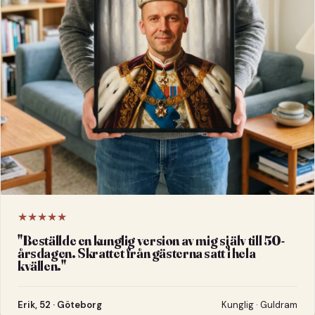
★★★★★
"
Beställde en kunglig version av mig själv till 50-
årsdagen. Skrattet från gästerna satt i hela
kvällen.
"
Erik, 52 · Göteborg
Kunglig · Guldram