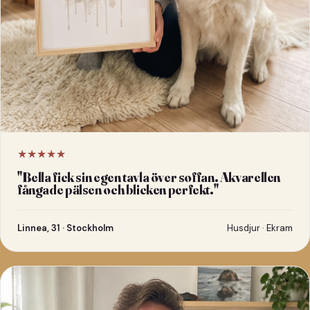
★★★★★
"
Bella fick sin egen tavla över soffan. Akvarellen
fångade pälsen och blicken perfekt.
"
Linnea, 31 · Stockholm
Husdjur · Ekram