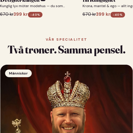
Kunglig lyx möter modehus — du som
Krona, mantel & ego — allt ing
designerkung 👑
670
kr
399
kr
670
kr
399
kr
-
40
%
-
40
%
VÅR SPECIALITET
Två troner. Samma pensel.
Människor