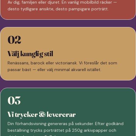
Av dig, familjen eller djuret. En vanlig mobilbild räcker —
desto tydligare ansikte, desto pampigare porträtt.
02
Välj kunglig stil
Renässans, barock eller victoriansk. Vi föreslår det som
passar bäst — eller välj minimal akvarell istället.
03
Vi trycker & levererar
Din förhandsvisning genereras på sekunder. Efter godkänd
beställning trycks porträttet på 250g arkivpapper och