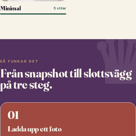
Minimal
5 stilar
SÅ FUNKAR DET
Från snapshot till slottsvägg
på tre steg.
01
Ladda upp ett foto