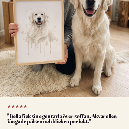
★★★★★
"
Bella fick sin egen tavla över soffan. Akvarellen
fångade pälsen och blicken perfekt.
"