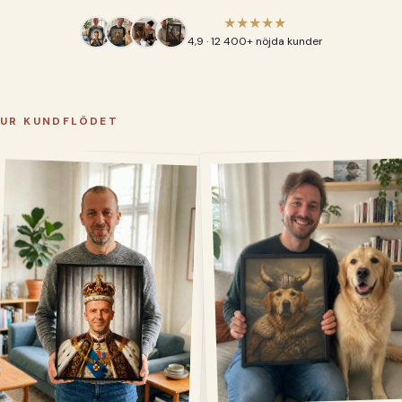
★★★★★
4,9 · 12 400+ nöjda kunder
UR KUNDFLÖDET