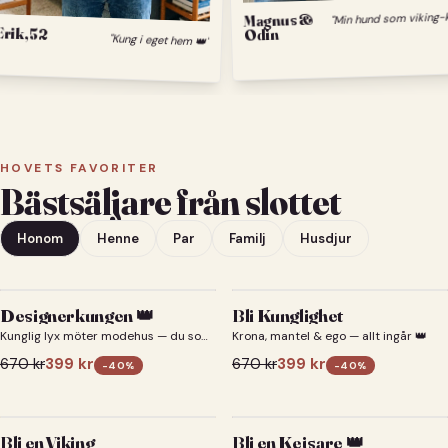
Min hund 
Magnus &
Erik, 52
Odin
"Kung i eget hem 👑"
HOVETS FAVORITER
Bästsäljare från slottet
Honom
Henne
Par
Familj
Husdjur
Designerkungen 👑
Bli Kunglighet
Kunglig lyx möter modehus — du som
Krona, mantel & ego — allt ingår 👑
designerkung 👑
670
kr
399
kr
670
kr
399
kr
-
40
%
-
40
%
Bli en Viking
Bli en Kejsare 👑