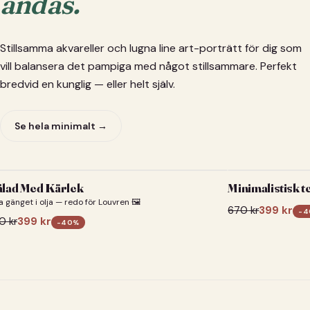
andas.
Stillsamma akvareller och lugna line art-porträtt för dig som
vill balansera det pampiga med något stillsammare. Perfekt
bredvid en kunglig — eller helt själv.
Se hela minimalt →
lad Med Kärlek
Minimalistisk t
a gänget i olja — redo för Louvren 🖼️
670
kr
399
kr
-
4
0
kr
399
kr
-
40
%