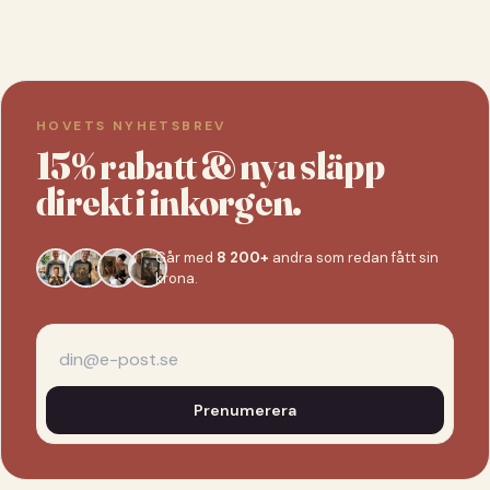
HOVETS NYHETSBREV
15% rabatt & nya släpp
direkt i inkorgen.
Går med
8 200+
andra som redan fått sin
krona.
Prenumerera