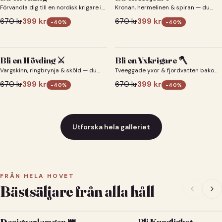
Förvandla dig till en nordisk krigare i
Kronan, hermelinen & spiran — du
ett episkt vikingaporträtt.
som kejsare 👑
670
kr
399
kr
670
kr
399
kr
-
40
%
-
40
%
Bli en Hövding ⚔️
Bli en Yxkrigare 🪓
Vargskinn, ringbrynja & sköld — du
Tveeggade yxor & fjordvatten bakom
som nordisk krigsherre ⚔️
dig 🪓
670
kr
399
kr
670
kr
399
kr
-
40
%
-
40
%
Utforska hela galleriet
FRÅN HELA HOVET
Bästsäljare från alla håll
Designerkungen 👑
Bli Kunglighet