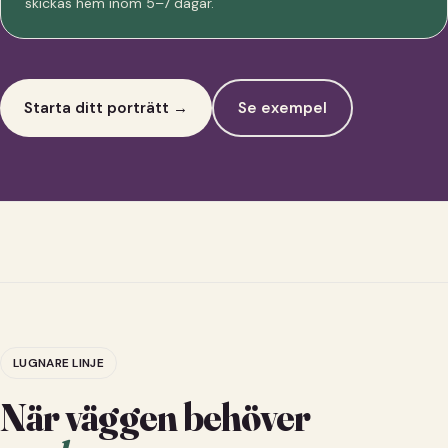
skickas hem inom 5–7 dagar.
Starta ditt porträtt →
Se exempel
LUGNARE LINJE
När väggen behöver