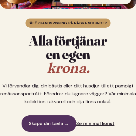
♛
FÖRHANDSVISNING PÅ NÅGRA SEKUNDER
Alla förtjänar
en egen
krona.
Vi förvandlar dig, din bästis eller ditt husdjur till ett pampigt
renässansporträtt. Föredrar du lugnare väggar? Vår minimala
kollektion i akvarell och olja finns också.
Skapa din tavla →
Se minimal konst