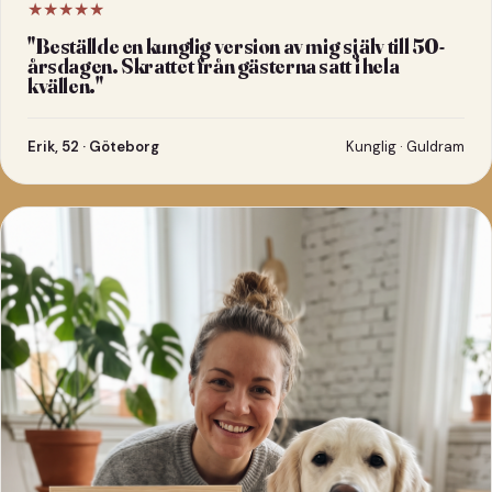
★★★★★
"
Beställde en kunglig version av mig själv till 50-
årsdagen. Skrattet från gästerna satt i hela
kvällen.
"
Erik, 52 · Göteborg
Kunglig · Guldram