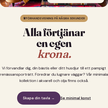
♛
FÖRHANDSVISNING PÅ NÅGRA SEKUNDER
Alla förtjänar
en egen
krona.
Vi förvandlar dig, din bästis eller ditt husdjur till ett pampigt
renässansporträtt. Föredrar du lugnare väggar? Vår minimala
kollektion i akvarell och olja finns också.
Skapa din tavla →
Se minimal konst