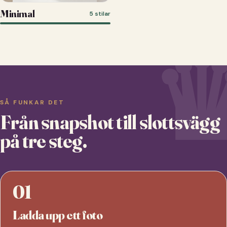
Minimal
5 stilar
SÅ FUNKAR DET
Från snapshot till slottsvägg
på tre steg.
01
Ladda upp ett foto