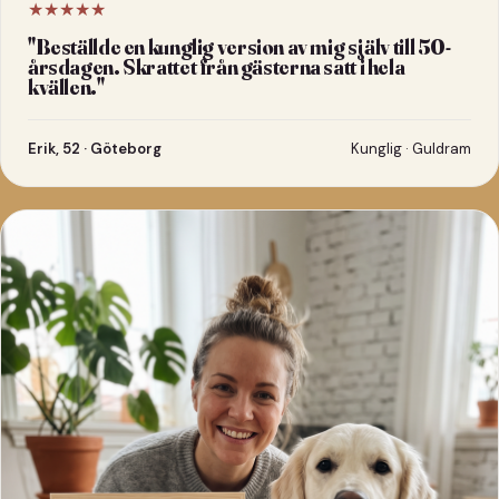
★★★★★
"
Beställde en kunglig version av mig själv till 50-
årsdagen. Skrattet från gästerna satt i hela
kvällen.
"
Erik, 52 · Göteborg
Kunglig · Guldram