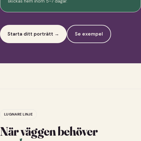
skickas hem inom 5–7 dagar.
Starta ditt porträtt →
Se exempel
LUGNARE LINJE
När väggen behöver