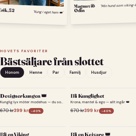
Magnus &
Erik, 52
Odin
"Kung i eget hem 👑"
HOVETS FAVORITER
Bästsäljare från slottet
Honom
Henne
Par
Familj
Husdjur
Designerkungen 👑
Bli Kunglighet
Kunglig lyx möter modehus — du som
Krona, mantel & ego — allt ingår 👑
designerkung 👑
670
kr
399
kr
670
kr
399
kr
-
40
%
-
40
%
Bli en Viking
Bli en Kejsare 👑