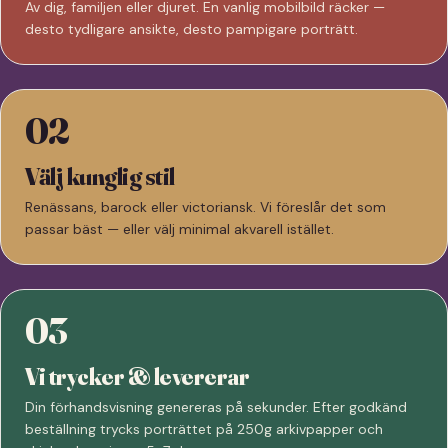
Av dig, familjen eller djuret. En vanlig mobilbild räcker —
desto tydligare ansikte, desto pampigare porträtt.
02
Välj kunglig stil
Renässans, barock eller victoriansk. Vi föreslår det som
passar bäst — eller välj minimal akvarell istället.
03
Vi trycker & levererar
Din förhandsvisning genereras på sekunder. Efter godkänd
beställning trycks porträttet på 250g arkivpapper och