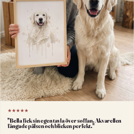
★★★★★
"
Bella fick sin egen tavla över soffan. Akvarellen
fångade pälsen och blicken perfekt.
"