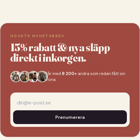
HOVETS NYHETSBREV
15% rabatt & nya släpp
direkt i inkorgen.
Går med
8 200+
andra som redan fått sin
krona.
Prenumerera