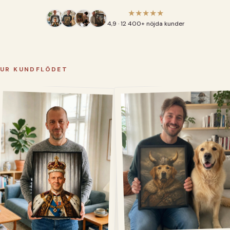
★★★★★
4,9 · 12 400+ nöjda kunder
UR KUNDFLÖDET