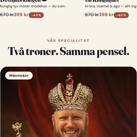
Kunglig lyx möter modehus — du som
Krona, mantel & ego — allt ing
designerkung 👑
670
kr
399
kr
670
kr
399
kr
-
40
%
-
40
%
VÅR SPECIALITET
Två troner. Samma pensel.
Människor