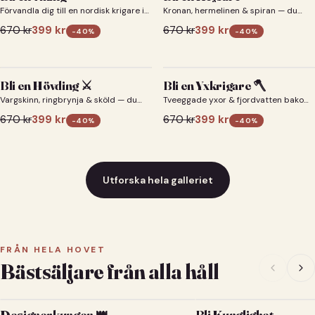
Förvandla dig till en nordisk krigare i
Kronan, hermelinen & spiran — du
ett episkt vikingaporträtt.
som kejsare 👑
670
kr
399
kr
670
kr
399
kr
-
40
%
-
40
%
Bli en Hövding ⚔️
Bli en Yxkrigare 🪓
Vargskinn, ringbrynja & sköld — du
Tveeggade yxor & fjordvatten bakom
som nordisk krigsherre ⚔️
dig 🪓
670
kr
399
kr
670
kr
399
kr
-
40
%
-
40
%
Utforska hela galleriet
FRÅN HELA HOVET
Bästsäljare från alla håll
Designerkungen 👑
Bli Kunglighet