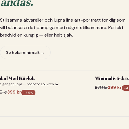
andas.
Stillsamma akvareller och lugna line art-porträtt för dig som
vill balansera det pampiga med något stillsammare. Perfekt
bredvid en kunglig — eller helt själv.
Se hela minimalt →
lad Med Kärlek
Minimalistisk t
a gänget i olja — redo för Louvren 🖼️
670
kr
399
kr
-
4
0
kr
399
kr
-
40
%