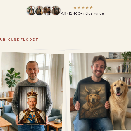
★★★★★
4,9 · 12 400+ nöjda kunder
UR KUNDFLÖDET