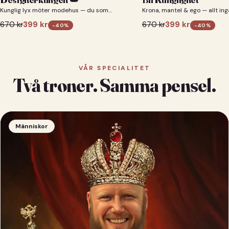
Kunglig lyx möter modehus — du som
Krona, mantel & ego — allt ing
designerkung 👑
670
kr
399
kr
670
kr
399
kr
-
40
%
-
40
%
VÅR SPECIALITET
Två troner. Samma pensel.
Människor