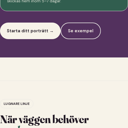
skickas hem inom 5–7 dagar.
Starta ditt porträtt →
Se exempel
LUGNARE LINJE
När väggen behöver