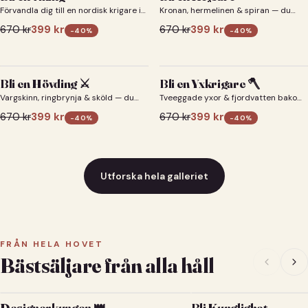
Förvandla dig till en nordisk krigare i
Kronan, hermelinen & spiran — du
ett episkt vikingaporträtt.
som kejsare 👑
670
kr
399
kr
670
kr
399
kr
-
40
%
-
40
%
Bli en Hövding ⚔️
Bli en Yxkrigare 🪓
Vargskinn, ringbrynja & sköld — du
Tveeggade yxor & fjordvatten bakom
som nordisk krigsherre ⚔️
dig 🪓
670
kr
399
kr
670
kr
399
kr
-
40
%
-
40
%
Utforska hela galleriet
FRÅN HELA HOVET
Bästsäljare från alla håll
Designerkungen 👑
Bli Kunglighet