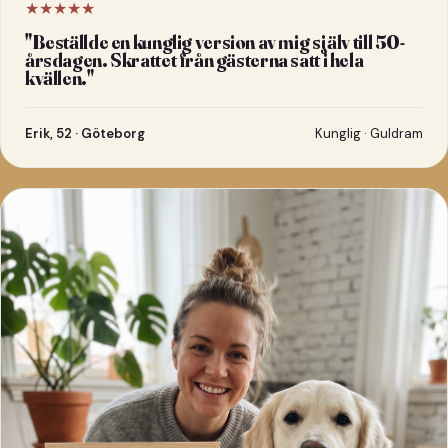
★★★★★
"
Beställde en kunglig version av mig själv till 50-
årsdagen. Skrattet från gästerna satt i hela
kvällen.
"
Erik, 52 · Göteborg
Kunglig · Guldram