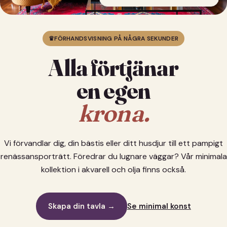
♛
FÖRHANDSVISNING PÅ NÅGRA SEKUNDER
Alla förtjänar
en egen
krona.
Vi förvandlar dig, din bästis eller ditt husdjur till ett pampigt
renässansporträtt. Föredrar du lugnare väggar? Vår minimala
kollektion i akvarell och olja finns också.
Skapa din tavla →
Se minimal konst