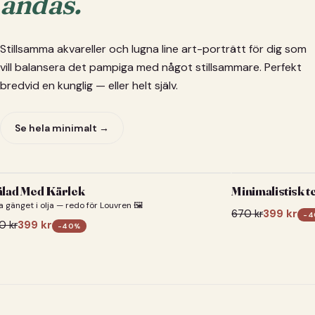
andas.
Stillsamma akvareller och lugna line art-porträtt för dig som
vill balansera det pampiga med något stillsammare. Perfekt
bredvid en kunglig — eller helt själv.
Se hela minimalt →
lad Med Kärlek
Minimalistisk t
a gänget i olja — redo för Louvren 🖼️
670
kr
399
kr
-
4
0
kr
399
kr
-
40
%