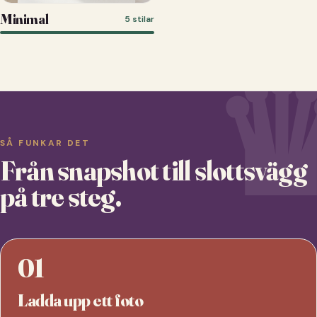
Minimal
5 stilar
SÅ FUNKAR DET
Från snapshot till slottsvägg
på tre steg.
01
Ladda upp ett foto