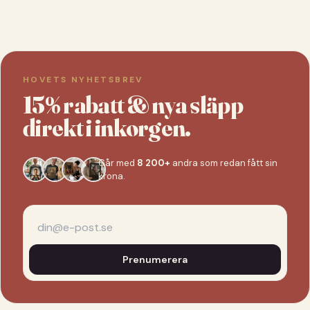
HOVETS NYHETSBREV
15% rabatt & nya släpp
direkt i inkorgen.
Går med
8 200+
andra som redan fått sin
krona.
Prenumerera