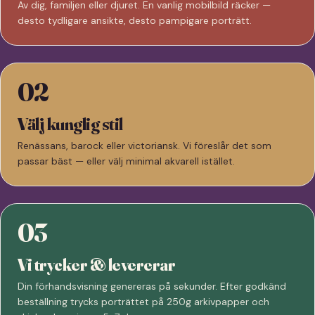
Av dig, familjen eller djuret. En vanlig mobilbild räcker —
desto tydligare ansikte, desto pampigare porträtt.
02
Välj kunglig stil
Renässans, barock eller victoriansk. Vi föreslår det som
passar bäst — eller välj minimal akvarell istället.
03
Vi trycker & levererar
Din förhandsvisning genereras på sekunder. Efter godkänd
beställning trycks porträttet på 250g arkivpapper och