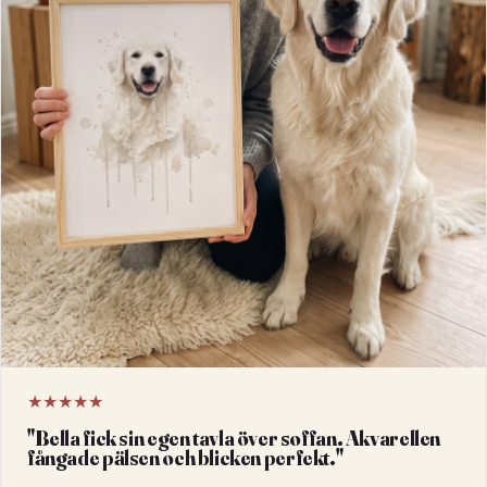
★★★★★
"
Bella fick sin egen tavla över soffan. Akvarellen
fångade pälsen och blicken perfekt.
"