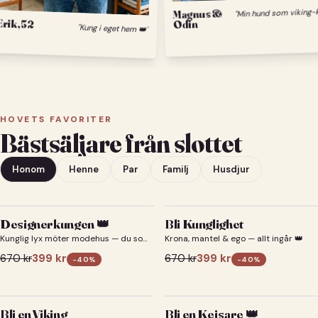
Magnus &
Erik, 52
Odin
"Kung i eget hem 👑"
HOVETS FAVORITER
Bästsäljare från slottet
Honom
Henne
Par
Familj
Husdjur
Designerkungen 👑
Bli Kunglighet
Kunglig lyx möter modehus — du som
Krona, mantel & ego — allt ingår 👑
designerkung 👑
670
kr
399
kr
670
kr
399
kr
-
40
%
-
40
%
Bli en Viking
Bli en Kejsare 👑