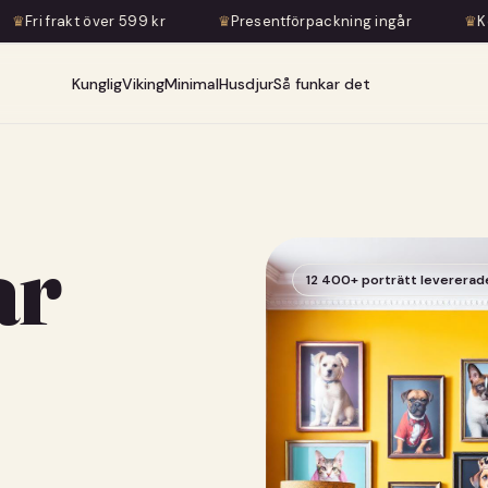
 599 kr
♛
Presentförpackning ingår
♛
Konstnärlig transfo
Kunglig
Viking
Minimal
Husdjur
Så funkar det
ar
12 400+ porträtt levererad