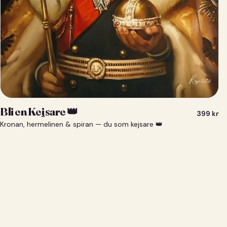
Bli en Kejsare 👑
399
kr
Kronan, hermelinen & spiran — du som kejsare 👑