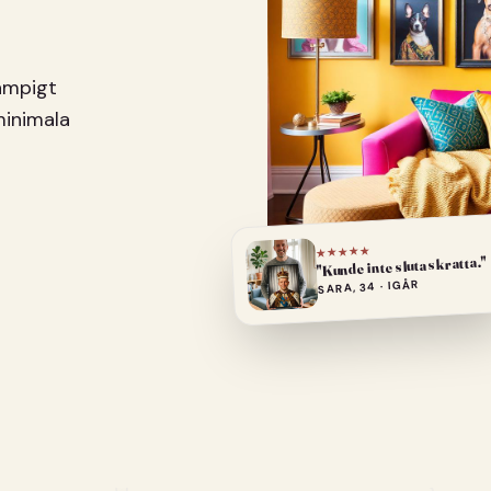
pampigt
minimala
★★★★★
"Kunde inte sluta skratta."
SARA, 34 · IGÅR