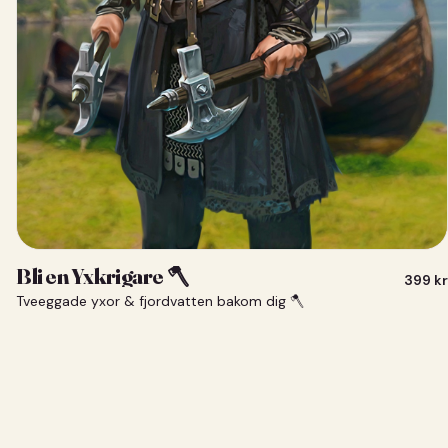
Bli en Yxkrigare 🪓
399
kr
Tveeggade yxor & fjordvatten bakom dig 🪓