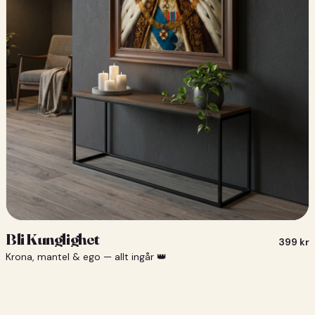
Bli Kunglighet
399
kr
Krona, mantel & ego — allt ingår 👑