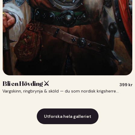
Bli en Hövding ⚔️
399
kr
Vargskinn, ringbrynja & sköld — du som nordisk krigsherre ⚔️
Utforska hela galleriet