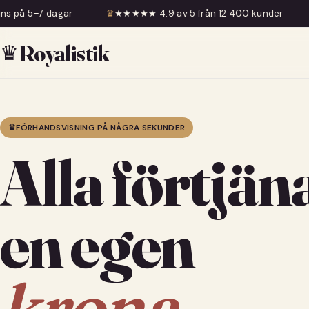
♛
★★★★★ 4.9 av 5 från 12 400 kunder
♛
Fri frakt över
♛
Royalistik
♛
FÖRHANDSVISNING PÅ NÅGRA SEKUNDER
Alla förtjän
en egen
krona.