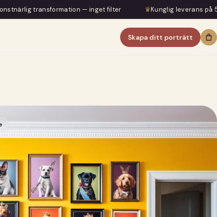
rmation — inget filter
♛
Kunglig leverans på 5–7 dagar
Skapa ditt porträtt
e