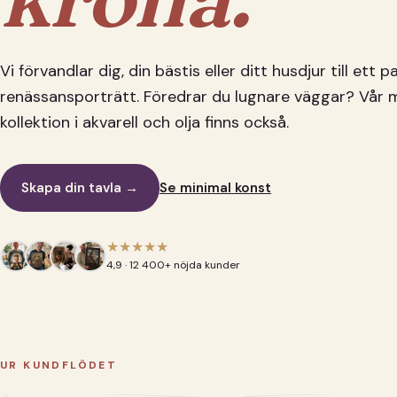
Vi förvandlar dig, din bästis eller ditt husdjur till ett 
renässansporträtt. Föredrar du lugnare väggar? Vår 
kollektion i akvarell och olja finns också.
Skapa din tavla →
Se minimal konst
★★★★★
4,9 · 12 400+ nöjda kunder
UR KUNDFLÖDET