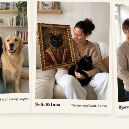
"
Min hund som viking-krigare."
Sofia & Luna
"Hennes majestät, katten."
Björn