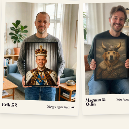
Magnus &
Odin
Erik, 52
"Kung i eget hem 👑"