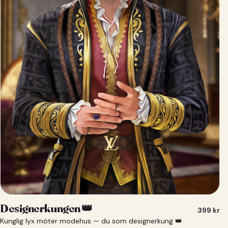
Designerkungen 👑
399
kr
Kunglig lyx möter modehus — du som designerkung 👑