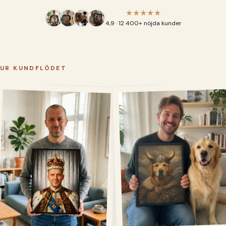
★★★★★
4,9 · 12 400+ nöjda kunder
UR KUNDFLÖDET