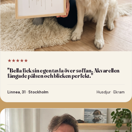
★★★★★
"
Bella fick sin egen tavla över soffan. Akvarellen
fångade pälsen och blicken perfekt.
"
Linnea, 31 · Stockholm
Husdjur · Ekram