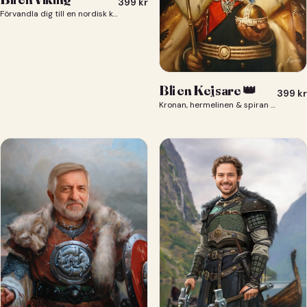
399
kr
Förvandla dig till en nordisk krigare i ett episkt vikingaporträtt.
Bli en Kejsare 👑
399
kr
Kronan, hermelinen & spiran — du som kejsare 👑