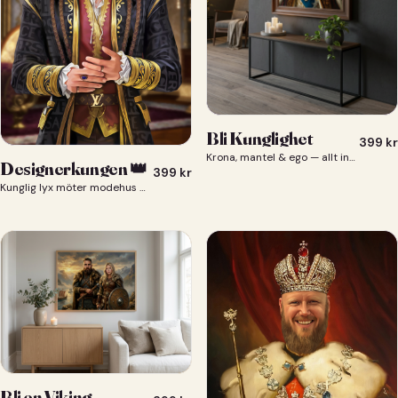
Bli Kunglighet
399
kr
Krona, mantel & ego — allt ingår 👑
Designerkungen 👑
399
kr
Kunglig lyx möter modehus — du som designerkung 👑
Bli en Viking