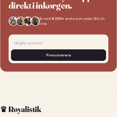
direkt i inkorgen.
Går med
8 200+
andra som redan fått sin
krona.
Prenumerera
♛ Royalistik