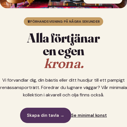
♛
FÖRHANDSVISNING PÅ NÅGRA SEKUNDER
Alla förtjänar
en egen
krona.
Vi förvandlar dig, din bästis eller ditt husdjur till ett pampigt
renässansporträtt. Föredrar du lugnare väggar? Vår minimala
kollektion i akvarell och olja finns också.
Skapa din tavla →
Se minimal konst