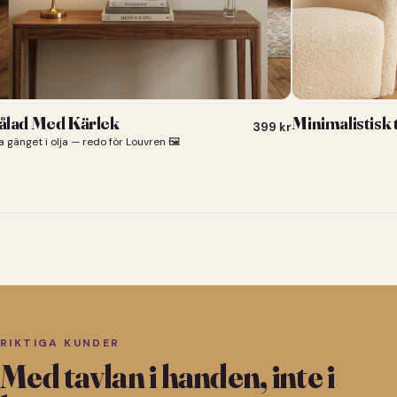
lad Med Kärlek
Minimalistisk
399
kr
a gänget i olja — redo för Louvren 🖼️
RIKTIGA KUNDER
Med tavlan i handen, inte i