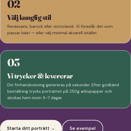
02
Välj kunglig stil
Renässans, barock eller victoriansk. Vi föreslår det som
passar bäst — eller välj minimal akvarell istället.
03
Vi trycker & levererar
Din förhandsvisning genereras på sekunder. Efter godkänd
beställning trycks porträttet på 250g arkivpapper och
skickas hem inom 5–7 dagar.
Starta ditt porträtt →
Se exempel