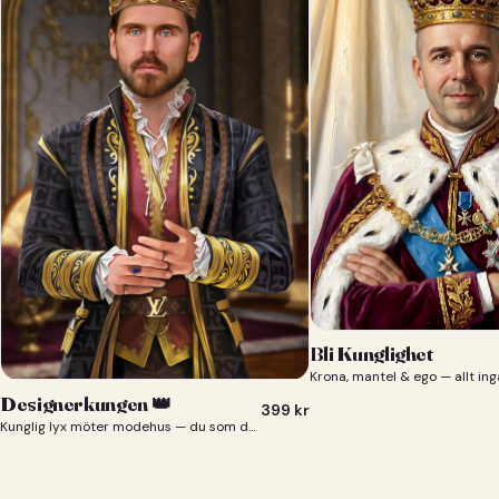
Bli Kunglighet
Krona, mantel & ego — allt ing
Designerkungen 👑
399
kr
Kunglig lyx möter modehus — du som designerkung 👑