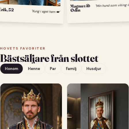
Magnus &
Odin
Erik, 52
"Kung i eget hem 👑"
HOVETS FAVORITER
Bästsäljare från slottet
Honom
Henne
Par
Familj
Husdjur