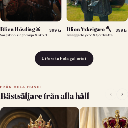
Bli en Yxkrigare 🪓
Bli en Hövding ⚔️
399
kr
399
kr
Tveeggade yxor & fjordvatten bakom dig 🪓
Vargskinn, ringbrynja & sköld — du som nordisk krigsherre ⚔️
Utforska hela galleriet
FRÅN HELA HOVET
Bästsäljare från alla håll