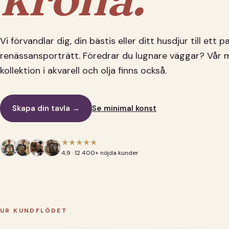
Vi förvandlar dig, din bästis eller ditt husdjur till ett 
renässansporträtt. Föredrar du lugnare väggar? Vår 
kollektion i akvarell och olja finns också.
Skapa din tavla →
Se minimal konst
★★★★★
4,9 · 12 400+ nöjda kunder
UR KUNDFLÖDET