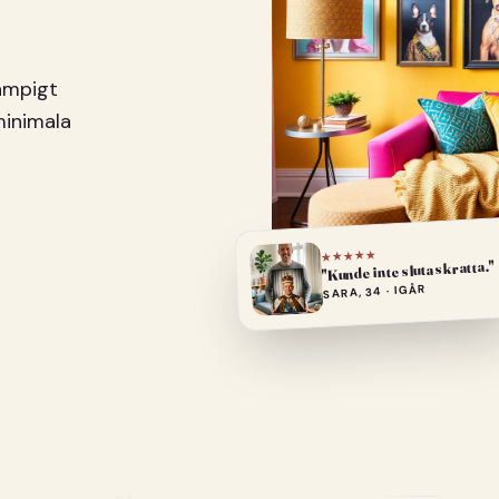
pampigt
minimala
★★★★★
"Kunde inte sluta skratta."
SARA, 34 · IGÅR