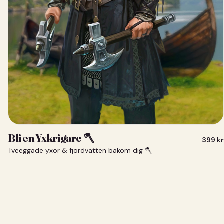
Bli en Yxkrigare 🪓
399
kr
Tveeggade yxor & fjordvatten bakom dig 🪓