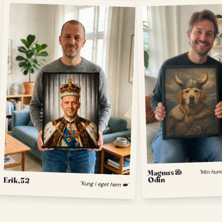
Magnus &
Odin
Erik, 52
"Kung i eget hem 👑"