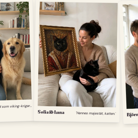
"
Min hund som viking-krigare."
Sofia & Luna
"Hennes majestät, katten."
Björn