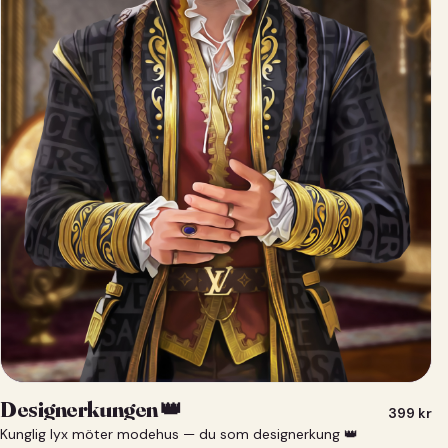
Designerkungen 👑
399
kr
Kunglig lyx möter modehus — du som designerkung 👑