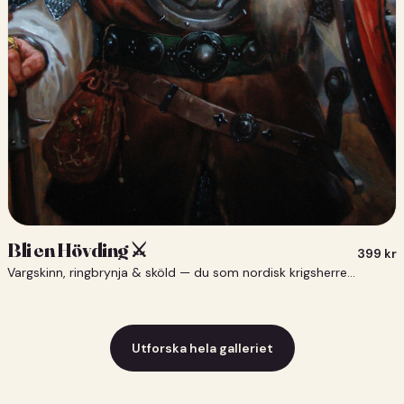
Bli en Hövding ⚔️
399
kr
Vargskinn, ringbrynja & sköld — du som nordisk krigsherre ⚔️
Utforska hela galleriet