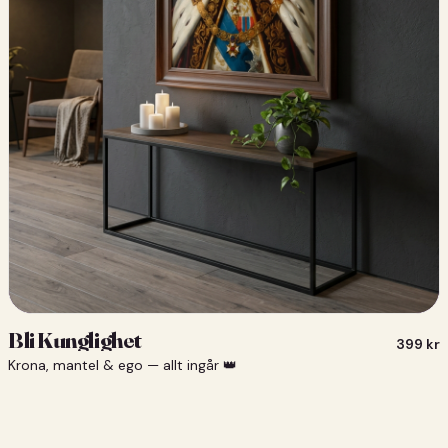
Bli Kunglighet
399
kr
Krona, mantel & ego — allt ingår 👑