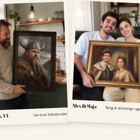
Alex & Maja
"Kung & drottning i eg
, 44
"Jarl över köksbordet."