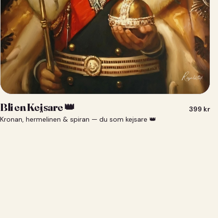
Bli en Kejsare 👑
399
kr
Kronan, hermelinen & spiran — du som kejsare 👑