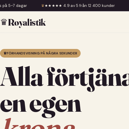
♛
★★★★★ 4.9 av 5 från 12 400 kunder
♛
Fri frakt över 599
♛
Royalistik
♛
FÖRHANDSVISNING PÅ NÅGRA SEKUNDER
Alla förtjän
en egen
krona.