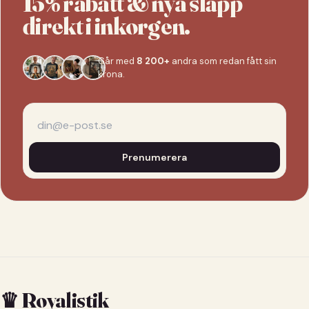
15% rabatt & nya släpp
direkt i inkorgen.
Går med
8 200+
andra som redan fått sin
krona.
Prenumerera
♛ Royalistik