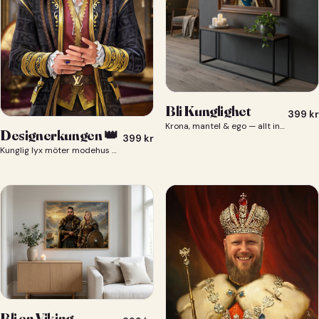
Bli Kunglighet
399
kr
Krona, mantel & ego — allt ingår 👑
Designerkungen 👑
399
kr
Kunglig lyx möter modehus — du som designerkung 👑
Bli en Viking