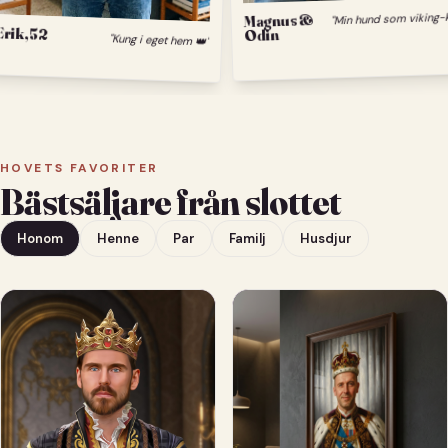
M
Magnus &
Erik, 52
Odin
"Kung i eget hem 👑"
HOVETS FAVORITER
Bästsäljare från slottet
Honom
Henne
Par
Familj
Husdjur