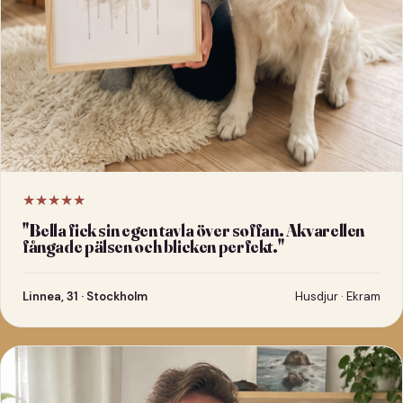
★★★★★
"
Bella fick sin egen tavla över soffan. Akvarellen
fångade pälsen och blicken perfekt.
"
Linnea, 31 · Stockholm
Husdjur · Ekram