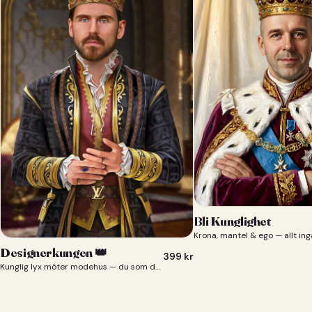
Bli Kunglighet
Krona, mantel & ego — allt ing
Designerkungen 👑
399
kr
Kunglig lyx möter modehus — du som designerkung 👑