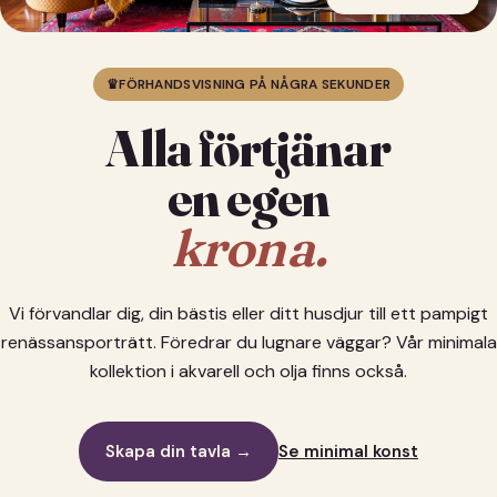
♛
FÖRHANDSVISNING PÅ NÅGRA SEKUNDER
Alla förtjänar
en egen
krona.
Vi förvandlar dig, din bästis eller ditt husdjur till ett pampigt
renässansporträtt. Föredrar du lugnare väggar? Vår minimala
kollektion i akvarell och olja finns också.
Skapa din tavla →
Se minimal konst