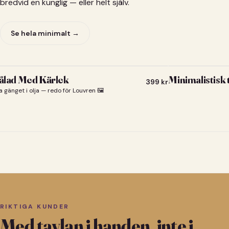
bredvid en kunglig — eller helt själv.
Se hela minimalt →
lad Med Kärlek
Minimalistisk
399
kr
a gänget i olja — redo för Louvren 🖼️
RIKTIGA KUNDER
Med tavlan i handen, inte i