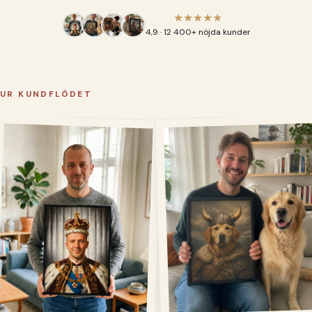
★★★★★
4,9 · 12 400+ nöjda kunder
UR KUNDFLÖDET