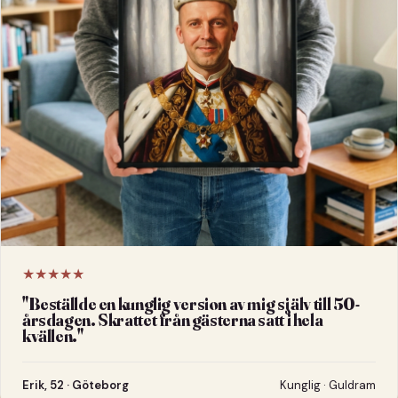
★★★★★
"
Beställde en kunglig version av mig själv till 50-
årsdagen. Skrattet från gästerna satt i hela
kvällen.
"
Erik, 52 · Göteborg
Kunglig · Guldram