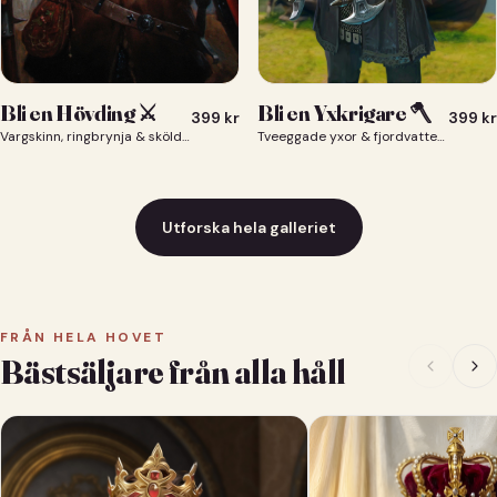
Bli en Yxkrigare 🪓
Bli en Hövding ⚔️
399
kr
399
kr
Tveeggade yxor & fjordvatten bakom dig 🪓
Vargskinn, ringbrynja & sköld — du som nordisk krigsherre ⚔️
Utforska hela galleriet
FRÅN HELA HOVET
Bästsäljare från alla håll