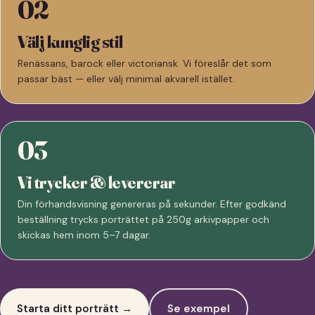
02
Välj kunglig stil
Renässans, barock eller victoriansk. Vi föreslår det som
passar bäst — eller välj minimal akvarell istället.
03
Vi trycker & levererar
Din förhandsvisning genereras på sekunder. Efter godkänd
beställning trycks porträttet på 250g arkivpapper och
skickas hem inom 5–7 dagar.
Starta ditt porträtt →
Se exempel