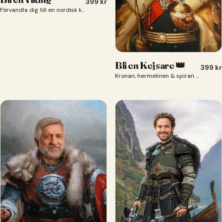
399
kr
Förvandla dig till en nordisk krigare i ett episkt vikingaporträtt.
Bli en Kejsare 👑
399
kr
Kronan, hermelinen & spiran — du som kejsare 👑