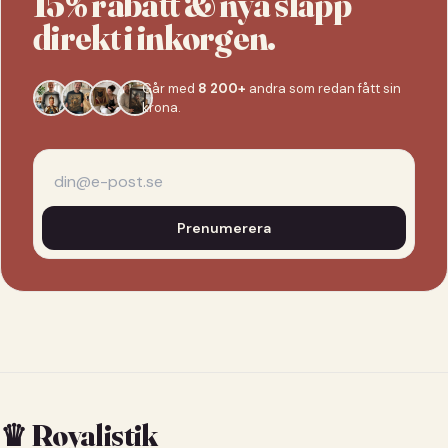
15% rabatt & nya släpp
direkt i inkorgen.
Går med
8 200+
andra som redan fått sin
krona.
Prenumerera
♛ Royalistik