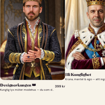
Bli Kunglighet
Krona, mantel & ego — allt ing
Designerkungen 👑
399
kr
Kunglig lyx möter modehus — du som designerkung 👑