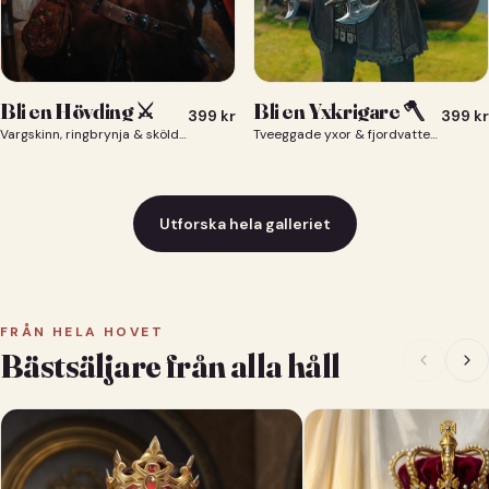
Bli en Yxkrigare 🪓
Bli en Hövding ⚔️
399
kr
399
kr
Tveeggade yxor & fjordvatten bakom dig 🪓
Vargskinn, ringbrynja & sköld — du som nordisk krigsherre ⚔️
Utforska hela galleriet
FRÅN HELA HOVET
Bästsäljare från alla håll