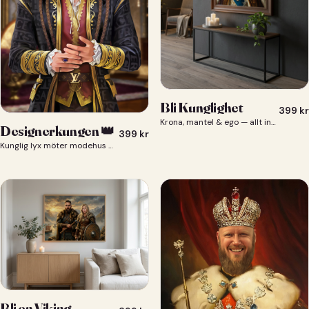
Bli Kunglighet
399
kr
Krona, mantel & ego — allt ingår 👑
Designerkungen 👑
399
kr
Kunglig lyx möter modehus — du som designerkung 👑
Bli en Viking