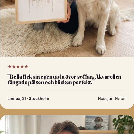
★★★★★
"
Bella fick sin egen tavla över soffan. Akvarellen
fångade pälsen och blicken perfekt.
"
Linnea, 31 · Stockholm
Husdjur · Ekram