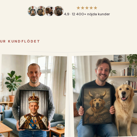
★★★★★
4,9 · 12 400+ nöjda kunder
UR KUNDFLÖDET