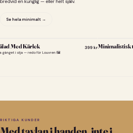
bredvid en kunglig — eller helt själv.
Se hela minimalt →
lad Med Kärlek
Minimalistisk
399
kr
a gänget i olja — redo för Louvren 🖼️
RIKTIGA KUNDER
Med tavlan i handen, inte i