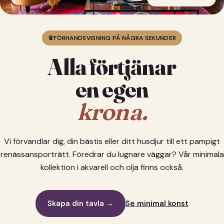
♛
FÖRHANDSVISNING PÅ NÅGRA SEKUNDER
Alla förtjänar
en egen
krona.
Vi förvandlar dig, din bästis eller ditt husdjur till ett pampigt
renässansporträtt. Föredrar du lugnare väggar? Vår minimala
kollektion i akvarell och olja finns också.
Skapa din tavla →
Se minimal konst