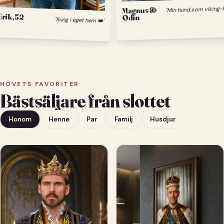
M
Magnus &
Erik, 52
Odin
"Kung i eget hem 👑"
HOVETS FAVORITER
Bästsäljare från slottet
Honom
Henne
Par
Familj
Husdjur