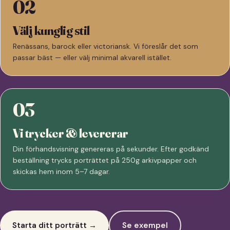
02
Välj kunglig stil
Renässans, barock eller victoriansk. Vi föreslår det som
passar bäst — eller välj minimal akvarell istället.
03
Vi trycker & levererar
Din förhandsvisning genereras på sekunder. Efter godkänd
beställning trycks porträttet på 250g arkivpapper och
skickas hem inom 5–7 dagar.
Starta ditt porträtt →
Se exempel