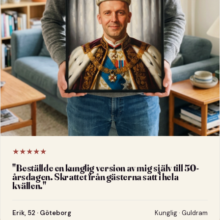
★★★★★
"
Beställde en kunglig version av mig själv till 50-
årsdagen. Skrattet från gästerna satt i hela
kvällen.
"
Erik, 52 · Göteborg
Kunglig · Guldram