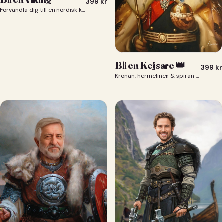
399
kr
Förvandla dig till en nordisk krigare i ett episkt vikingaporträtt.
Bli en Kejsare 👑
399
kr
Kronan, hermelinen & spiran — du som kejsare 👑