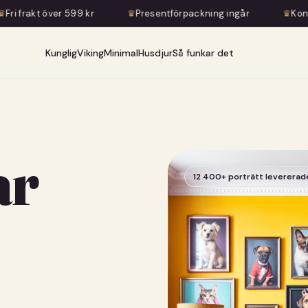
kr
♛
Presentförpackning ingår
♛
Konstnärlig transformati
Kunglig
Viking
Minimal
Husdjur
Så funkar det
ar
12 400+ porträtt levererad