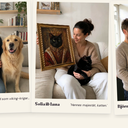
"
Min hund som viking-krigare."
Sofia & Luna
"Hennes majestät, katten."
Björn