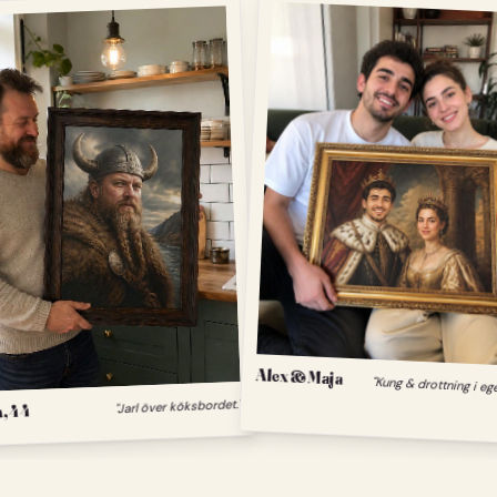
Alex & Maja
"Kung & drottning i eg
"Jarl över köksbordet."
, 44