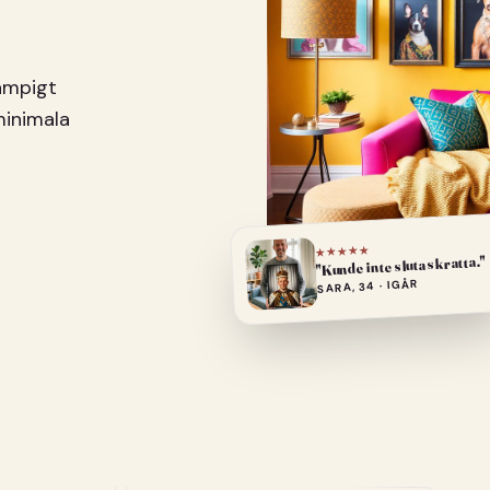
pampigt
minimala
★★★★★
"Kunde inte sluta skratta."
SARA, 34 · IGÅR