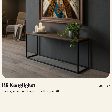
Bli Kunglighet
399
kr
Krona, mantel & ego — allt ingår 👑