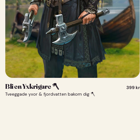
Bli en Yxkrigare 🪓
399
kr
Tveeggade yxor & fjordvatten bakom dig 🪓