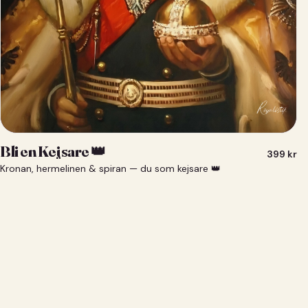
Bli en Kejsare 👑
399
kr
Kronan, hermelinen & spiran — du som kejsare 👑