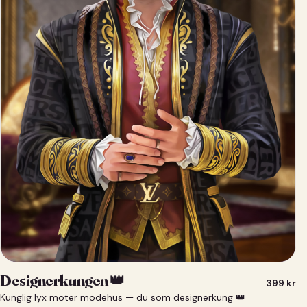
Designerkungen 👑
399
kr
Kunglig lyx möter modehus — du som designerkung 👑