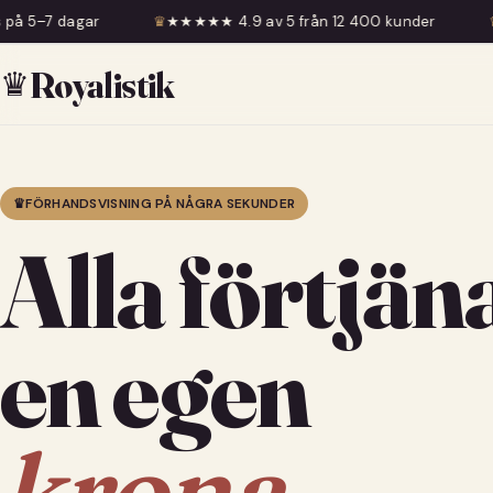
♛
★★★★★ 4.9 av 5 från 12 400 kunder
♛
Fri frakt över 599 
♛
Royalistik
♛
FÖRHANDSVISNING PÅ NÅGRA SEKUNDER
Alla förtjän
en egen
krona.