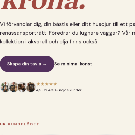
Vi förvandlar dig, din bästis eller ditt husdjur till ett 
renässansporträtt. Föredrar du lugnare väggar? Vår 
kollektion i akvarell och olja finns också.
Skapa din tavla →
Se minimal konst
★★★★★
4,9 · 12 400+ nöjda kunder
UR KUNDFLÖDET