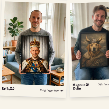
Magnus &
Odin
Erik, 52
"Kung i eget hem 👑"