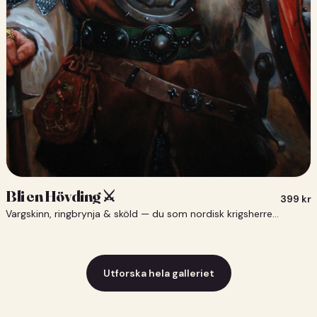
Bli en Hövding ⚔️
399
kr
Vargskinn, ringbrynja & sköld — du som nordisk krigsherre ⚔️
Utforska hela galleriet