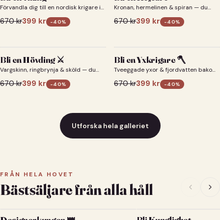
Förvandla dig till en nordisk krigare i
Kronan, hermelinen & spiran — du
ett episkt vikingaporträtt.
som kejsare 👑
670
kr
399
kr
670
kr
399
kr
-
40
%
-
40
%
Bli en Hövding ⚔️
Bli en Yxkrigare 🪓
Vargskinn, ringbrynja & sköld — du
Tveeggade yxor & fjordvatten bakom
som nordisk krigsherre ⚔️
dig 🪓
670
kr
399
kr
670
kr
399
kr
-
40
%
-
40
%
Utforska hela galleriet
FRÅN HELA HOVET
Bästsäljare från alla håll
Designerkungen 👑
Bli Kunglighet