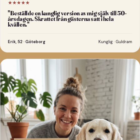
★★★★★
"
Beställde en kunglig version av mig själv till 50-
årsdagen. Skrattet från gästerna satt i hela
kvällen.
"
Erik, 52 · Göteborg
Kunglig · Guldram