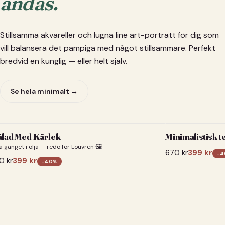
andas.
Stillsamma akvareller och lugna line art-porträtt för dig som
vill balansera det pampiga med något stillsammare. Perfekt
bredvid en kunglig — eller helt själv.
Se hela minimalt →
lad Med Kärlek
Minimalistisk t
a gänget i olja — redo för Louvren 🖼️
670
kr
399
kr
-
4
0
kr
399
kr
-
40
%