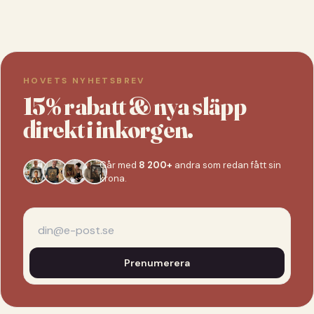
HOVETS NYHETSBREV
15% rabatt & nya släpp
direkt i inkorgen.
Går med
8 200+
andra som redan fått sin
krona.
Prenumerera