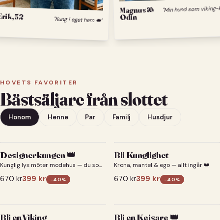
Magnus &
Erik, 52
Odin
"Kung i eget hem 👑"
HOVETS FAVORITER
Bästsäljare från slottet
Honom
Henne
Par
Familj
Husdjur
Designerkungen 👑
Bli Kunglighet
Kunglig lyx möter modehus — du som
Krona, mantel & ego — allt ingår 👑
designerkung 👑
670
kr
399
kr
670
kr
399
kr
-
40
%
-
40
%
Bli en Viking
Bli en Kejsare 👑