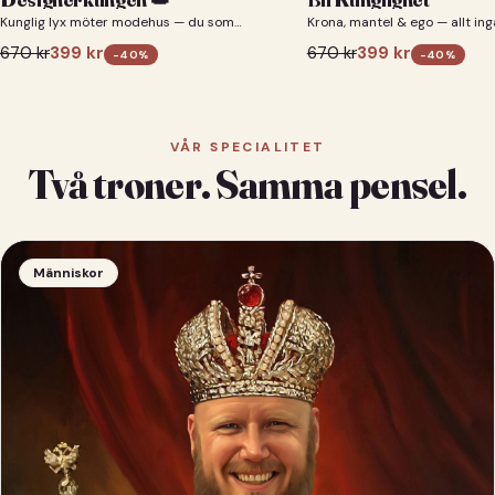
Kunglig lyx möter modehus — du som
Krona, mantel & ego — allt ing
designerkung 👑
670
kr
399
kr
670
kr
399
kr
-
40
%
-
40
%
VÅR SPECIALITET
Två troner. Samma pensel.
Människor