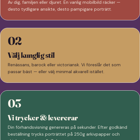
Av dig, familjen eller djuret. En vanlig mobilbild räcker —
desto tydligare ansikte, desto pampigare porträtt.
02
Välj kunglig stil
Renässans, barock eller victoriansk. Vi föreslår det som
passar bäst — eller välj minimal akvarell istället.
03
Vi trycker & levererar
Din förhandsvisning genereras på sekunder. Efter godkänd
beställning trycks porträttet på 250g arkivpapper och