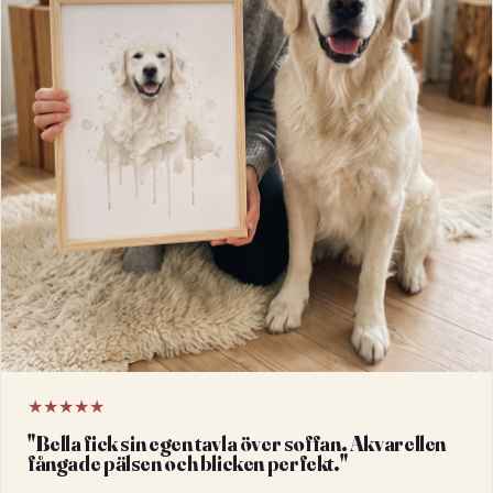
★★★★★
"
Bella fick sin egen tavla över soffan. Akvarellen
fångade pälsen och blicken perfekt.
"