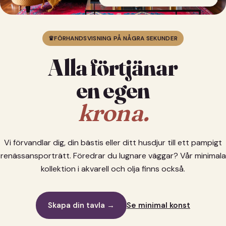
♛
FÖRHANDSVISNING PÅ NÅGRA SEKUNDER
Alla förtjänar
en egen
krona.
Vi förvandlar dig, din bästis eller ditt husdjur till ett pampigt
renässansporträtt. Föredrar du lugnare väggar? Vår minimala
kollektion i akvarell och olja finns också.
Skapa din tavla →
Se minimal konst