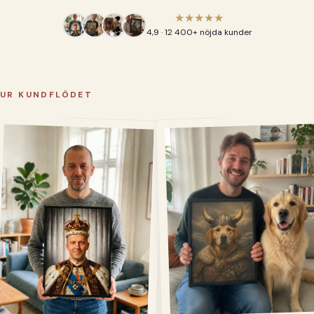
★★★★★
4,9 · 12 400+ nöjda kunder
UR KUNDFLÖDET