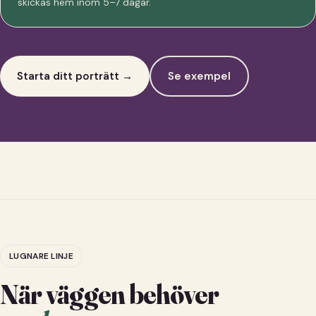
skickas hem inom 5–7 dagar.
Starta ditt porträtt →
Se exempel
LUGNARE LINJE
När väggen behöver