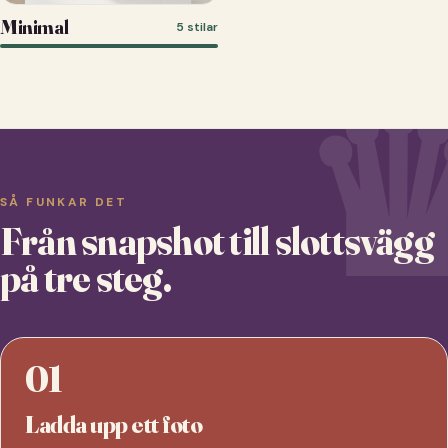
Minimal
5 stilar
SÅ FUNKAR DET
Från snapshot till slottsvägg
på tre steg.
01
Ladda upp ett foto