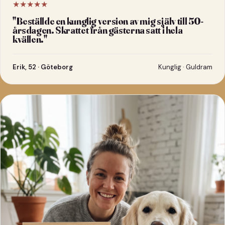
★★★★★
"
Beställde en kunglig version av mig själv till 50-
årsdagen. Skrattet från gästerna satt i hela
kvällen.
"
Erik, 52 · Göteborg
Kunglig · Guldram