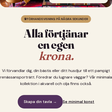
♛
FÖRHANDSVISNING PÅ NÅGRA SEKUNDER
Alla förtjänar
en egen
krona.
Vi förvandlar dig, din bästis eller ditt husdjur till ett pampigt
renässansporträtt. Föredrar du lugnare väggar? Vår minimala
kollektion i akvarell och olja finns också.
Skapa din tavla →
Se minimal konst