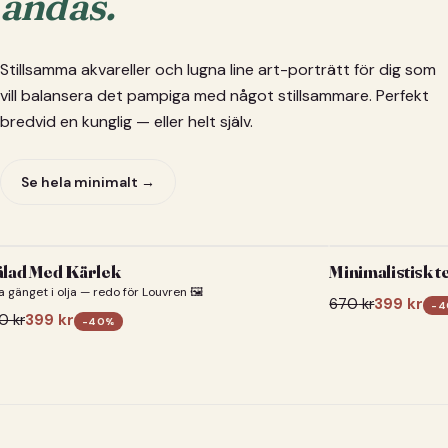
andas.
Stillsamma akvareller och lugna line art-porträtt för dig som
vill balansera det pampiga med något stillsammare. Perfekt
bredvid en kunglig — eller helt själv.
Se hela minimalt →
lad Med Kärlek
Minimalistisk t
a gänget i olja — redo för Louvren 🖼️
670
kr
399
kr
-
4
0
kr
399
kr
-
40
%