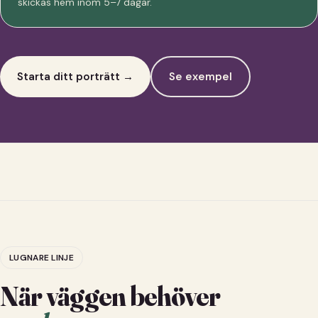
skickas hem inom 5–7 dagar.
Starta ditt porträtt →
Se exempel
LUGNARE LINJE
När väggen behöver