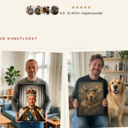
★★★★★
4,9 · 12 400+ nöjda kunder
UR KUNDFLÖDET