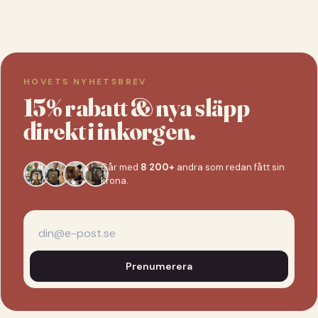
HOVETS NYHETSBREV
15% rabatt & nya släpp
direkt i inkorgen.
Går med
8 200+
andra som redan fått sin
krona.
Prenumerera