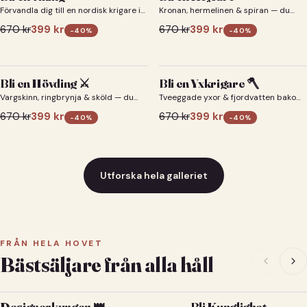
Förvandla dig till en nordisk krigare i
Kronan, hermelinen & spiran — du
ett episkt vikingaporträtt.
som kejsare 👑
670
kr
399
kr
670
kr
399
kr
-
40
%
-
40
%
Bli en Hövding ⚔️
Bli en Yxkrigare 🪓
Vargskinn, ringbrynja & sköld — du
Tveeggade yxor & fjordvatten bakom
som nordisk krigsherre ⚔️
dig 🪓
670
kr
399
kr
670
kr
399
kr
-
40
%
-
40
%
Utforska hela galleriet
FRÅN HELA HOVET
Bästsäljare från alla håll
Designerkungen 👑
Bli Kunglighet