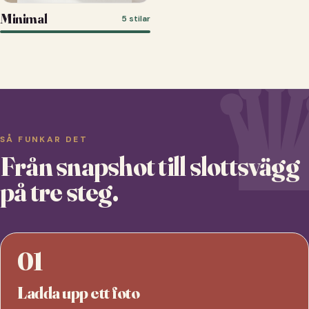
Minimal
5 stilar
SÅ FUNKAR DET
Från snapshot till slottsvägg
på tre steg.
01
Ladda upp ett foto