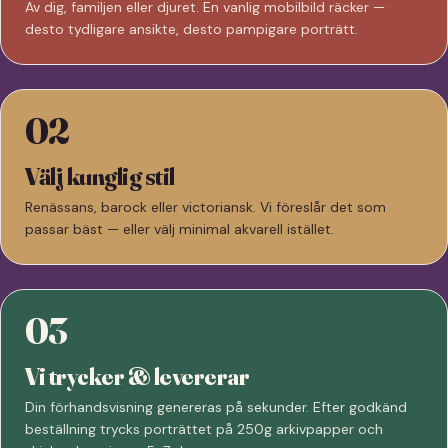
Av dig, familjen eller djuret. En vanlig mobilbild räcker —
desto tydligare ansikte, desto pampigare porträtt.
02
Välj kunglig stil
Renässans, barock eller victoriansk. Vi föreslår det som
passar bäst — eller välj minimal akvarell istället.
03
Vi trycker & levererar
Din förhandsvisning genereras på sekunder. Efter godkänd
beställning trycks porträttet på 250g arkivpapper och