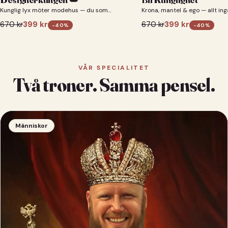
Kunglig lyx möter modehus — du som
Krona, mantel & ego — allt ing
designerkung 👑
670
kr
399
kr
670
kr
399
kr
-
40
%
-
40
%
VÅR SPECIALITET
Två troner. Samma pensel.
Människor