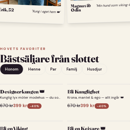
Magnus &
Erik, 52
Odin
"Kung i eget hem 👑"
HOVETS FAVORITER
Bästsäljare från slottet
Honom
Henne
Par
Familj
Husdjur
Designerkungen 👑
Bli Kunglighet
Kunglig lyx möter modehus — du som
Krona, mantel & ego — allt ingår 👑
designerkung 👑
670
kr
399
kr
670
kr
399
kr
-
40
%
-
40
%
Bli en Viking
Bli en Kejsare 👑