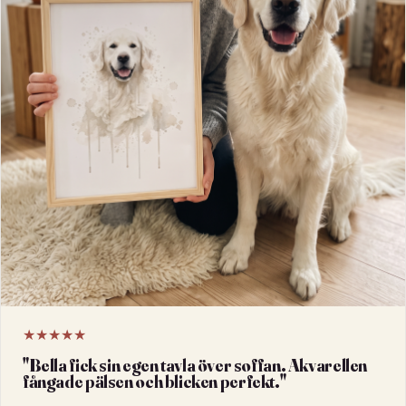
★★★★★
"
Bella fick sin egen tavla över soffan. Akvarellen
fångade pälsen och blicken perfekt.
"