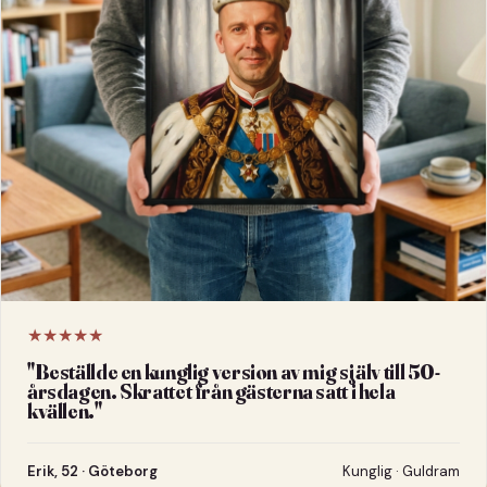
★★★★★
"
Beställde en kunglig version av mig själv till 50-
årsdagen. Skrattet från gästerna satt i hela
kvällen.
"
Erik, 52 · Göteborg
Kunglig · Guldram