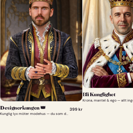
Bli Kunglighet
Krona, mantel & ego — allt ing
Designerkungen 👑
399
kr
Kunglig lyx möter modehus — du som designerkung 👑