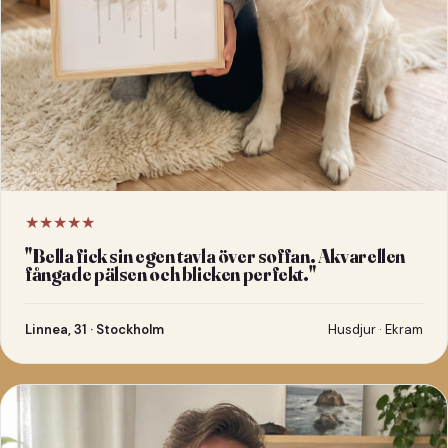
★★★★★
"
Bella fick sin egen tavla över soffan. Akvarellen
fångade pälsen och blicken perfekt.
"
Linnea, 31 · Stockholm
Husdjur · Ekram