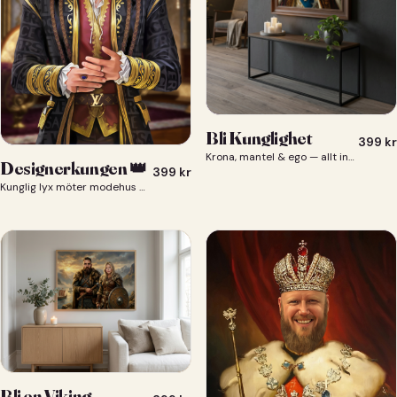
Bli Kunglighet
399
kr
Krona, mantel & ego — allt ingår 👑
Designerkungen 👑
399
kr
Kunglig lyx möter modehus — du som designerkung 👑
Bli en Viking