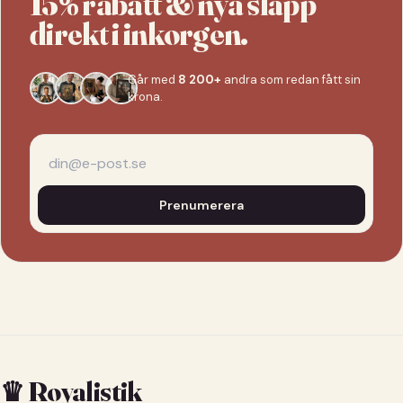
15% rabatt & nya släpp
direkt i inkorgen.
Går med
8 200+
andra som redan fått sin
krona.
Prenumerera
♛ Royalistik