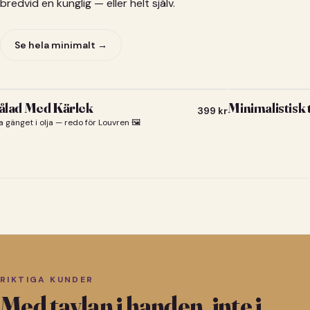
bredvid en kunglig — eller helt själv.
Se hela minimalt →
lad Med Kärlek
Minimalistisk
399
kr
a gänget i olja — redo för Louvren 🖼️
RIKTIGA KUNDER
Med tavlan i handen, inte i