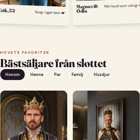
Magnus &
Erik, 52
Odin
"Kung i eget hem 👑"
HOVETS FAVORITER
Bästsäljare från slottet
Honom
Henne
Par
Familj
Husdjur