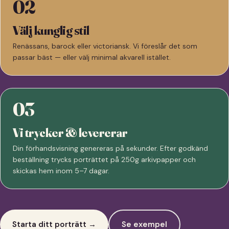
02
Välj kunglig stil
Renässans, barock eller victoriansk. Vi föreslår det som
passar bäst — eller välj minimal akvarell istället.
03
Vi trycker & levererar
Din förhandsvisning genereras på sekunder. Efter godkänd
beställning trycks porträttet på 250g arkivpapper och
skickas hem inom 5–7 dagar.
Starta ditt porträtt →
Se exempel