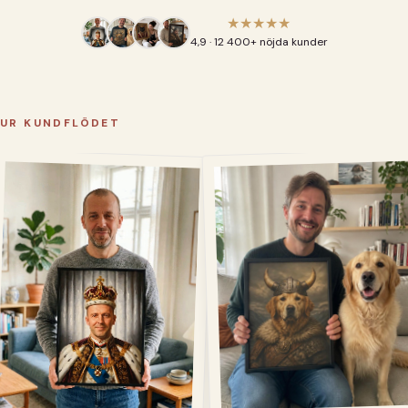
★★★★★
4,9 · 12 400+ nöjda kunder
UR KUNDFLÖDET