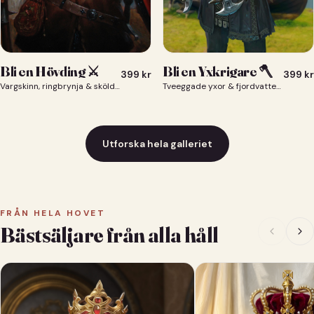
Bli en Yxkrigare 🪓
Bli en Hövding ⚔️
399
kr
399
kr
Tveeggade yxor & fjordvatten bakom dig 🪓
Vargskinn, ringbrynja & sköld — du som nordisk krigsherre ⚔️
Utforska hela galleriet
FRÅN HELA HOVET
Bästsäljare från alla håll