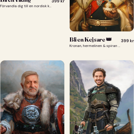
399
kr
Förvandla dig till en nordisk krigare i ett episkt vikingaporträtt.
Bli en Kejsare 👑
399
kr
Kronan, hermelinen & spiran — du som kejsare 👑