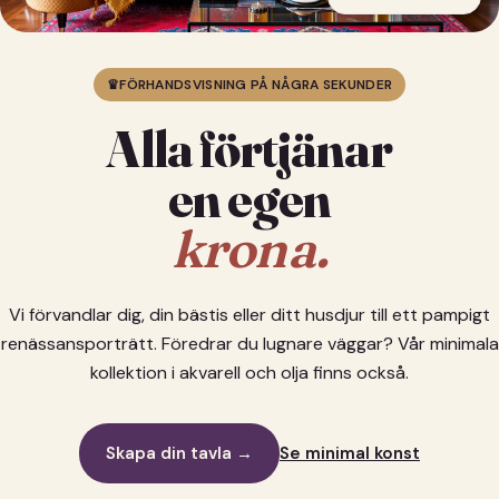
♛
FÖRHANDSVISNING PÅ NÅGRA SEKUNDER
Alla förtjänar
en egen
krona.
Vi förvandlar dig, din bästis eller ditt husdjur till ett pampigt
renässansporträtt. Föredrar du lugnare väggar? Vår minimala
kollektion i akvarell och olja finns också.
Skapa din tavla →
Se minimal konst