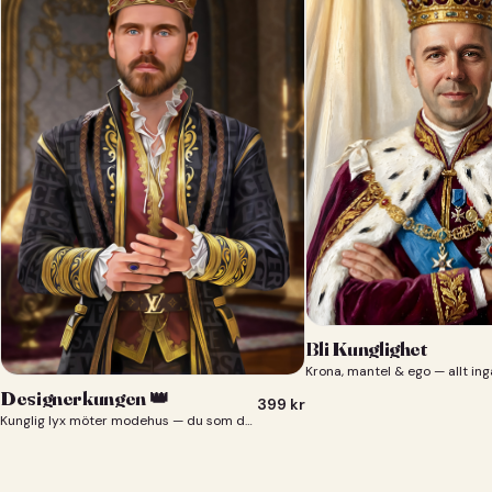
Bli Kunglighet
Krona, mantel & ego — allt ing
Designerkungen 👑
399
kr
Kunglig lyx möter modehus — du som designerkung 👑