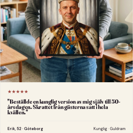
★★★★★
"
Beställde en kunglig version av mig själv till 50-
årsdagen. Skrattet från gästerna satt i hela
kvällen.
"
Erik, 52 · Göteborg
Kunglig · Guldram