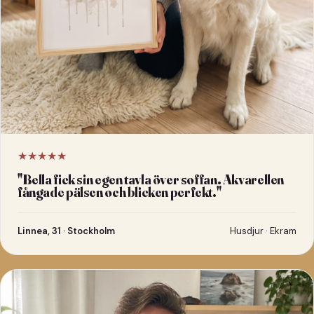
★★★★★
"
Bella fick sin egen tavla över soffan. Akvarellen
fångade pälsen och blicken perfekt.
"
Linnea, 31 · Stockholm
Husdjur · Ekram