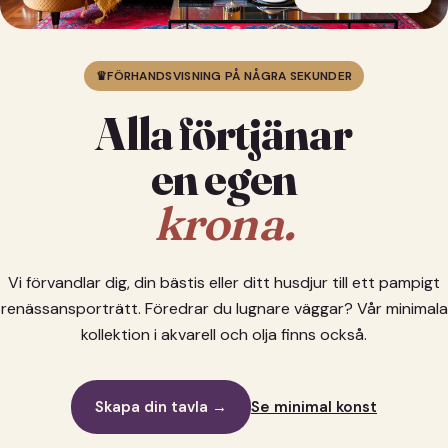
♛
FÖRHANDSVISNING PÅ NÅGRA SEKUNDER
Alla förtjänar
en egen
krona.
Vi förvandlar dig, din bästis eller ditt husdjur till ett pampigt
renässansporträtt. Föredrar du lugnare väggar? Vår minimala
kollektion i akvarell och olja finns också.
Skapa din tavla →
Se minimal konst