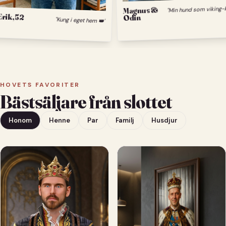
Magnus &
Erik, 52
Odin
"Kung i eget hem 👑"
HOVETS FAVORITER
Bästsäljare från slottet
Honom
Henne
Par
Familj
Husdjur