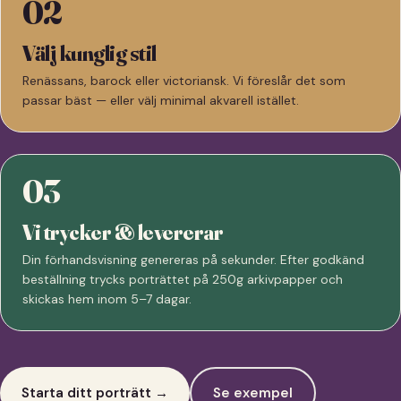
02
Välj kunglig stil
Renässans, barock eller victoriansk. Vi föreslår det som
passar bäst — eller välj minimal akvarell istället.
03
Vi trycker & levererar
Din förhandsvisning genereras på sekunder. Efter godkänd
beställning trycks porträttet på 250g arkivpapper och
skickas hem inom 5–7 dagar.
Starta ditt porträtt →
Se exempel