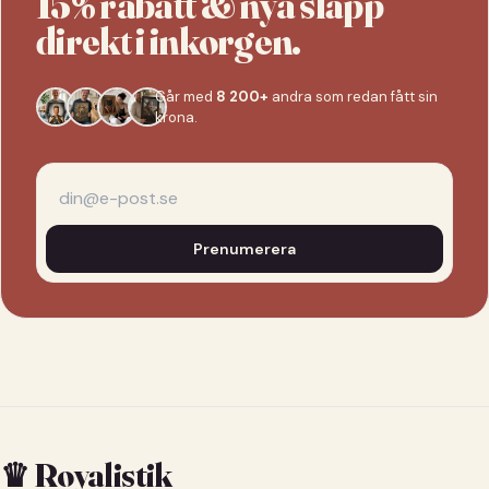
15% rabatt & nya släpp
direkt i inkorgen.
Går med
8 200+
andra som redan fått sin
krona.
Prenumerera
♛ Royalistik