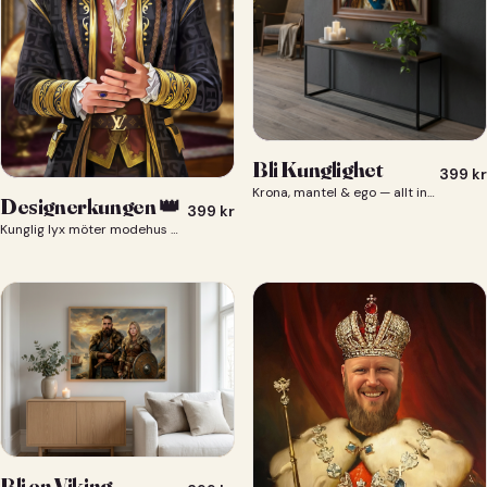
Bli Kunglighet
399
kr
Krona, mantel & ego — allt ingår 👑
Designerkungen 👑
399
kr
Kunglig lyx möter modehus — du som designerkung 👑
Bli en Viking