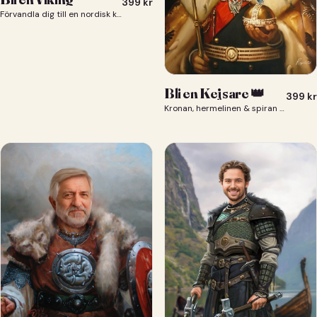
399
kr
Förvandla dig till en nordisk krigare i ett episkt vikingaporträtt.
Bli en Kejsare 👑
399
kr
Kronan, hermelinen & spiran — du som kejsare 👑