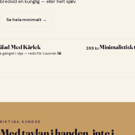
bredvid en kunglig — eller helt själv.
Se hela minimalt →
lad Med Kärlek
Minimalistisk
399
kr
a gänget i olja — redo för Louvren 🖼️
RIKTIGA KUNDER
Med tavlan i handen, inte i