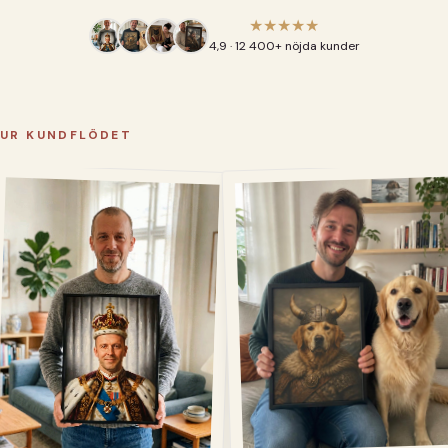
★★★★★
4,9 · 12 400+ nöjda kunder
UR KUNDFLÖDET