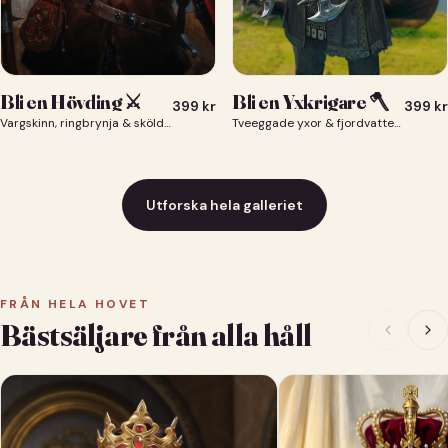
Bli en Yxkrigare 🪓
Bli en Hövding ⚔️
399
kr
399
kr
Tveeggade yxor & fjordvatten bakom dig 🪓
Vargskinn, ringbrynja & sköld — du som nordisk krigsherre ⚔️
Utforska hela galleriet
FRÅN HELA HOVET
Bästsäljare från alla håll