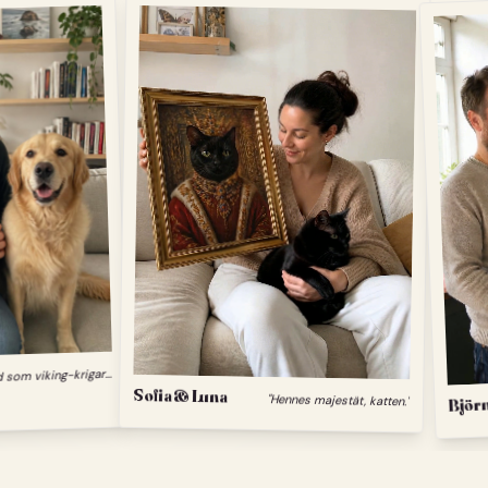
"
Min hund som viking-krigare."
Sofia & Luna
"Hennes majestät, katten."
Björn