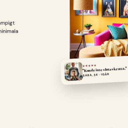
pampigt
minimala
★★★★★
"Kunde inte sluta skratta."
SARA, 34 · IGÅR