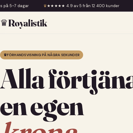
♛
★★★★★ 4.9 av 5 från 12 400 kunder
♛
Fri frakt över 599
♛
Royalistik
♛
FÖRHANDSVISNING PÅ NÅGRA SEKUNDER
Alla förtjän
en egen
krona.