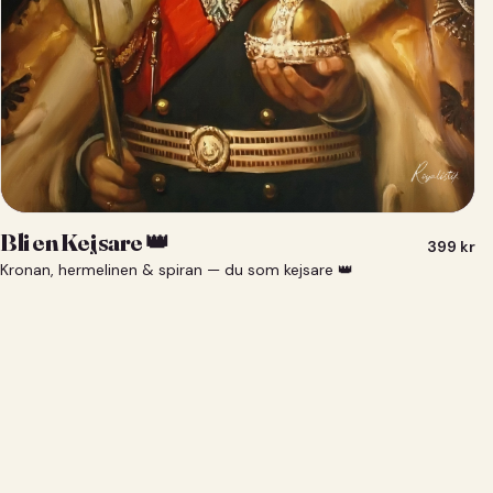
Bli en Kejsare 👑
399
kr
Kronan, hermelinen & spiran — du som kejsare 👑