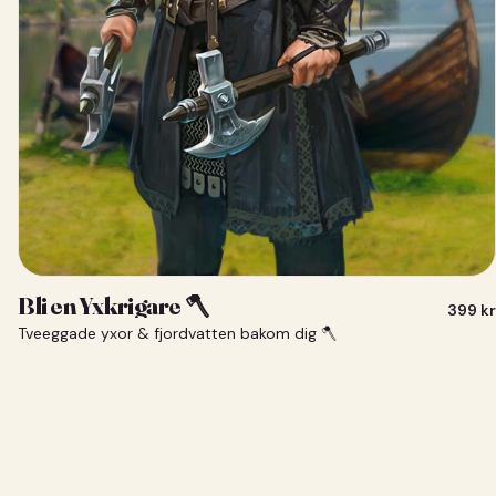
Bli en Yxkrigare 🪓
399
kr
Tveeggade yxor & fjordvatten bakom dig 🪓