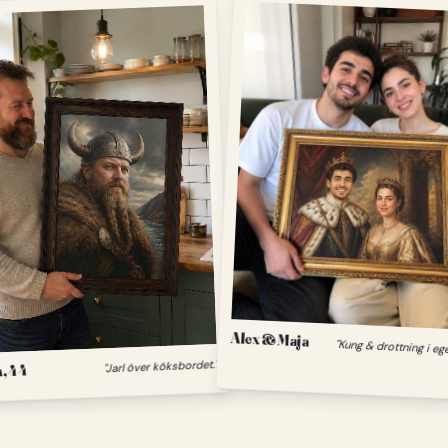
Alex & Maja
"Kung & drottning i eg
, 44
"Jarl över köksbordet."