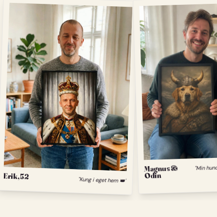
Magnus &
Odin
Erik, 52
"Kung i eget hem 👑"