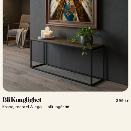
Bli Kunglighet
399
kr
Krona, mantel & ego — allt ingår 👑