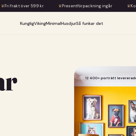
 kr
♛
Presentförpackning ingår
♛
Konstnärlig transforma
Kunglig
Viking
Minimal
Husdjur
Så funkar det
ar
12 400+ porträtt levererad