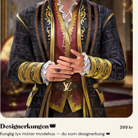
Designerkungen 👑
399
kr
Kunglig lyx möter modehus — du som designerkung 👑