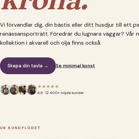
Vi förvandlar dig, din bästis eller ditt husdjur till ett 
renässansporträtt. Föredrar du lugnare väggar? Vår 
kollektion i akvarell och olja finns också.
Skapa din tavla →
Se minimal konst
★★★★★
4,9 · 12 400+ nöjda kunder
UR KUNDFLÖDET