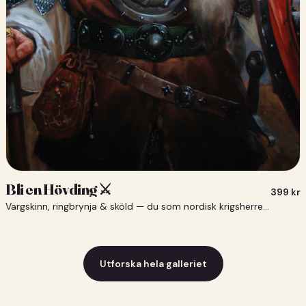
Bli en Hövding ⚔️
399
kr
Vargskinn, ringbrynja & sköld — du som nordisk krigsherre ⚔️
Utforska hela galleriet