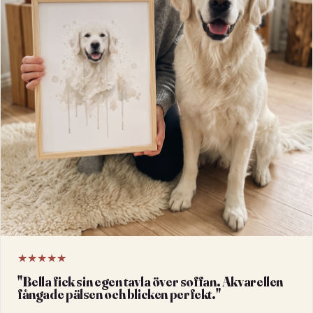
★★★★★
"
Bella fick sin egen tavla över soffan. Akvarellen
fångade pälsen och blicken perfekt.
"