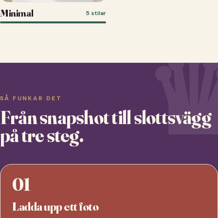
Minimal
5 stilar
SÅ FUNKAR DET
Från snapshot till slottsvägg
på tre steg.
01
Ladda upp ett foto