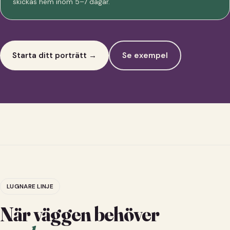
skickas hem inom 5–7 dagar.
Starta ditt porträtt →
Se exempel
LUGNARE LINJE
När väggen behöver