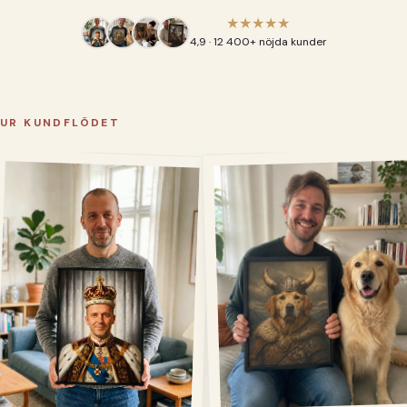
★★★★★
4,9 · 12 400+ nöjda kunder
UR KUNDFLÖDET