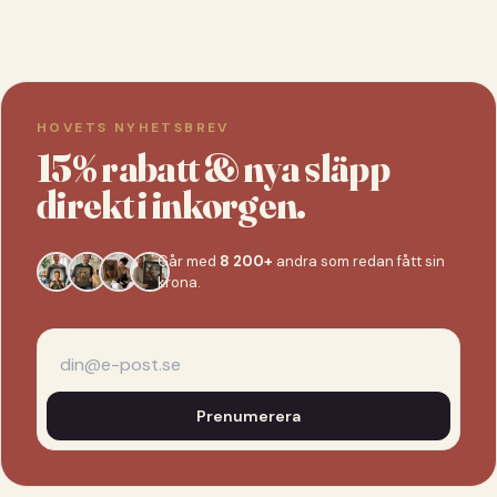
HOVETS NYHETSBREV
15% rabatt & nya släpp
direkt i inkorgen.
Går med
8 200+
andra som redan fått sin
krona.
Prenumerera