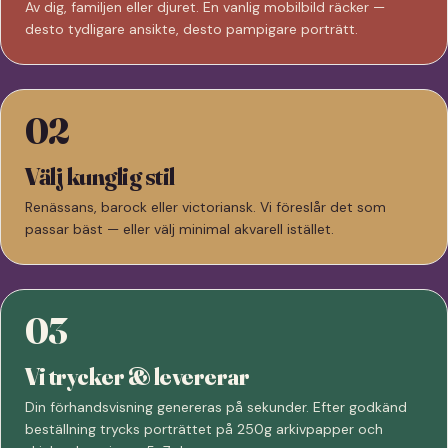
Av dig, familjen eller djuret. En vanlig mobilbild räcker —
desto tydligare ansikte, desto pampigare porträtt.
02
Välj kunglig stil
Renässans, barock eller victoriansk. Vi föreslår det som
passar bäst — eller välj minimal akvarell istället.
03
Vi trycker & levererar
Din förhandsvisning genereras på sekunder. Efter godkänd
beställning trycks porträttet på 250g arkivpapper och