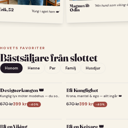
Magnus &
Erik, 52
Odin
"Kung i eget hem 👑"
HOVETS FAVORITER
Bästsäljare från slottet
Honom
Henne
Par
Familj
Husdjur
Designerkungen 👑
Bli Kunglighet
Kunglig lyx möter modehus — du som
Krona, mantel & ego — allt ingår 👑
designerkung 👑
670
kr
399
kr
670
kr
399
kr
-
40
%
-
40
%
Bli en Viking
Bli en Kejsare 👑