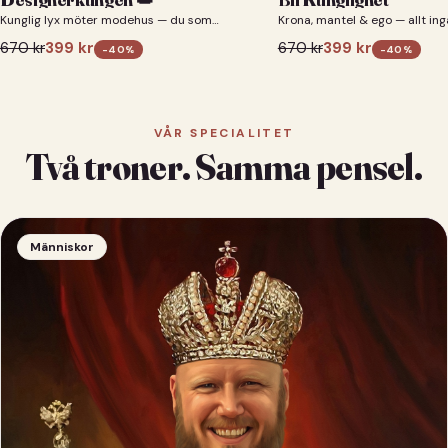
Kunglig lyx möter modehus — du som
Krona, mantel & ego — allt ing
designerkung 👑
670
kr
399
kr
670
kr
399
kr
-
40
%
-
40
%
VÅR SPECIALITET
Två troner. Samma pensel.
Människor