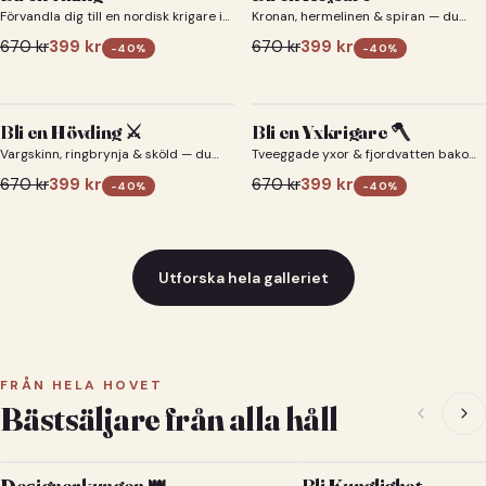
Förvandla dig till en nordisk krigare i
Kronan, hermelinen & spiran — du
ett episkt vikingaporträtt.
som kejsare 👑
670
kr
399
kr
670
kr
399
kr
-
40
%
-
40
%
Bli en Hövding ⚔️
Bli en Yxkrigare 🪓
Vargskinn, ringbrynja & sköld — du
Tveeggade yxor & fjordvatten bakom
som nordisk krigsherre ⚔️
dig 🪓
670
kr
399
kr
670
kr
399
kr
-
40
%
-
40
%
Utforska hela galleriet
FRÅN HELA HOVET
Bästsäljare från alla håll
Designerkungen 👑
Bli Kunglighet