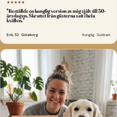
★★★★★
"
Beställde en kunglig version av mig själv till 50-
årsdagen. Skrattet från gästerna satt i hela
kvällen.
"
Erik, 52 · Göteborg
Kunglig · Guldram