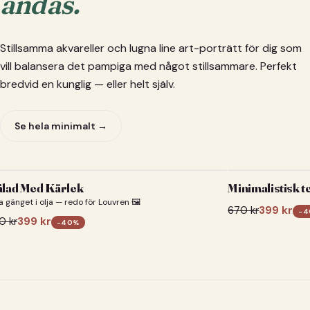
andas.
Stillsamma akvareller och lugna line art-porträtt för dig som
vill balansera det pampiga med något stillsammare. Perfekt
bredvid en kunglig — eller helt själv.
Se hela minimalt →
lad Med Kärlek
Minimalistisk t
a gänget i olja — redo för Louvren 🖼️
670
kr
399
kr
-
4
0
kr
399
kr
-
40
%