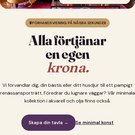
♛
FÖRHANDSVISNING PÅ NÅGRA SEKUNDER
Alla förtjänar
en egen
krona.
Vi förvandlar dig, din bästis eller ditt husdjur till ett pampigt
renässansporträtt. Föredrar du lugnare väggar? Vår minimala
kollektion i akvarell och olja finns också.
Skapa din tavla →
Se minimal konst