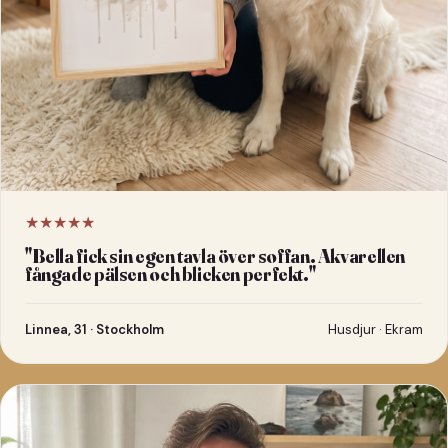
★★★★★
"
Bella fick sin egen tavla över soffan. Akvarellen
fångade pälsen och blicken perfekt.
"
Linnea, 31 · Stockholm
Husdjur · Ekram