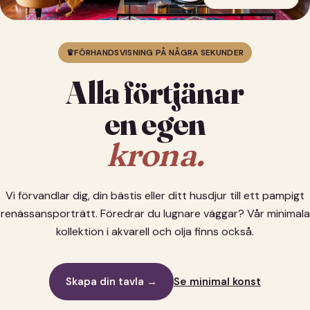
♛
FÖRHANDSVISNING PÅ NÅGRA SEKUNDER
Alla förtjänar
en egen
krona.
Vi förvandlar dig, din bästis eller ditt husdjur till ett pampigt
renässansporträtt. Föredrar du lugnare väggar? Vår minimala
kollektion i akvarell och olja finns också.
Skapa din tavla →
Se minimal konst