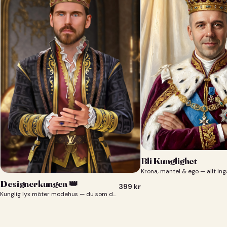
Bli Kunglighet
Krona, mantel & ego — allt ing
Designerkungen 👑
399
kr
Kunglig lyx möter modehus — du som designerkung 👑