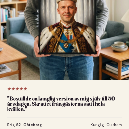
★★★★★
"
Beställde en kunglig version av mig själv till 50-
årsdagen. Skrattet från gästerna satt i hela
kvällen.
"
Erik, 52 · Göteborg
Kunglig · Guldram