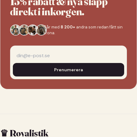
15% rabatt & nya släpp
direkt i inkorgen.
Går med
8 200+
andra som redan fått sin
krona.
Prenumerera
♛ Royalistik