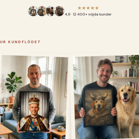
★★★★★
4,9 · 12 400+ nöjda kunder
UR KUNDFLÖDET