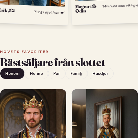
Magnus &
Odin
Erik, 52
"Kung i eget hem 👑"
HOVETS FAVORITER
Bästsäljare från slottet
Honom
Henne
Par
Familj
Husdjur