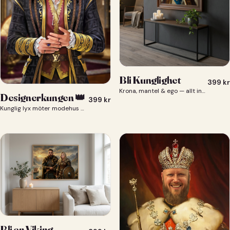
Bli Kunglighet
399
kr
Krona, mantel & ego — allt ingår 👑
Designerkungen 👑
399
kr
Kunglig lyx möter modehus — du som designerkung 👑
Bli en Viking