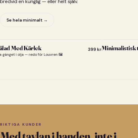
bredvid en kunglig — eller helt själv.
Se hela minimalt →
lad Med Kärlek
Minimalistisk
399
kr
a gänget i olja — redo för Louvren 🖼️
RIKTIGA KUNDER
Med tavlan i handen, inte i