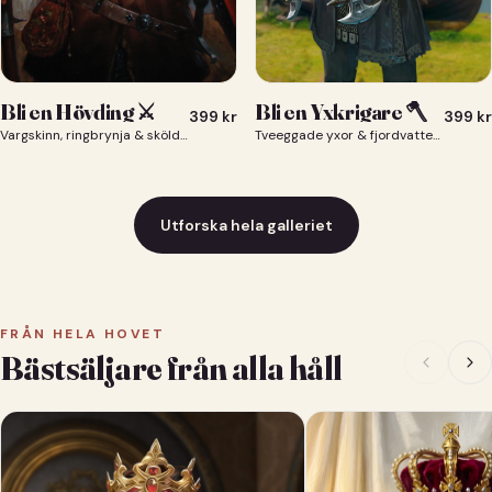
Bli en Yxkrigare 🪓
Bli en Hövding ⚔️
399
kr
399
kr
Tveeggade yxor & fjordvatten bakom dig 🪓
Vargskinn, ringbrynja & sköld — du som nordisk krigsherre ⚔️
Utforska hela galleriet
FRÅN HELA HOVET
Bästsäljare från alla håll