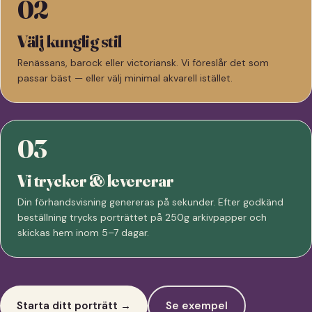
02
Välj kunglig stil
Renässans, barock eller victoriansk. Vi föreslår det som
passar bäst — eller välj minimal akvarell istället.
03
Vi trycker & levererar
Din förhandsvisning genereras på sekunder. Efter godkänd
beställning trycks porträttet på 250g arkivpapper och
skickas hem inom 5–7 dagar.
Starta ditt porträtt →
Se exempel