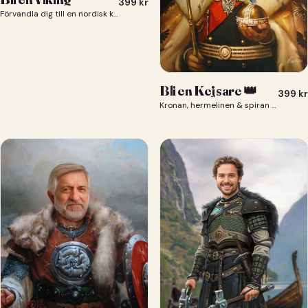
399
kr
Förvandla dig till en nordisk krigare i ett episkt vikingaporträtt.
Bli en Kejsare 👑
399
kr
Kronan, hermelinen & spiran — du som kejsare 👑