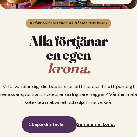
♛
FÖRHANDSVISNING PÅ NÅGRA SEKUNDER
Alla förtjänar
en egen
krona.
Vi förvandlar dig, din bästis eller ditt husdjur till ett pampigt
renässansporträtt. Föredrar du lugnare väggar? Vår minimala
kollektion i akvarell och olja finns också.
Skapa din tavla →
Se minimal konst