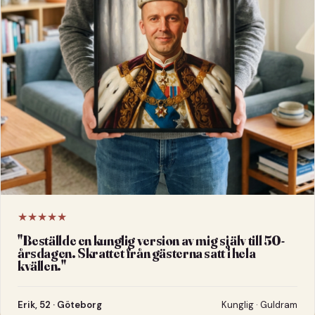
★★★★★
"
Beställde en kunglig version av mig själv till 50-
årsdagen. Skrattet från gästerna satt i hela
kvällen.
"
Erik, 52 · Göteborg
Kunglig · Guldram