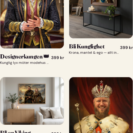
Bli Kunglighet
399
kr
Krona, mantel & ego — allt ingår 👑
Designerkungen 👑
399
kr
Kunglig lyx möter modehus — du som designerkung 👑
Bli en Viking