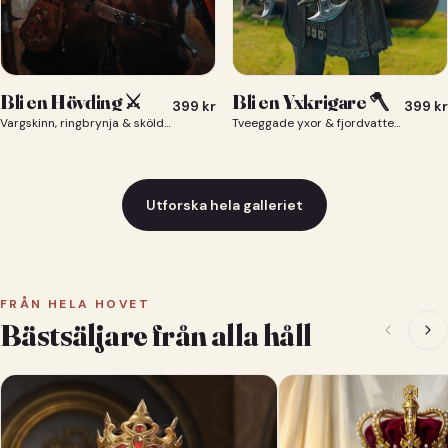
Bli en Yxkrigare 🪓
Bli en Hövding ⚔️
399
kr
399
kr
Tveeggade yxor & fjordvatten bakom dig 🪓
Vargskinn, ringbrynja & sköld — du som nordisk krigsherre ⚔️
Utforska hela galleriet
FRÅN HELA HOVET
Bästsäljare från alla håll