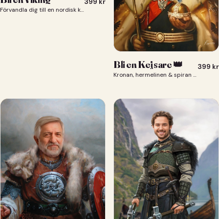
399
kr
Förvandla dig till en nordisk krigare i ett episkt vikingaporträtt.
Bli en Kejsare 👑
399
kr
Kronan, hermelinen & spiran — du som kejsare 👑