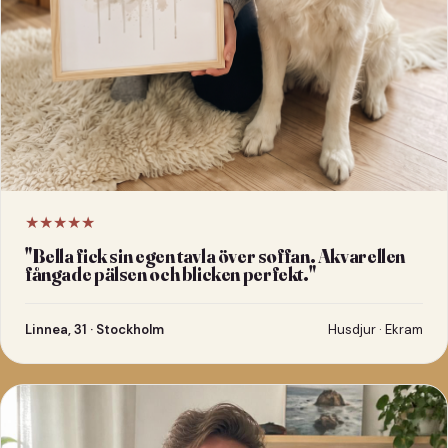
★★★★★
"
Bella fick sin egen tavla över soffan. Akvarellen
fångade pälsen och blicken perfekt.
"
Linnea, 31 · Stockholm
Husdjur · Ekram