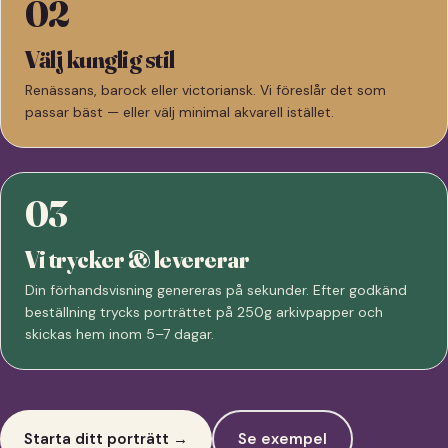
02
Välj kunglig stil
Renässans, barock eller victoriansk. Vi föreslår det som
passar bäst — eller välj minimal akvarell istället.
03
Vi trycker & levererar
Din förhandsvisning genereras på sekunder. Efter godkänd
beställning trycks porträttet på 250g arkivpapper och
skickas hem inom 5–7 dagar.
Starta ditt porträtt →
Se exempel