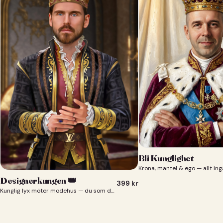
Bli Kunglighet
Krona, mantel & ego — allt ing
Designerkungen 👑
399
kr
Kunglig lyx möter modehus — du som designerkung 👑