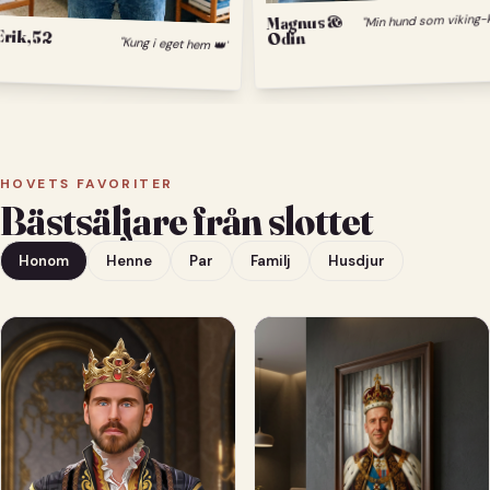
Magnus &
Odin
Erik, 52
"Kung i eget hem 👑"
HOVETS FAVORITER
Bästsäljare från slottet
Honom
Henne
Par
Familj
Husdjur