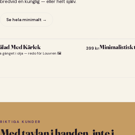
bredvid en kunglig — eller helt själv.
Se hela minimalt →
lad Med Kärlek
Minimalistisk
399
kr
a gänget i olja — redo för Louvren 🖼️
RIKTIGA KUNDER
Med tavlan i handen, inte i