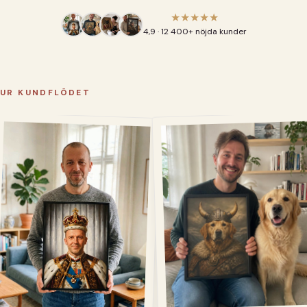
★★★★★
4,9 · 12 400+ nöjda kunder
UR KUNDFLÖDET