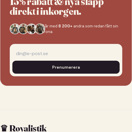
15% rabatt & nya släpp
direkt i inkorgen.
Går med
8 200+
andra som redan fått sin
krona.
Prenumerera
♛ Royalistik