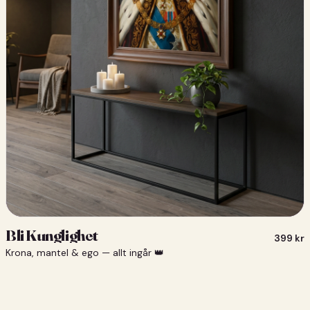
Bli Kunglighet
399
kr
Krona, mantel & ego — allt ingår 👑