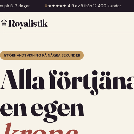
♛
★★★★★ 4.9 av 5 från 12 400 kunder
♛
Fri frakt över 59
♛
Royalistik
♛
FÖRHANDSVISNING PÅ NÅGRA SEKUNDER
Alla förtjän
en egen
krona.