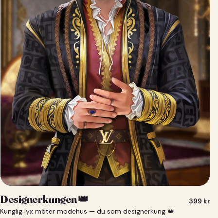
Designerkungen 👑
399
kr
Kunglig lyx möter modehus — du som designerkung 👑