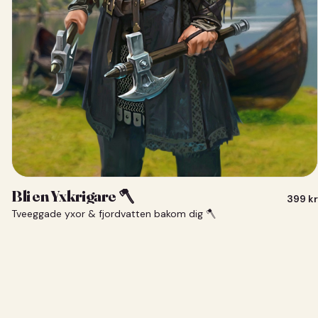
Bli en Yxkrigare 🪓
399
kr
Tveeggade yxor & fjordvatten bakom dig 🪓