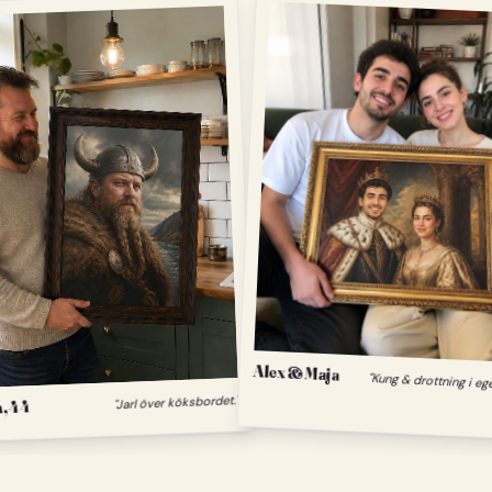
Alex & Maja
"Kung & drottning i eg
, 44
"Jarl över köksbordet."