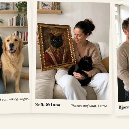
"
Min hund som viking-krigare."
Sofia & Luna
"Hennes majestät, katten."
Björn