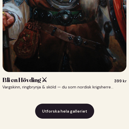
Bli en Hövding ⚔️
399
kr
Vargskinn, ringbrynja & sköld — du som nordisk krigsherre ⚔️
Utforska hela galleriet