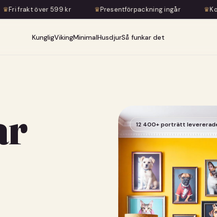
9 kr
♛
Presentförpackning ingår
♛
Konstnärlig transform
Kunglig
Viking
Minimal
Husdjur
Så funkar det
ar
12 400+ porträtt levererad