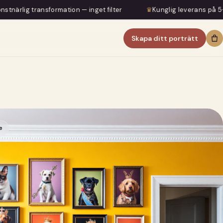
ation — inget filter
♛
Kunglig leverans på 5–7 dagar
♛
Skapa ditt porträtt
e