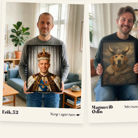
Magnus &
Odin
Erik, 52
"Kung i eget hem 👑"