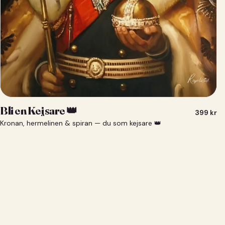
Bli en Kejsare 👑
399
kr
Kronan, hermelinen & spiran — du som kejsare 👑