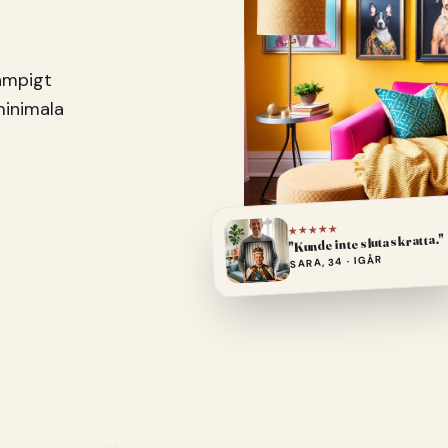
pampigt
minimala
★★★★★
"Kunde inte sluta skratta."
SARA, 34 · IGÅR