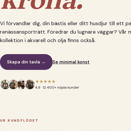
Vi förvandlar dig, din bästis eller ditt husdjur till ett 
renässansporträtt. Föredrar du lugnare väggar? Vår 
kollektion i akvarell och olja finns också.
Skapa din tavla →
Se minimal konst
★★★★★
4,9 · 12 400+ nöjda kunder
UR KUNDFLÖDET