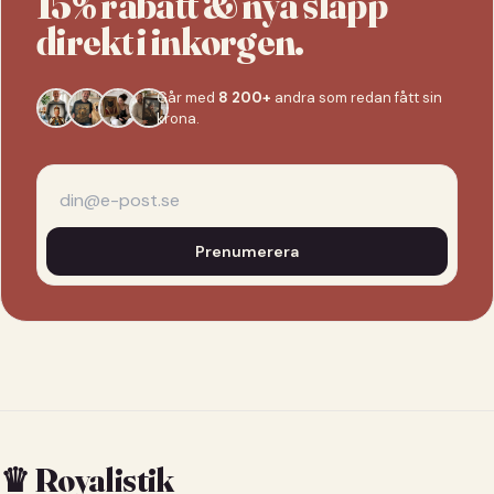
15% rabatt & nya släpp
direkt i inkorgen.
Går med
8 200+
andra som redan fått sin
krona.
Prenumerera
♛ Royalistik