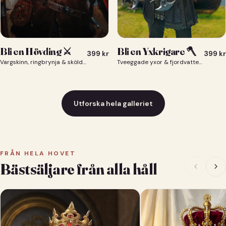
Bli en Yxkrigare 🪓
Bli en Hövding ⚔️
399
kr
399
kr
Tveeggade yxor & fjordvatten bakom dig 🪓
Vargskinn, ringbrynja & sköld — du som nordisk krigsherre ⚔️
Utforska hela galleriet
FRÅN HELA HOVET
Bästsäljare från alla håll