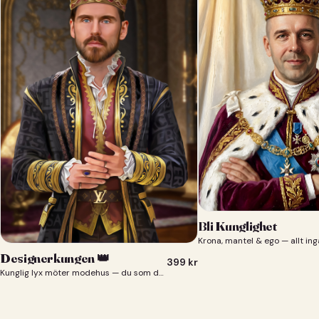
Bli Kunglighet
Krona, mantel & ego — allt ing
Designerkungen 👑
399
kr
Kunglig lyx möter modehus — du som designerkung 👑