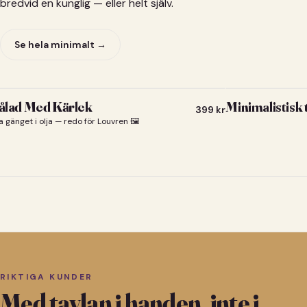
bredvid en kunglig — eller helt själv.
Se hela minimalt →
lad Med Kärlek
Minimalistisk
399
kr
a gänget i olja — redo för Louvren 🖼️
RIKTIGA KUNDER
Med tavlan i handen, inte i