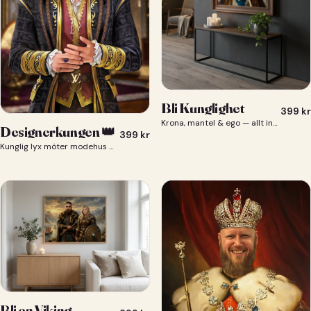
Bli Kunglighet
399
kr
Krona, mantel & ego — allt ingår 👑
Designerkungen 👑
399
kr
Kunglig lyx möter modehus — du som designerkung 👑
Bli en Viking