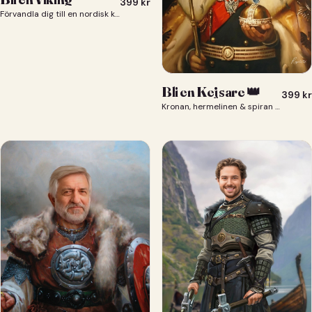
399
kr
Förvandla dig till en nordisk krigare i ett episkt vikingaporträtt.
Bli en Kejsare 👑
399
kr
Kronan, hermelinen & spiran — du som kejsare 👑