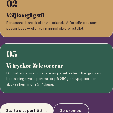
02
Välj kunglig stil
Renässans, barock eller victoriansk. Vi föreslår det som
passar bäst — eller välj minimal akvarell istället.
03
Vi trycker & levererar
Din förhandsvisning genereras på sekunder. Efter godkänd
beställning trycks porträttet på 250g arkivpapper och
skickas hem inom 5–7 dagar.
Starta ditt porträtt →
Se exempel