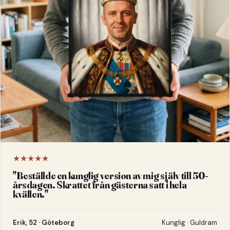
★★★★★
"
Beställde en kunglig version av mig själv till 50-
årsdagen. Skrattet från gästerna satt i hela
kvällen.
"
Erik, 52 · Göteborg
Kunglig · Guldram