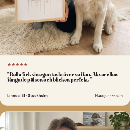
★★★★★
"
Bella fick sin egen tavla över soffan. Akvarellen
fångade pälsen och blicken perfekt.
"
Linnea, 31 · Stockholm
Husdjur · Ekram