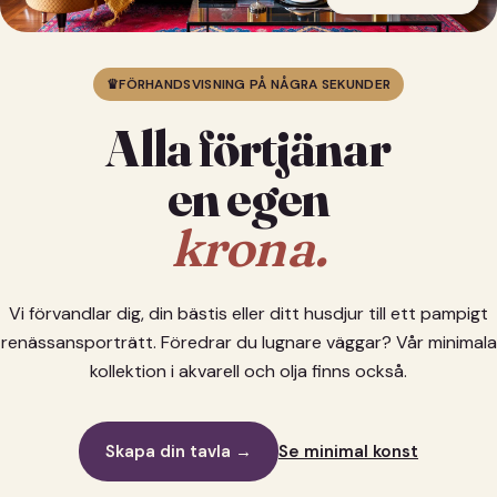
♛
FÖRHANDSVISNING PÅ NÅGRA SEKUNDER
Alla förtjänar
en egen
krona.
Vi förvandlar dig, din bästis eller ditt husdjur till ett pampigt
renässansporträtt. Föredrar du lugnare väggar? Vår minimala
kollektion i akvarell och olja finns också.
Skapa din tavla →
Se minimal konst