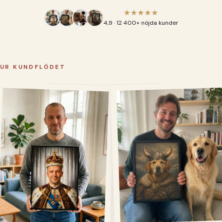
★★★★★
4,9 · 12 400+ nöjda kunder
UR KUNDFLÖDET