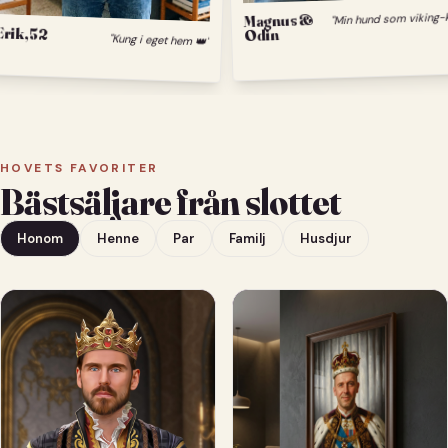
M
Magnus &
Erik, 52
Odin
"Kung i eget hem 👑"
HOVETS FAVORITER
Bästsäljare från slottet
Honom
Henne
Par
Familj
Husdjur