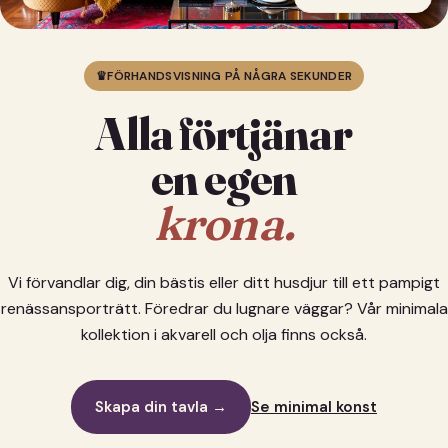
♛
FÖRHANDSVISNING PÅ NÅGRA SEKUNDER
Alla förtjänar
en egen
krona.
Vi förvandlar dig, din bästis eller ditt husdjur till ett pampigt
renässansporträtt. Föredrar du lugnare väggar? Vår minimala
kollektion i akvarell och olja finns också.
Skapa din tavla →
Se minimal konst