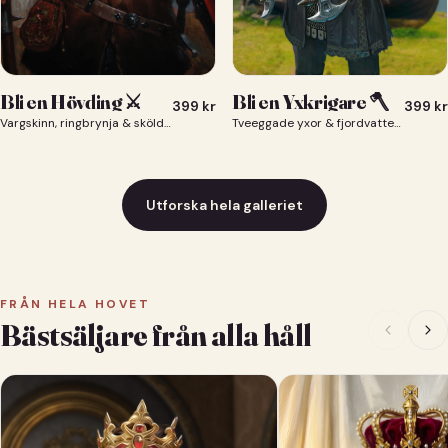
Bli en Yxkrigare 🪓
Bli en Hövding ⚔️
399
kr
399
kr
Tveeggade yxor & fjordvatten bakom dig 🪓
Vargskinn, ringbrynja & sköld — du som nordisk krigsherre ⚔️
Utforska hela galleriet
FRÅN HELA HOVET
Bästsäljare från alla håll