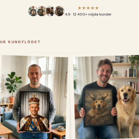
★★★★★
4,9 · 12 400+ nöjda kunder
UR KUNDFLÖDET