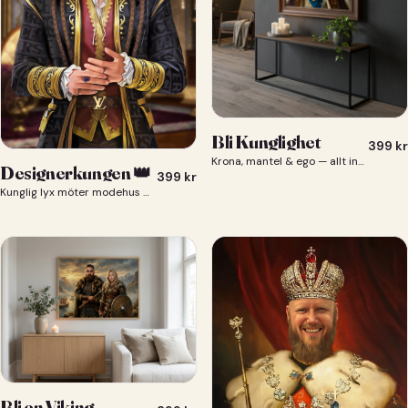
Bli Kunglighet
399
kr
Krona, mantel & ego — allt ingår 👑
Designerkungen 👑
399
kr
Kunglig lyx möter modehus — du som designerkung 👑
Bli en Viking