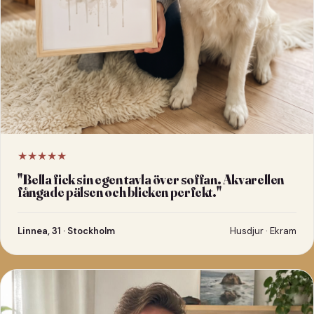
★★★★★
"
Bella fick sin egen tavla över soffan. Akvarellen
fångade pälsen och blicken perfekt.
"
Linnea, 31 · Stockholm
Husdjur · Ekram