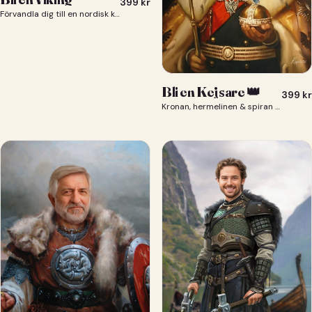
399
kr
Förvandla dig till en nordisk krigare i ett episkt vikingaporträtt.
Bli en Kejsare 👑
399
kr
Kronan, hermelinen & spiran — du som kejsare 👑