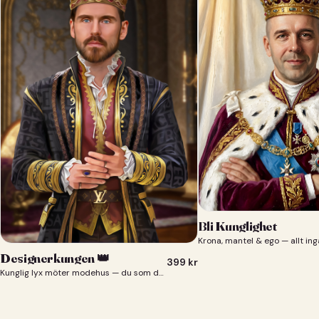
Bli Kunglighet
Krona, mantel & ego — allt ing
Designerkungen 👑
399
kr
Kunglig lyx möter modehus — du som designerkung 👑