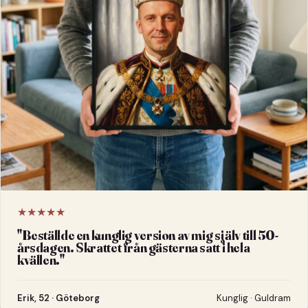
★★★★★
"
Beställde en kunglig version av mig själv till 50-
årsdagen. Skrattet från gästerna satt i hela
kvällen.
"
Erik, 52 · Göteborg
Kunglig · Guldram