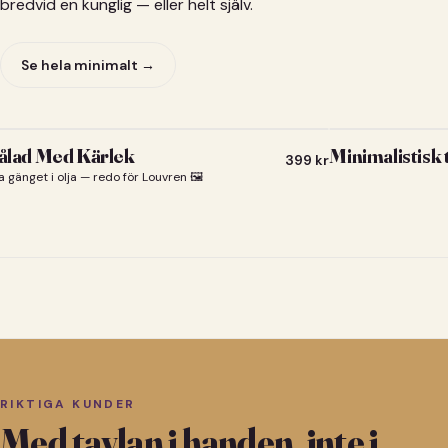
bredvid en kunglig — eller helt själv.
Se hela minimalt →
lad Med Kärlek
Minimalistisk
399
kr
a gänget i olja — redo för Louvren 🖼️
RIKTIGA KUNDER
Med tavlan i handen, inte i