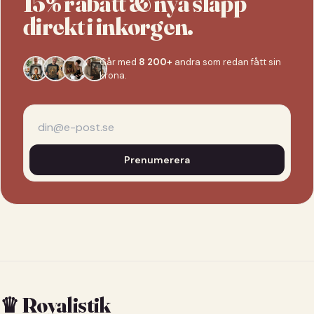
15% rabatt & nya släpp
direkt i inkorgen.
Går med
8 200+
andra som redan fått sin
krona.
Prenumerera
♛ Royalistik