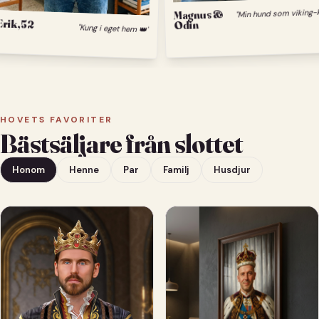
Magnus &
Odin
Erik, 52
"Kung i eget hem 👑"
HOVETS FAVORITER
Bästsäljare från slottet
Honom
Henne
Par
Familj
Husdjur