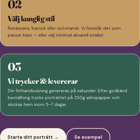
02
Välj kunglig stil
Renässans, barock eller victoriansk. Vi föreslår det som
passar bäst — eller välj minimal akvarell istället.
03
Vi trycker & levererar
Din förhandsvisning genereras på sekunder. Efter godkänd
beställning trycks porträttet på 250g arkivpapper och
skickas hem inom 5–7 dagar.
Starta ditt porträtt →
Se exempel