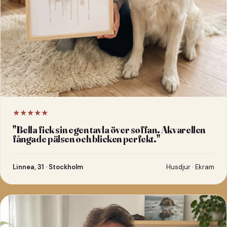
★★★★★
"
Bella fick sin egen tavla över soffan. Akvarellen
fångade pälsen och blicken perfekt.
"
Linnea, 31 · Stockholm
Husdjur · Ekram