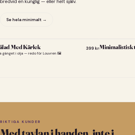
bredvid en kunglig — eller helt själv.
Se hela minimalt →
lad Med Kärlek
Minimalistisk
399
kr
a gänget i olja — redo för Louvren 🖼️
RIKTIGA KUNDER
Med tavlan i handen, inte i