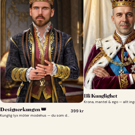
Bli Kunglighet
Krona, mantel & ego — allt ing
Designerkungen 👑
399
kr
Kunglig lyx möter modehus — du som designerkung 👑