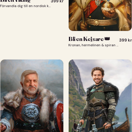
399
kr
Förvandla dig till en nordisk krigare i ett episkt vikingaporträtt.
Bli en Kejsare 👑
399
kr
Kronan, hermelinen & spiran — du som kejsare 👑