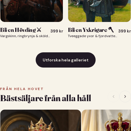
Bli en Yxkrigare 🪓
Bli en Hövding ⚔️
399
kr
399
kr
Tveeggade yxor & fjordvatten bakom dig 🪓
Vargskinn, ringbrynja & sköld — du som nordisk krigsherre ⚔️
Utforska hela galleriet
FRÅN HELA HOVET
Bästsäljare från alla håll