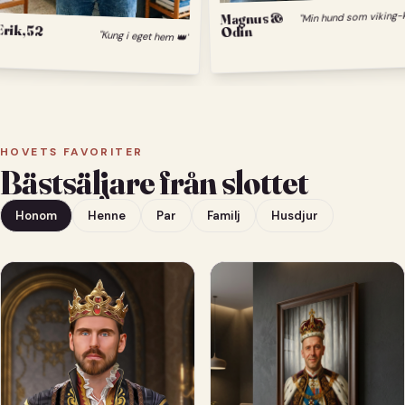
Magnus &
Erik, 52
Odin
"Kung i eget hem 👑"
HOVETS FAVORITER
Bästsäljare från slottet
Honom
Henne
Par
Familj
Husdjur