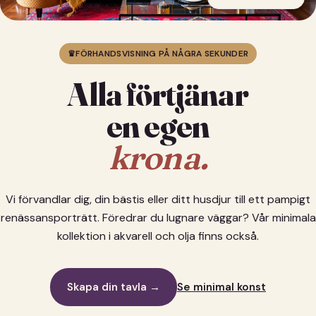
♛
FÖRHANDSVISNING PÅ NÅGRA SEKUNDER
Alla förtjänar
en egen
krona.
Vi förvandlar dig, din bästis eller ditt husdjur till ett pampigt
renässansporträtt. Föredrar du lugnare väggar? Vår minimala
kollektion i akvarell och olja finns också.
Skapa din tavla →
Se minimal konst