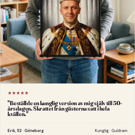
★★★★★
"
Beställde en kunglig version av mig själv till 50-
årsdagen. Skrattet från gästerna satt i hela
kvällen.
"
Erik, 52 · Göteborg
Kunglig · Guldram