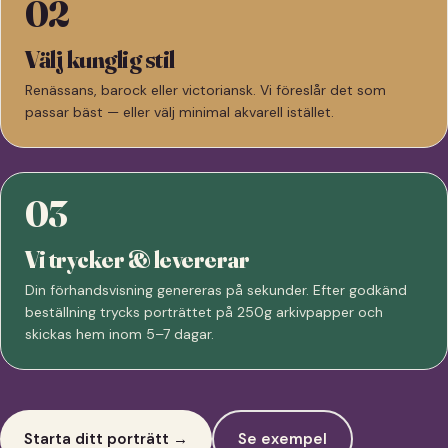
02
Välj kunglig stil
Renässans, barock eller victoriansk. Vi föreslår det som
passar bäst — eller välj minimal akvarell istället.
03
Vi trycker & levererar
Din förhandsvisning genereras på sekunder. Efter godkänd
beställning trycks porträttet på 250g arkivpapper och
skickas hem inom 5–7 dagar.
Starta ditt porträtt →
Se exempel