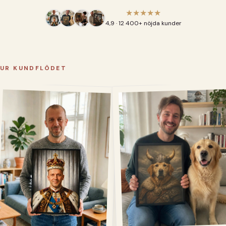
★★★★★
4,9 · 12 400+ nöjda kunder
UR KUNDFLÖDET