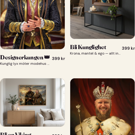
Bli Kunglighet
399
kr
Krona, mantel & ego — allt ingår 👑
Designerkungen 👑
399
kr
Kunglig lyx möter modehus — du som designerkung 👑
Bli en Viking