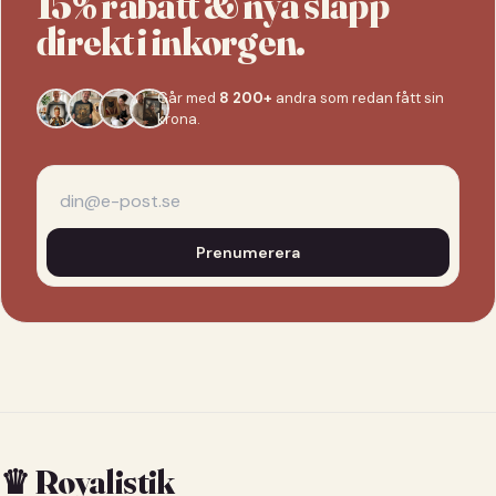
15% rabatt & nya släpp
direkt i inkorgen.
Går med
8 200+
andra som redan fått sin
krona.
Prenumerera
♛ Royalistik