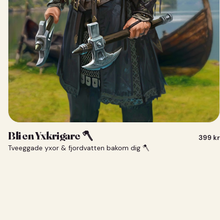
Bli en Yxkrigare 🪓
399
kr
Tveeggade yxor & fjordvatten bakom dig 🪓