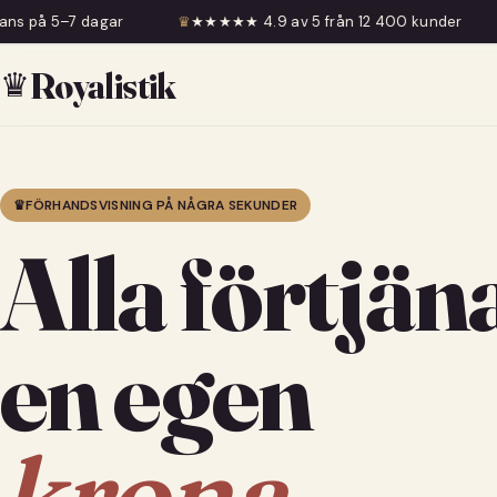
♛
★★★★★ 4.9 av 5 från 12 400 kunder
♛
Fri frakt öve
♛
Royalistik
♛
FÖRHANDSVISNING PÅ NÅGRA SEKUNDER
Alla förtjän
en egen
krona.