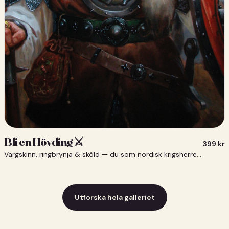
Bli en Hövding ⚔️
399
kr
Vargskinn, ringbrynja & sköld — du som nordisk krigsherre ⚔️
Utforska hela galleriet