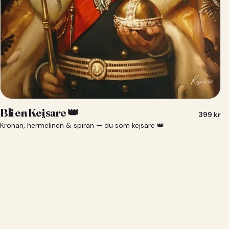
Bli en Kejsare 👑
399
kr
Kronan, hermelinen & spiran — du som kejsare 👑