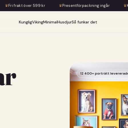
r 599 kr
♛
Presentförpackning ingår
♛
Konstnärlig transf
Kunglig
Viking
Minimal
Husdjur
Så funkar det
ar
12 400+ porträtt levererad