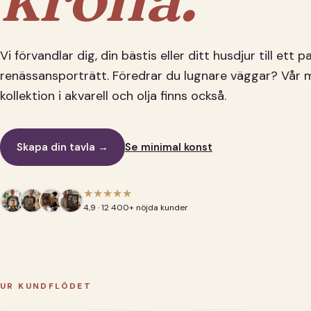
Vi förvandlar dig, din bästis eller ditt husdjur till ett 
renässansporträtt. Föredrar du lugnare väggar? Vår 
kollektion i akvarell och olja finns också.
Skapa din tavla →
Se minimal konst
★★★★★
4,9 · 12 400+ nöjda kunder
UR KUNDFLÖDET