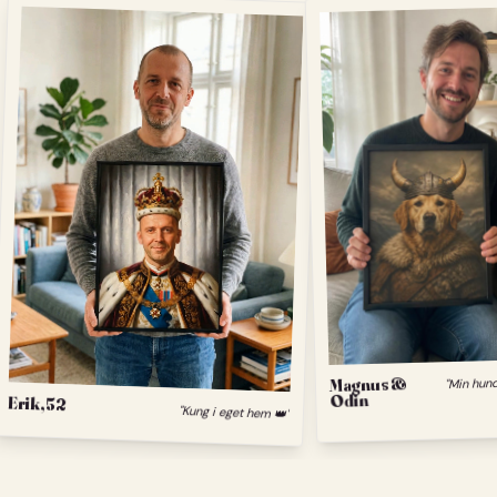
Magnus &
Odin
Erik, 52
"Kung i eget hem 👑"