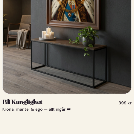
Bli Kunglighet
399
kr
Krona, mantel & ego — allt ingår 👑