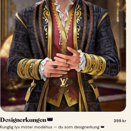
Designerkungen 👑
399
kr
Kunglig lyx möter modehus — du som designerkung 👑