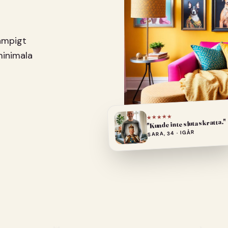
pampigt
minimala
★★★★★
"Kunde inte sluta skratta."
SARA, 34 · IGÅR