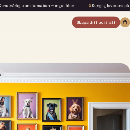
ormation — inget filter
♛
Kunglig leverans på 5–7 dagar
Skapa ditt porträtt
e