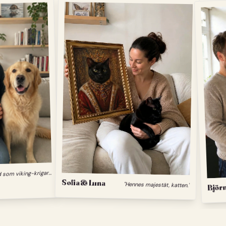
"
Min hund som viking-krigare."
Sofia & Luna
"Hennes majestät, katten."
Björn