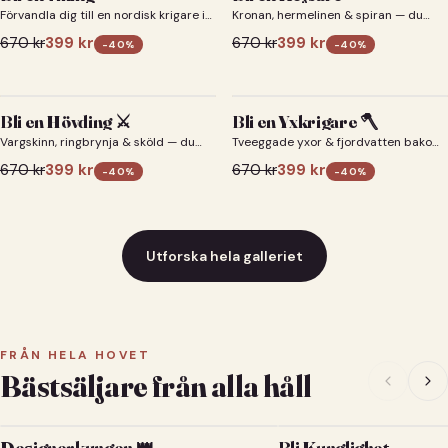
Förvandla dig till en nordisk krigare i
Kronan, hermelinen & spiran — du
ett episkt vikingaporträtt.
som kejsare 👑
670
kr
399
kr
670
kr
399
kr
-
40
%
-
40
%
Bli en Hövding ⚔️
Bli en Yxkrigare 🪓
Vargskinn, ringbrynja & sköld — du
Tveeggade yxor & fjordvatten bakom
som nordisk krigsherre ⚔️
dig 🪓
670
kr
399
kr
670
kr
399
kr
-
40
%
-
40
%
Utforska hela galleriet
FRÅN HELA HOVET
Bästsäljare från alla håll
Designerkungen 👑
Bli Kunglighet