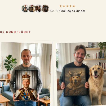
★★★★★
4,9 · 12 400+ nöjda kunder
UR KUNDFLÖDET