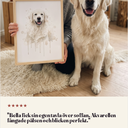
★★★★★
"
Bella fick sin egen tavla över soffan. Akvarellen
fångade pälsen och blicken perfekt.
"