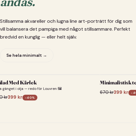
andas.
Stillsamma akvareller och lugna line art-porträtt för dig som
vill balansera det pampiga med något stillsammare. Perfekt
bredvid en kunglig — eller helt själv.
Se hela minimalt →
lad Med Kärlek
Minimalistisk t
a gänget i olja — redo för Louvren 🖼️
670
kr
399
kr
-
4
0
kr
399
kr
-
40
%