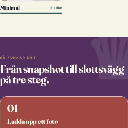
Minimal
5 stilar
SÅ FUNKAR DET
Från snapshot till slottsvägg
på tre steg.
01
Ladda upp ett foto