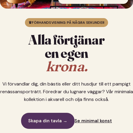
♛
FÖRHANDSVISNING PÅ NÅGRA SEKUNDER
Alla förtjänar
en egen
krona.
Vi förvandlar dig, din bästis eller ditt husdjur till ett pampigt
renässansporträtt. Föredrar du lugnare väggar? Vår minimala
kollektion i akvarell och olja finns också.
Skapa din tavla →
Se minimal konst