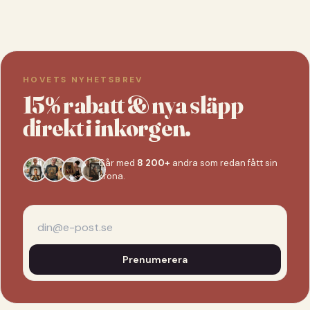
HOVETS NYHETSBREV
15% rabatt & nya släpp
direkt i inkorgen.
Går med
8 200+
andra som redan fått sin
krona.
Prenumerera