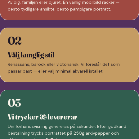
Av dig, familjen eller djuret. En vanlig mobilbild räcker —
desto tydligare ansikte, desto pampigare porträtt.
02
Välj kunglig stil
Renässans, barock eller victoriansk. Vi föreslår det som
passar bäst — eller välj minimal akvarell istället.
03
Vi trycker & levererar
Din förhandsvisning genereras på sekunder. Efter godkänd
beställning trycks porträttet på 250g arkivpapper och