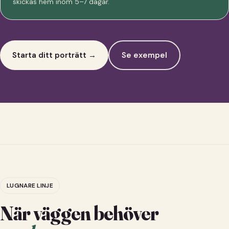
skickas hem inom 5–7 dagar.
Starta ditt porträtt →
Se exempel
LUGNARE LINJE
När väggen behöver