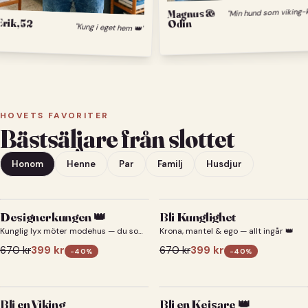
Magnus &
Erik, 52
Odin
"Kung i eget hem 👑"
HOVETS FAVORITER
Bästsäljare från slottet
Honom
Henne
Par
Familj
Husdjur
Designerkungen 👑
Bli Kunglighet
Kunglig lyx möter modehus — du som
Krona, mantel & ego — allt ingår 👑
designerkung 👑
670
kr
399
kr
670
kr
399
kr
-
40
%
-
40
%
Bli en Viking
Bli en Kejsare 👑