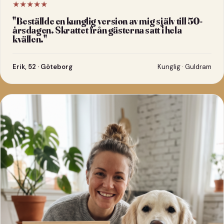
★★★★★
"
Beställde en kunglig version av mig själv till 50-
årsdagen. Skrattet från gästerna satt i hela
kvällen.
"
Erik, 52 · Göteborg
Kunglig · Guldram