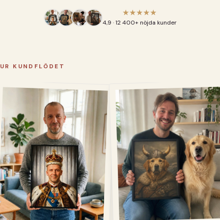
★★★★★
4,9 · 12 400+ nöjda kunder
UR KUNDFLÖDET