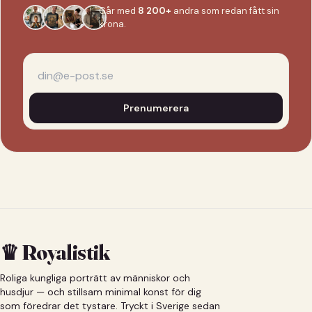
Går med
8 200+
andra som redan fått sin
krona.
Prenumerera
♛ Royalistik
Roliga kungliga porträtt av människor och
husdjur — och stillsam minimal konst för dig
som föredrar det tystare. Tryckt i Sverige sedan