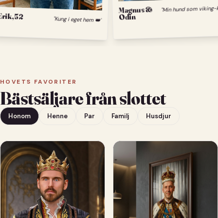
Magnus &
Erik, 52
Odin
"Kung i eget hem 👑"
HOVETS FAVORITER
Bästsäljare från slottet
Honom
Henne
Par
Familj
Husdjur