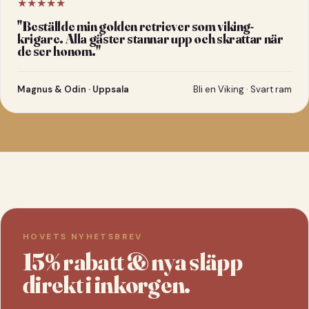
★★★★★
"
Beställde min golden retriever som viking-
krigare. Alla gäster stannar upp och skrattar när
de ser honom.
"
Magnus & Odin · Uppsala
Bli en Viking · Svart ram
HOVETS NYHETSBREV
15% rabatt & nya släpp
direkt i inkorgen.