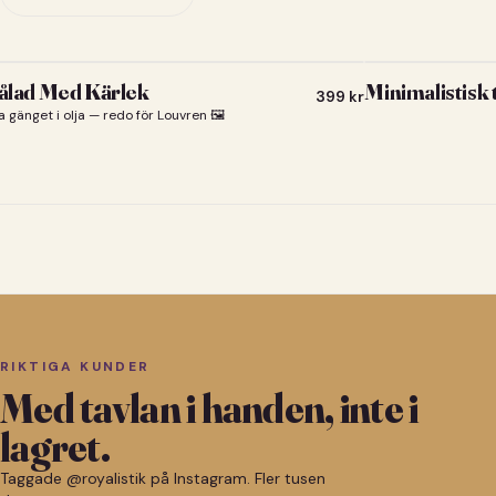
lad Med Kärlek
Minimalistisk
399
kr
a gänget i olja — redo för Louvren 🖼️
RIKTIGA KUNDER
Med tavlan i handen, inte i
lagret.
Taggade @royalistik på Instagram. Fler tusen