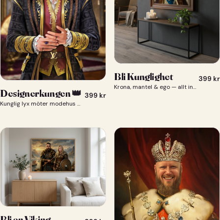
Bli Kunglighet
399
kr
Krona, mantel & ego — allt ingår 👑
Designerkungen 👑
399
kr
Kunglig lyx möter modehus — du som designerkung 👑
Bli en Viking