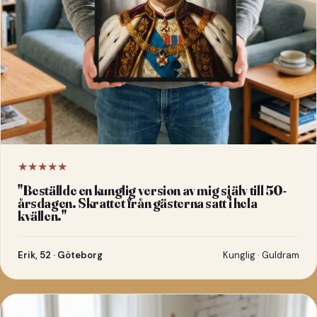
★★★★★
"
Beställde en kunglig version av mig själv till 50-
årsdagen. Skrattet från gästerna satt i hela
kvällen.
"
Erik, 52 · Göteborg
Kunglig · Guldram