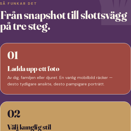
SÅ FUNKAR DET
Från snapshot till slottsvägg
på tre steg.
01
Ladda upp ett foto
Av dig, familjen eller djuret. En vanlig mobilbild räcker —
desto tydligare ansikte, desto pampigare porträtt.
02
Välj kunglig stil