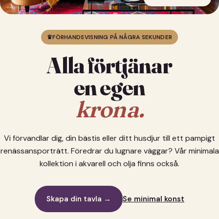
♛
FÖRHANDSVISNING PÅ NÅGRA SEKUNDER
Alla förtjänar
en egen
krona.
Vi förvandlar dig, din bästis eller ditt husdjur till ett pampigt
renässansporträtt. Föredrar du lugnare väggar? Vår minimala
kollektion i akvarell och olja finns också.
Skapa din tavla →
Se minimal konst