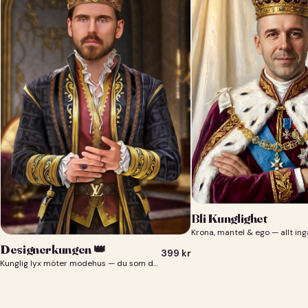
Bli Kunglighet
Krona, mantel & ego — allt ing
Designerkungen 👑
399
kr
Kunglig lyx möter modehus — du som designerkung 👑