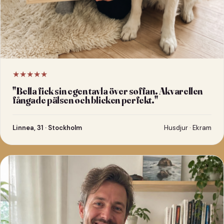
★★★★★
"
Bella fick sin egen tavla över soffan. Akvarellen
fångade pälsen och blicken perfekt.
"
Linnea, 31 · Stockholm
Husdjur · Ekram