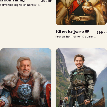
399
kr
Förvandla dig till en nordisk krigare i ett episkt vikingaporträtt.
Bli en Kejsare 👑
399
kr
Kronan, hermelinen & spiran — du som kejsare 👑