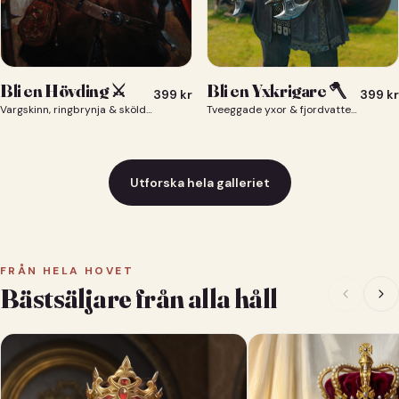
Bli en Yxkrigare 🪓
Bli en Hövding ⚔️
399
kr
399
kr
Tveeggade yxor & fjordvatten bakom dig 🪓
Vargskinn, ringbrynja & sköld — du som nordisk krigsherre ⚔️
Utforska hela galleriet
FRÅN HELA HOVET
Bästsäljare från alla håll