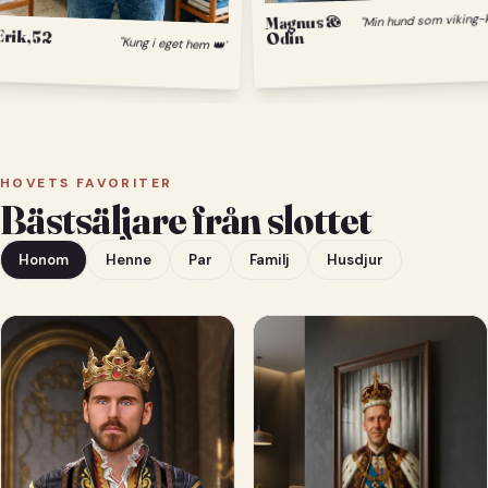
M
Magnus &
Erik, 52
Odin
"Kung i eget hem 👑"
HOVETS FAVORITER
Bästsäljare från slottet
Honom
Henne
Par
Familj
Husdjur