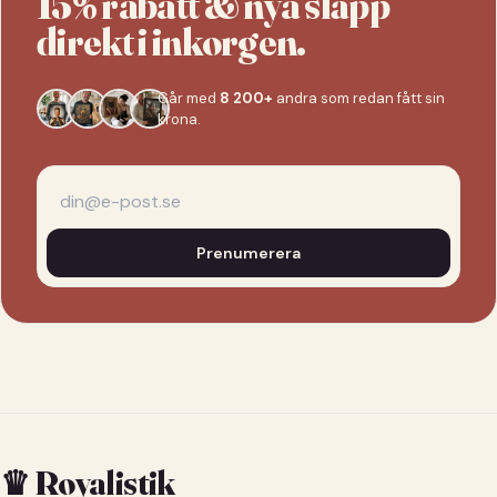
15% rabatt & nya släpp
direkt i inkorgen.
Går med
8 200+
andra som redan fått sin
krona.
Prenumerera
♛ Royalistik