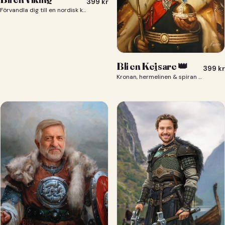
399
kr
Förvandla dig till en nordisk krigare i ett episkt vikingaporträtt.
Bli en Kejsare 👑
399
kr
Kronan, hermelinen & spiran — du som kejsare 👑