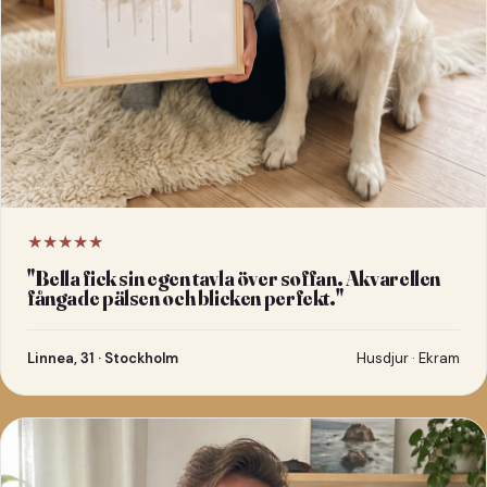
★★★★★
"
Bella fick sin egen tavla över soffan. Akvarellen
fångade pälsen och blicken perfekt.
"
Linnea, 31 · Stockholm
Husdjur · Ekram