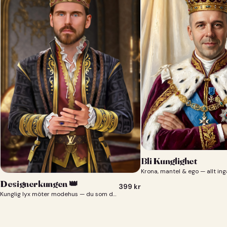
Bli Kunglighet
Krona, mantel & ego — allt ing
Designerkungen 👑
399
kr
Kunglig lyx möter modehus — du som designerkung 👑