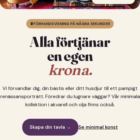
♛
FÖRHANDSVISNING PÅ NÅGRA SEKUNDER
Alla förtjänar
en egen
krona.
Vi förvandlar dig, din bästis eller ditt husdjur till ett pampigt
renässansporträtt. Föredrar du lugnare väggar? Vår minimala
kollektion i akvarell och olja finns också.
Skapa din tavla →
Se minimal konst