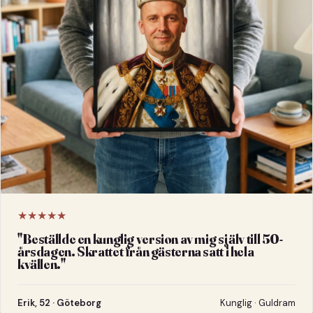
★★★★★
"
Beställde en kunglig version av mig själv till 50-
årsdagen. Skrattet från gästerna satt i hela
kvällen.
"
Erik, 52 · Göteborg
Kunglig · Guldram