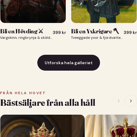
Bli en Yxkrigare 🪓
Bli en Hövding ⚔️
399
kr
399
kr
Tveeggade yxor & fjordvatten bakom dig 🪓
Vargskinn, ringbrynja & sköld — du som nordisk krigsherre ⚔️
Utforska hela galleriet
FRÅN HELA HOVET
Bästsäljare från alla håll