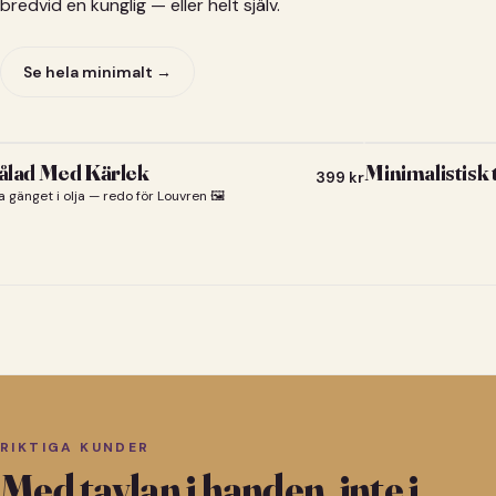
bredvid en kunglig — eller helt själv.
Se hela minimalt →
lad Med Kärlek
Minimalistisk
399
kr
a gänget i olja — redo för Louvren 🖼️
RIKTIGA KUNDER
Med tavlan i handen, inte i