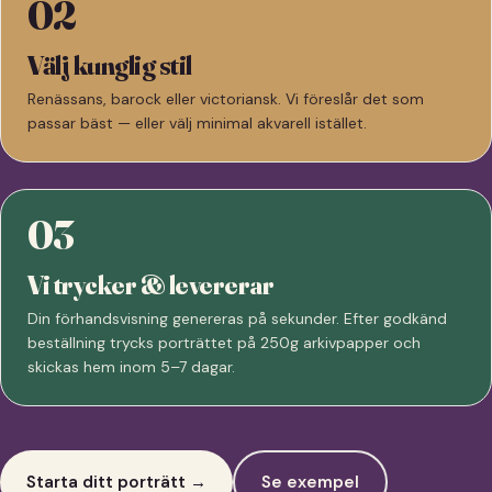
02
Välj kunglig stil
Renässans, barock eller victoriansk. Vi föreslår det som
passar bäst — eller välj minimal akvarell istället.
03
Vi trycker & levererar
Din förhandsvisning genereras på sekunder. Efter godkänd
beställning trycks porträttet på 250g arkivpapper och
skickas hem inom 5–7 dagar.
Starta ditt porträtt →
Se exempel