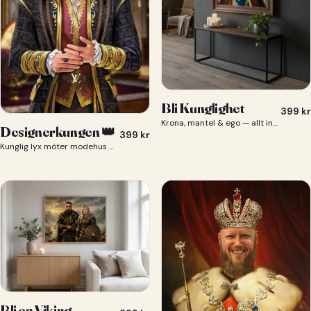
Bli Kunglighet
399
kr
Krona, mantel & ego — allt ingår 👑
Designerkungen 👑
399
kr
Kunglig lyx möter modehus — du som designerkung 👑
Bli en Viking