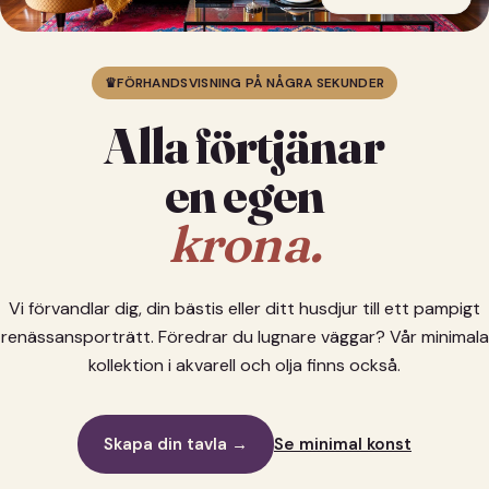
♛
FÖRHANDSVISNING PÅ NÅGRA SEKUNDER
Alla förtjänar
en egen
krona.
Vi förvandlar dig, din bästis eller ditt husdjur till ett pampigt
renässansporträtt. Föredrar du lugnare väggar? Vår minimala
kollektion i akvarell och olja finns också.
Skapa din tavla →
Se minimal konst