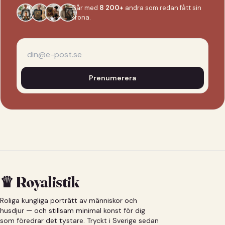
Går med
8 200+
andra som redan fått sin
krona.
Prenumerera
♛ Royalistik
Roliga kungliga porträtt av människor och
husdjur — och stillsam minimal konst för dig
som föredrar det tystare. Tryckt i Sverige sedan