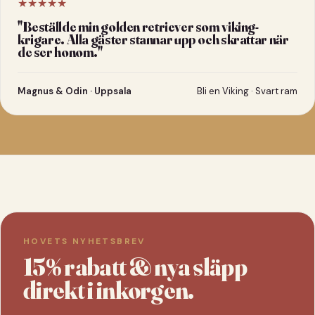
★★★★★
"
Beställde min golden retriever som viking-
krigare. Alla gäster stannar upp och skrattar när
de ser honom.
"
Magnus & Odin · Uppsala
Bli en Viking · Svart ram
HOVETS NYHETSBREV
15% rabatt & nya släpp
direkt i inkorgen.