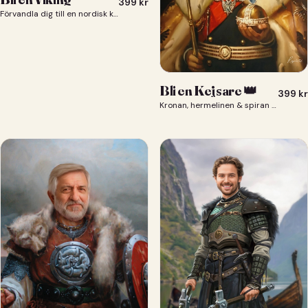
399
kr
Förvandla dig till en nordisk krigare i ett episkt vikingaporträtt.
Bli en Kejsare 👑
399
kr
Kronan, hermelinen & spiran — du som kejsare 👑