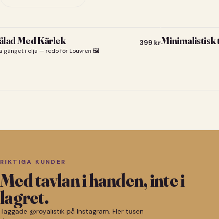
lad Med Kärlek
Minimalistisk
399
kr
a gänget i olja — redo för Louvren 🖼️
RIKTIGA KUNDER
Med tavlan i handen, inte i
lagret.
Taggade @royalistik på Instagram. Fler tusen