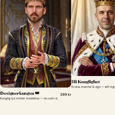
Bli Kunglighet
Krona, mantel & ego — allt ing
Designerkungen 👑
399
kr
Kunglig lyx möter modehus — du som designerkung 👑