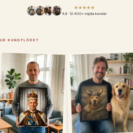
★★★★★
4,9 · 12 400+ nöjda kunder
UR KUNDFLÖDET