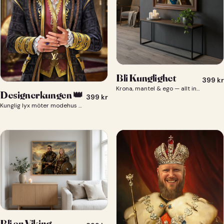
Bli Kunglighet
399
kr
Krona, mantel & ego — allt ingår 👑
Designerkungen 👑
399
kr
Kunglig lyx möter modehus — du som designerkung 👑
Bli en Viking