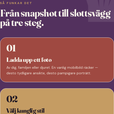
SÅ FUNKAR DET
Från snapshot till slottsvägg
på tre steg.
01
Ladda upp ett foto
Av dig, familjen eller djuret. En vanlig mobilbild räcker —
desto tydligare ansikte, desto pampigare porträtt.
02
Välj kunglig stil