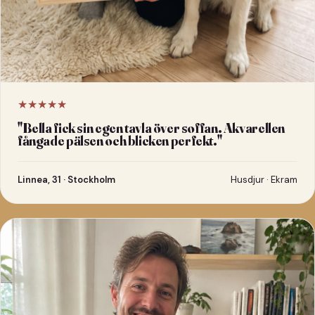
★★★★★
"
Bella fick sin egen tavla över soffan. Akvarellen
fångade pälsen och blicken perfekt.
"
Linnea, 31 · Stockholm
Husdjur · Ekram