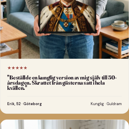
★★★★★
"
Beställde en kunglig version av mig själv till 50-
årsdagen. Skrattet från gästerna satt i hela
kvällen.
"
Erik, 52 · Göteborg
Kunglig · Guldram