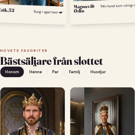
Magnus &
Odin
Erik, 52
"Kung i eget hem 👑"
HOVETS FAVORITER
Bästsäljare från slottet
Honom
Henne
Par
Familj
Husdjur