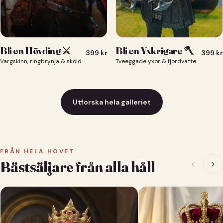
Bli en Yxkrigare 🪓
Bli en Hövding ⚔️
399
kr
399
kr
Tveeggade yxor & fjordvatten bakom dig 🪓
Vargskinn, ringbrynja & sköld — du som nordisk krigsherre ⚔️
Utforska hela galleriet
FRÅN HELA HOVET
Bästsäljare från alla håll