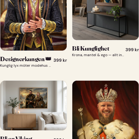
Bli Kunglighet
399
kr
Krona, mantel & ego — allt ingår 👑
Designerkungen 👑
399
kr
Kunglig lyx möter modehus — du som designerkung 👑
Bli en Viking