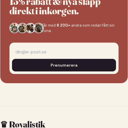
15% rabatt & nya släpp
direkt i inkorgen.
Går med
8 200+
andra som redan fått sin
krona.
Prenumerera
♛ Royalistik