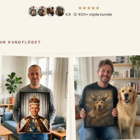
★★★★★
4,9 · 12 400+ nöjda kunder
UR KUNDFLÖDET