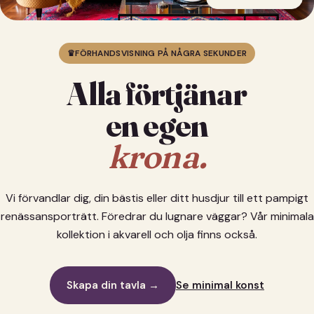
♛
FÖRHANDSVISNING PÅ NÅGRA SEKUNDER
Alla förtjänar
en egen
krona.
Vi förvandlar dig, din bästis eller ditt husdjur till ett pampigt
renässansporträtt. Föredrar du lugnare väggar? Vår minimala
kollektion i akvarell och olja finns också.
Skapa din tavla →
Se minimal konst