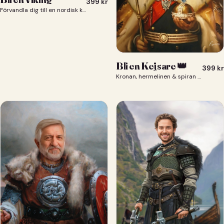
399
kr
Förvandla dig till en nordisk krigare i ett episkt vikingaporträtt.
Bli en Kejsare 👑
399
kr
Kronan, hermelinen & spiran — du som kejsare 👑