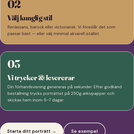
02
Välj kunglig stil
Renässans, barock eller victoriansk. Vi föreslår det som
passar bäst — eller välj minimal akvarell istället.
03
Vi trycker & levererar
Din förhandsvisning genereras på sekunder. Efter godkänd
beställning trycks porträttet på 250g arkivpapper och
skickas hem inom 5–7 dagar.
Starta ditt porträtt →
Se exempel