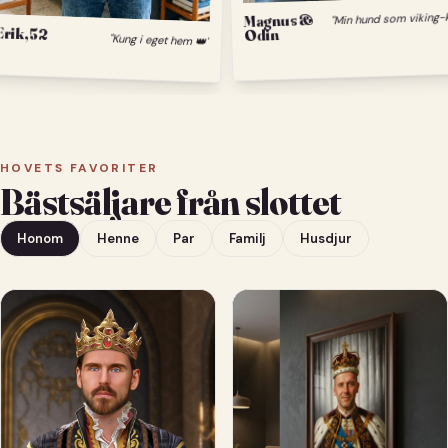
Magnus &
Erik, 52
Odin
"Kung i eget hem 👑"
HOVETS FAVORITER
Bästsäljare från slottet
Honom
Henne
Par
Familj
Husdjur