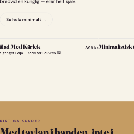
bredvid en kunglig — eller helt själv.
Se hela minimalt →
lad Med Kärlek
Minimalistisk
399
kr
a gänget i olja — redo för Louvren 🖼️
RIKTIGA KUNDER
Med tavlan i handen, inte i