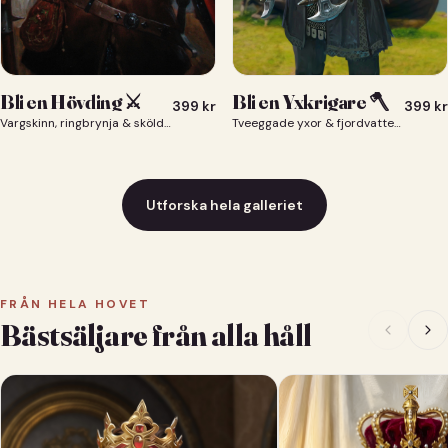
Bli en Yxkrigare 🪓
Bli en Hövding ⚔️
399
kr
399
kr
Tveeggade yxor & fjordvatten bakom dig 🪓
Vargskinn, ringbrynja & sköld — du som nordisk krigsherre ⚔️
Utforska hela galleriet
FRÅN HELA HOVET
Bästsäljare från alla håll