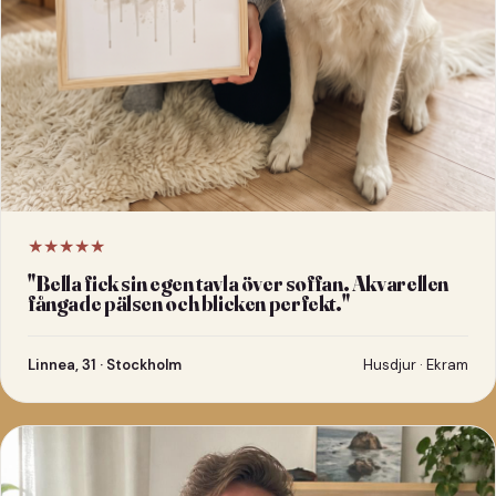
★★★★★
"
Bella fick sin egen tavla över soffan. Akvarellen
fångade pälsen och blicken perfekt.
"
Linnea, 31 · Stockholm
Husdjur · Ekram