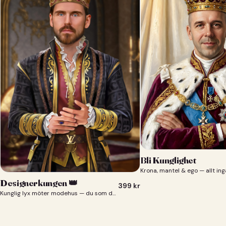
Bli Kunglighet
Krona, mantel & ego — allt ing
Designerkungen 👑
399
kr
Kunglig lyx möter modehus — du som designerkung 👑