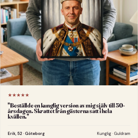
★★★★★
"
Beställde en kunglig version av mig själv till 50-
årsdagen. Skrattet från gästerna satt i hela
kvällen.
"
Erik, 52 · Göteborg
Kunglig · Guldram