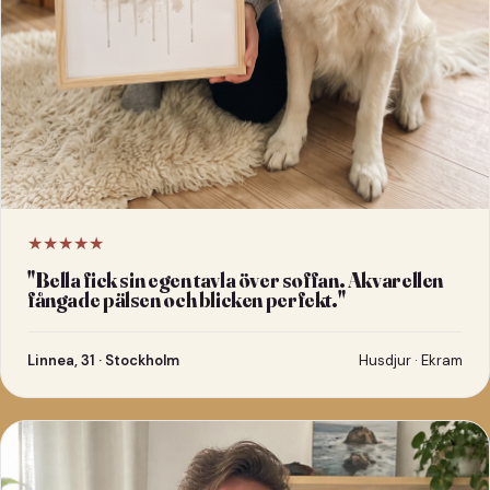
★★★★★
"
Bella fick sin egen tavla över soffan. Akvarellen
fångade pälsen och blicken perfekt.
"
Linnea, 31 · Stockholm
Husdjur · Ekram