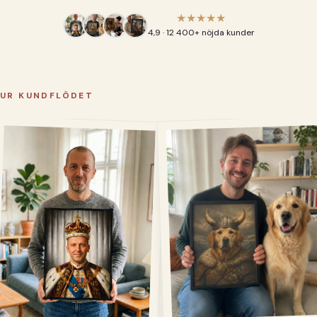
★★★★★
4,9 · 12 400+ nöjda kunder
UR KUNDFLÖDET