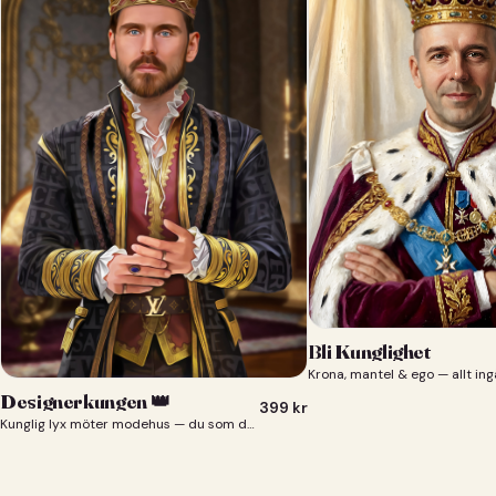
Bli Kunglighet
Krona, mantel & ego — allt ing
Designerkungen 👑
399
kr
Kunglig lyx möter modehus — du som designerkung 👑