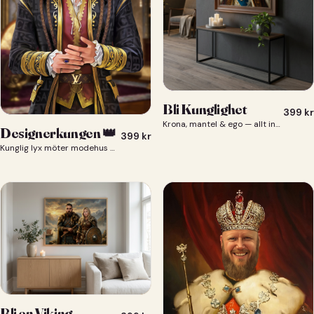
Bli Kunglighet
399
kr
Krona, mantel & ego — allt ingår 👑
Designerkungen 👑
399
kr
Kunglig lyx möter modehus — du som designerkung 👑
Bli en Viking