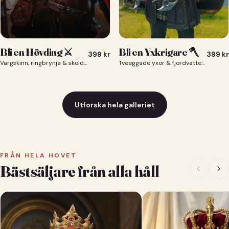
Bli en Yxkrigare 🪓
Bli en Hövding ⚔️
399
kr
399
kr
Tveeggade yxor & fjordvatten bakom dig 🪓
Vargskinn, ringbrynja & sköld — du som nordisk krigsherre ⚔️
Utforska hela galleriet
FRÅN HELA HOVET
Bästsäljare från alla håll