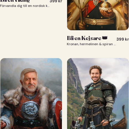
399
kr
Förvandla dig till en nordisk krigare i ett episkt vikingaporträtt.
Bli en Kejsare 👑
399
kr
Kronan, hermelinen & spiran — du som kejsare 👑