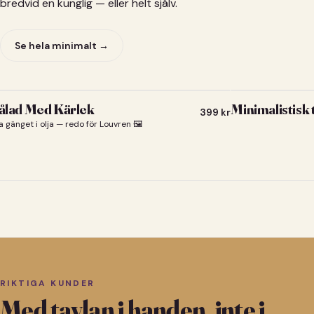
bredvid en kunglig — eller helt själv.
Se hela minimalt →
lad Med Kärlek
Minimalistisk
399
kr
a gänget i olja — redo för Louvren 🖼️
RIKTIGA KUNDER
Med tavlan i handen, inte i