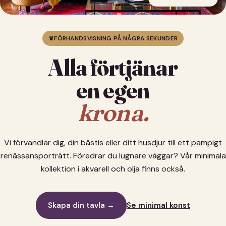
♛
FÖRHANDSVISNING PÅ NÅGRA SEKUNDER
Alla förtjänar
en egen
krona.
Vi förvandlar dig, din bästis eller ditt husdjur till ett pampigt
renässansporträtt. Föredrar du lugnare väggar? Vår minimala
kollektion i akvarell och olja finns också.
Skapa din tavla →
Se minimal konst