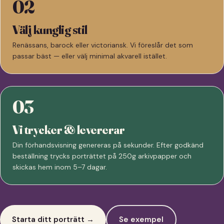
02
Välj kunglig stil
Renässans, barock eller victoriansk. Vi föreslår det som
passar bäst — eller välj minimal akvarell istället.
03
Vi trycker & levererar
Din förhandsvisning genereras på sekunder. Efter godkänd
beställning trycks porträttet på 250g arkivpapper och
skickas hem inom 5–7 dagar.
Starta ditt porträtt →
Se exempel