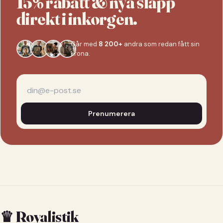
15% rabatt & nya släpp
direkt i inkorgen.
Går med
8 200+
andra som redan fått sin
krona.
Prenumerera
♛ Royalistik