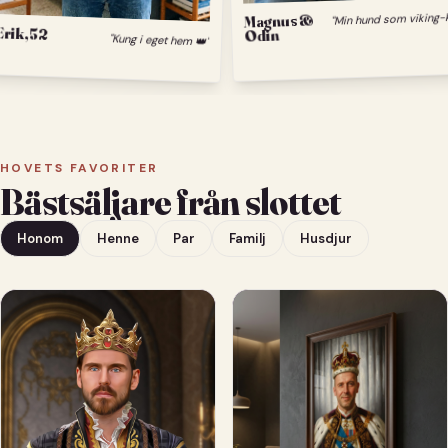
Magnus &
Odin
Erik, 52
"Kung i eget hem 👑"
HOVETS FAVORITER
Bästsäljare från slottet
Honom
Henne
Par
Familj
Husdjur