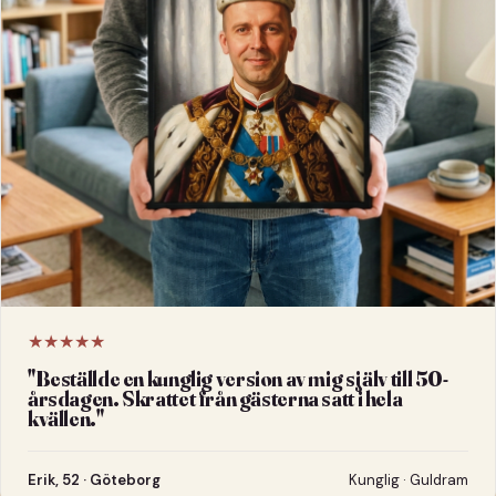
★★★★★
"
Beställde en kunglig version av mig själv till 50-
årsdagen. Skrattet från gästerna satt i hela
kvällen.
"
Erik, 52 · Göteborg
Kunglig · Guldram