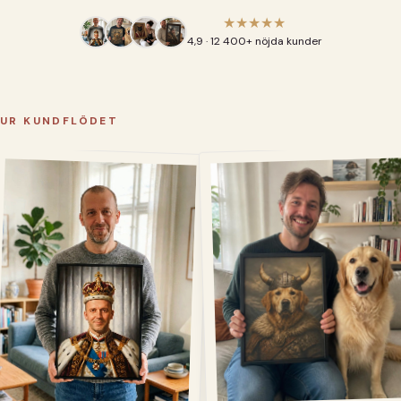
★★★★★
4,9 · 12 400+ nöjda kunder
UR KUNDFLÖDET