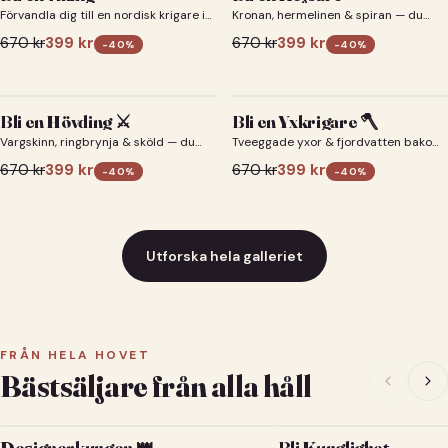
Förvandla dig till en nordisk krigare i
Kronan, hermelinen & spiran — du
ett episkt vikingaporträtt.
som kejsare 👑
670
kr
399
kr
670
kr
399
kr
-
40
%
-
40
%
Bli en Hövding ⚔️
Bli en Yxkrigare 🪓
Vargskinn, ringbrynja & sköld — du
Tveeggade yxor & fjordvatten bakom
som nordisk krigsherre ⚔️
dig 🪓
670
kr
399
kr
670
kr
399
kr
-
40
%
-
40
%
Utforska hela galleriet
FRÅN HELA HOVET
Bästsäljare från alla håll
Designerkungen 👑
Bli Kunglighet