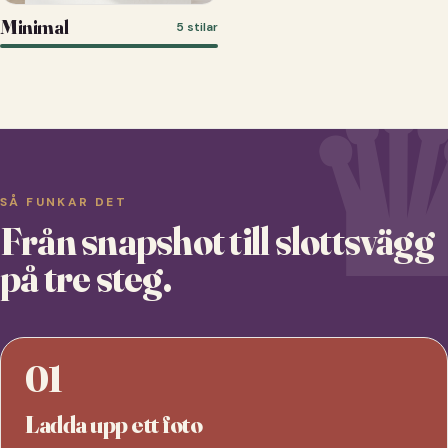
Minimal
5 stilar
SÅ FUNKAR DET
Från snapshot till slottsvägg
på tre steg.
01
Ladda upp ett foto