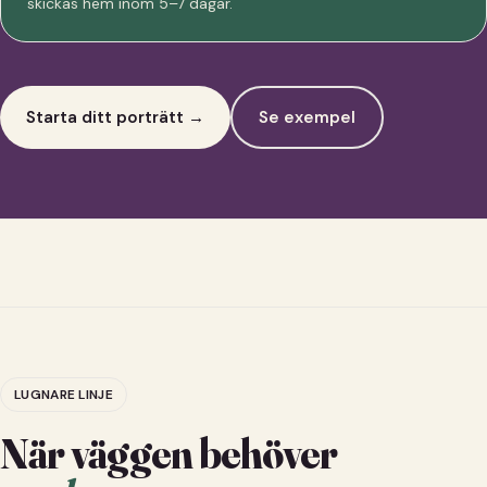
skickas hem inom 5–7 dagar.
Starta ditt porträtt →
Se exempel
LUGNARE LINJE
När väggen behöver