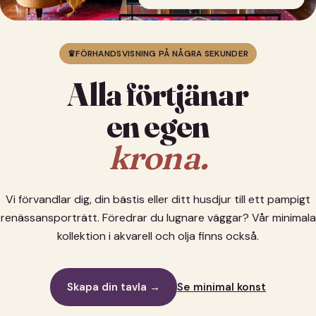
♛
FÖRHANDSVISNING PÅ NÅGRA SEKUNDER
Alla förtjänar
en egen
krona.
Vi förvandlar dig, din bästis eller ditt husdjur till ett pampigt
renässansporträtt. Föredrar du lugnare väggar? Vår minimala
kollektion i akvarell och olja finns också.
Skapa din tavla →
Se minimal konst