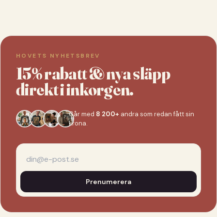
HOVETS NYHETSBREV
15% rabatt & nya släpp
direkt i inkorgen.
Går med
8 200+
andra som redan fått sin
krona.
Prenumerera