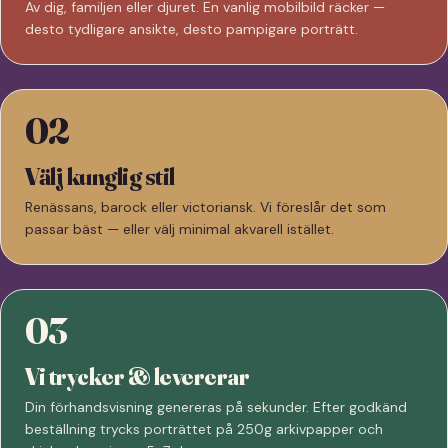
Av dig, familjen eller djuret. En vanlig mobilbild räcker —
desto tydligare ansikte, desto pampigare porträtt.
02
Välj kunglig stil
Renässans, barock eller victoriansk. Vi föreslår det som
passar bäst — eller välj minimal akvarell istället.
03
Vi trycker & levererar
Din förhandsvisning genereras på sekunder. Efter godkänd
beställning trycks porträttet på 250g arkivpapper och