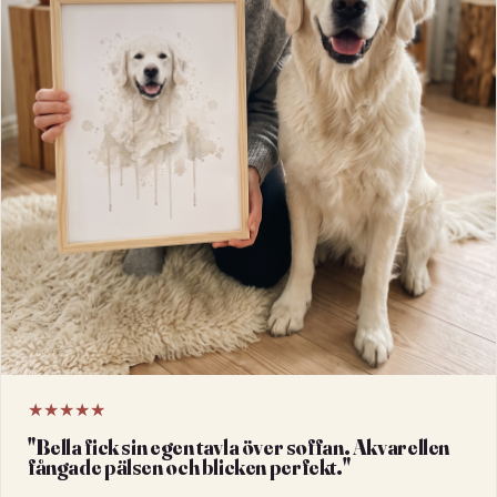
★★★★★
"
Bella fick sin egen tavla över soffan. Akvarellen
fångade pälsen och blicken perfekt.
"