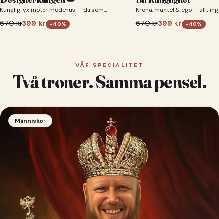
Kunglig lyx möter modehus — du som
Krona, mantel & ego — allt ing
designerkung 👑
670
kr
399
kr
670
kr
399
kr
-
40
%
-
40
%
VÅR SPECIALITET
Två troner. Samma pensel.
Människor