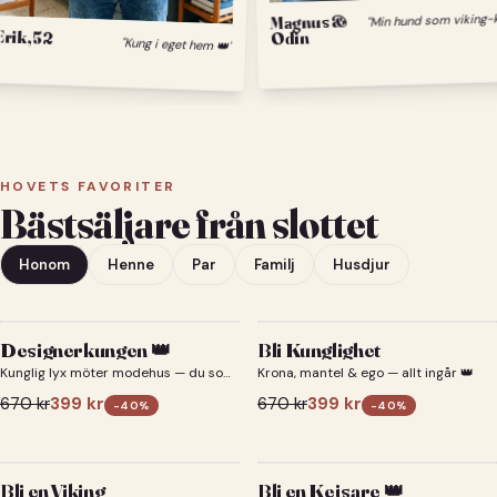
Magnus &
Erik, 52
Odin
"Kung i eget hem 👑"
HOVETS FAVORITER
Bästsäljare från slottet
Honom
Henne
Par
Familj
Husdjur
Designerkungen 👑
Bli Kunglighet
Kunglig lyx möter modehus — du som
Krona, mantel & ego — allt ingår 👑
designerkung 👑
670
kr
399
kr
670
kr
399
kr
-
40
%
-
40
%
Bli en Viking
Bli en Kejsare 👑