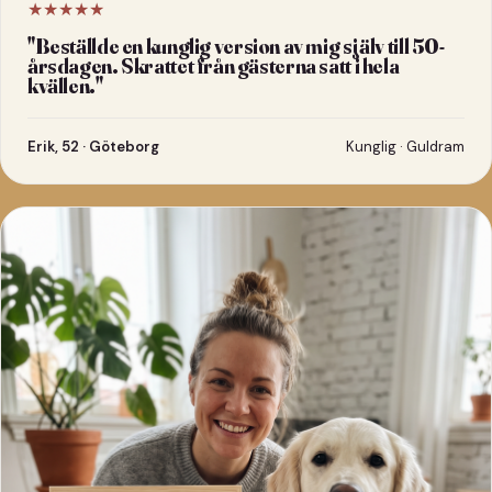
★★★★★
"
Beställde en kunglig version av mig själv till 50-
årsdagen. Skrattet från gästerna satt i hela
kvällen.
"
Erik, 52 · Göteborg
Kunglig · Guldram