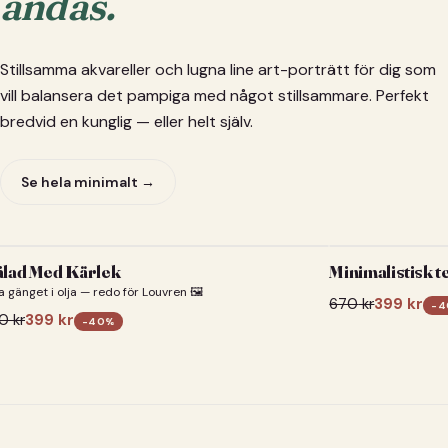
andas.
Stillsamma akvareller och lugna line art-porträtt för dig som
vill balansera det pampiga med något stillsammare. Perfekt
bredvid en kunglig — eller helt själv.
Se hela minimalt →
lad Med Kärlek
Minimalistisk t
a gänget i olja — redo för Louvren 🖼️
670
kr
399
kr
-
4
0
kr
399
kr
-
40
%