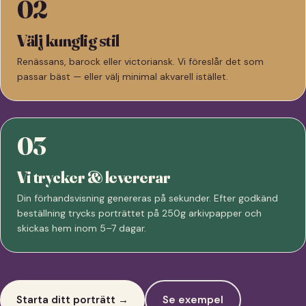
02
Välj kunglig stil
Renässans, barock eller victoriansk. Vi föreslår det som
passar bäst — eller välj minimal akvarell istället.
03
Vi trycker & levererar
Din förhandsvisning genereras på sekunder. Efter godkänd
beställning trycks porträttet på 250g arkivpapper och
skickas hem inom 5–7 dagar.
Starta ditt porträtt →
Se exempel