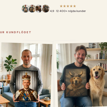
★★★★★
4,9 · 12 400+ nöjda kunder
UR KUNDFLÖDET