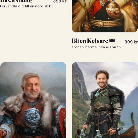
399
kr
Förvandla dig till en nordisk krigare i ett episkt vikingaporträtt.
Bli en Kejsare 👑
399
kr
Kronan, hermelinen & spiran — du som kejsare 👑