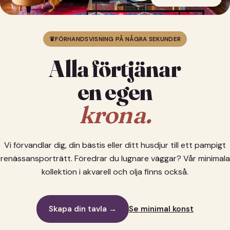
♛
FÖRHANDSVISNING PÅ NÅGRA SEKUNDER
Alla förtjänar
en egen
krona.
Vi förvandlar dig, din bästis eller ditt husdjur till ett pampigt
renässansporträtt. Föredrar du lugnare väggar? Vår minimala
kollektion i akvarell och olja finns också.
Skapa din tavla →
Se minimal konst