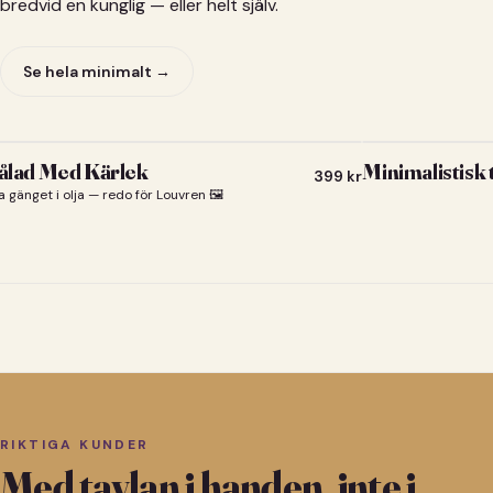
bredvid en kunglig — eller helt själv.
Se hela minimalt →
lad Med Kärlek
Minimalistisk
399
kr
a gänget i olja — redo för Louvren 🖼️
RIKTIGA KUNDER
Med tavlan i handen, inte i