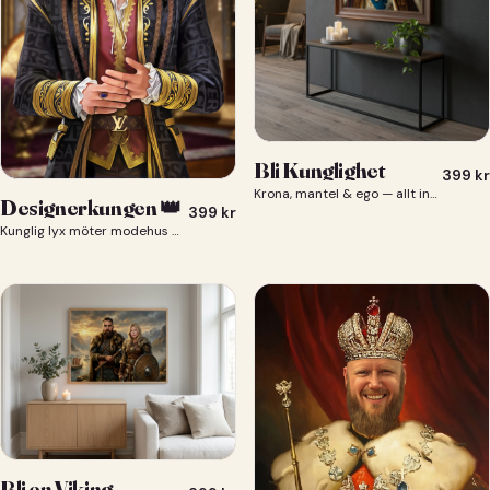
Bli Kunglighet
399
kr
Krona, mantel & ego — allt ingår 👑
Designerkungen 👑
399
kr
Kunglig lyx möter modehus — du som designerkung 👑
Bli en Viking