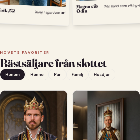
M
Magnus &
Erik, 52
Odin
"Kung i eget hem 👑"
HOVETS FAVORITER
Bästsäljare från slottet
Honom
Henne
Par
Familj
Husdjur