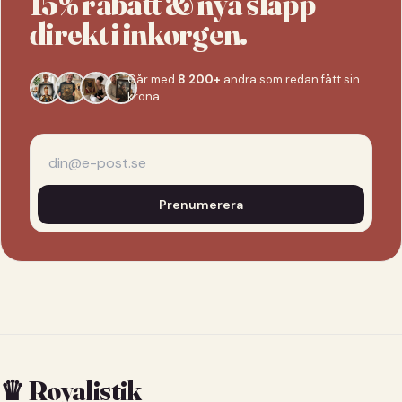
15% rabatt & nya släpp
direkt i inkorgen.
Går med
8 200+
andra som redan fått sin
krona.
Prenumerera
♛ Royalistik