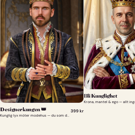
Bli Kunglighet
Krona, mantel & ego — allt ing
Designerkungen 👑
399
kr
Kunglig lyx möter modehus — du som designerkung 👑