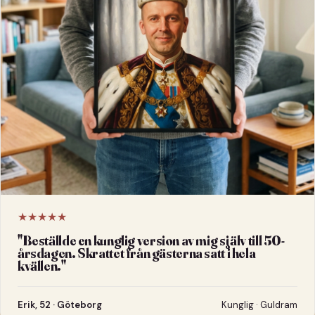
★★★★★
"
Beställde en kunglig version av mig själv till 50-
årsdagen. Skrattet från gästerna satt i hela
kvällen.
"
Erik, 52 · Göteborg
Kunglig · Guldram