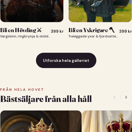
Bli en Yxkrigare 🪓
Bli en Hövding ⚔️
399
kr
399
kr
Tveeggade yxor & fjordvatten bakom dig 🪓
Vargskinn, ringbrynja & sköld — du som nordisk krigsherre ⚔️
Utforska hela galleriet
FRÅN HELA HOVET
Bästsäljare från alla håll