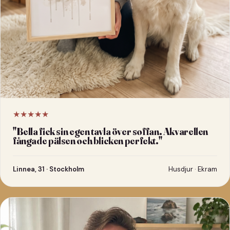
★★★★★
"
Bella fick sin egen tavla över soffan. Akvarellen
fångade pälsen och blicken perfekt.
"
Linnea, 31 · Stockholm
Husdjur · Ekram