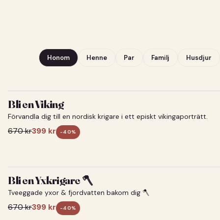
Honom
Henne
Par
Familj
Husdjur
Bli en Viking
Förvandla dig till en nordisk krigare i ett episkt vikingaporträtt.
670
kr
399
kr
-
40
%
Bli en Yxkrigare 🪓
Tveeggade yxor & fjordvatten bakom dig 🪓
670
kr
399
kr
-
40
%