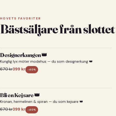
HOVETS FAVORITER
Bästsäljare från slottet
Designerkungen 👑
Kunglig lyx möter modehus — du som designerkung 👑
670
kr
399
kr
-
40
%
Bli en Kejsare 👑
Kronan, hermelinen & spiran — du som kejsare 👑
670
kr
399
kr
-
40
%