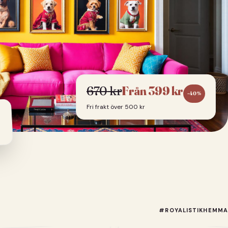
670
kr
Från
399
kr
-
40
%
Fri frakt över 500 kr
#ROYALISTIKHEMMA