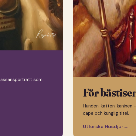
 renässansporträtt som
För bästise
Hunden, katten, kaninen —
cape och kunglig titel.
Utforska Husdjur
→