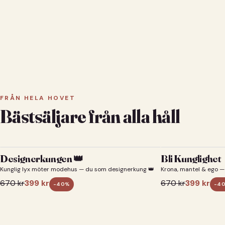
FRÅN HELA HOVET
Bästsäljare från alla håll
Designerkungen 👑
Bli Kunglighet
Kunglig lyx möter modehus — du som designerkung 👑
Krona, mantel & ego — 
670
kr
399
kr
670
kr
399
kr
-
40
%
-
4