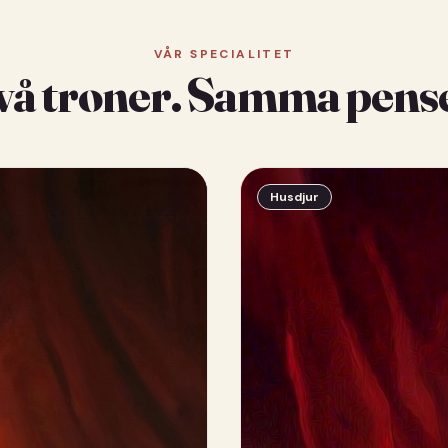
VÅR SPECIALITET
vå troner. Samma pense
Husdjur