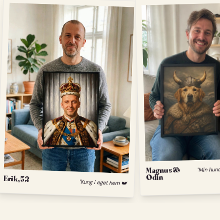
Magnus &
Odin
Erik, 52
"Kung i eget hem 👑"