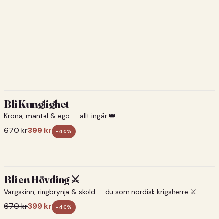
Bli Kunglighet
Krona, mantel & ego — allt ingår 👑
670
kr
399
kr
-
40
%
Bli en Hövding ⚔️
Vargskinn, ringbrynja & sköld — du som nordisk krigsherre ⚔️
670
kr
399
kr
-
40
%