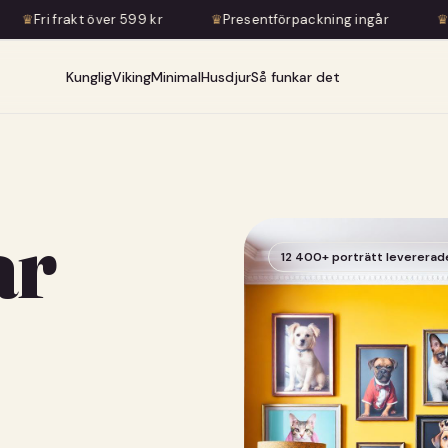
 över 599 kr
♛
Presentförpackning ingår
♛
Konstnärlig tr
Kunglig
Viking
Minimal
Husdjur
Så funkar det
ar
12 400+ porträtt levererad