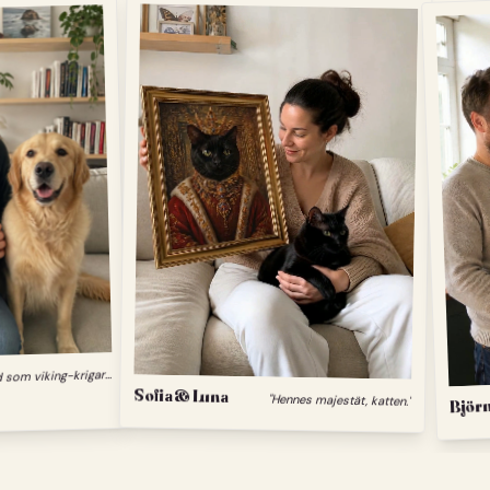
"
Min hund som viking-krigare."
Sofia & Luna
Björn
"Hennes majestät, katten."