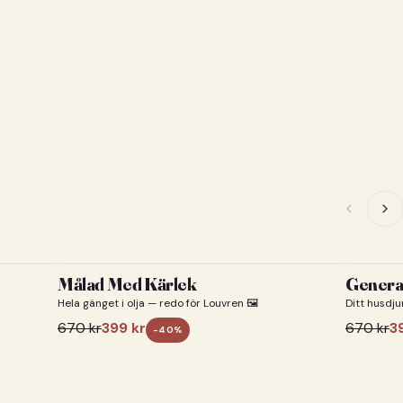
Målad Med Kärlek
General
Hela gänget i olja — redo för Louvren 🖼️
Ditt husdju
670
kr
399
kr
670
kr
3
-
40
%