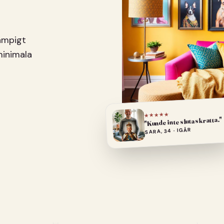
pampigt
minimala
★★★★★
"Kunde inte sluta skratta."
SARA, 34 · IGÅR