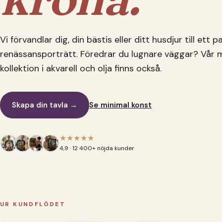
Vi förvandlar dig, din bästis eller ditt husdjur till ett 
renässansporträtt. Föredrar du lugnare väggar? Vår 
kollektion i akvarell och olja finns också.
Skapa din tavla →
Se minimal konst
★★★★★
4,9 · 12 400+ nöjda kunder
UR KUNDFLÖDET