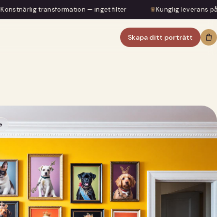
ansformation — inget filter
♛
Kunglig leverans på 5–7 dagar
Skapa ditt porträtt
e