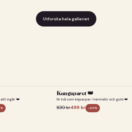
Utforska hela galleriet
Kungaparet 👑
allt ingår 👑
Ni två som kejsarpar i hermelin och guld 👑
830
kr
499
kr
0
%
-
40
%