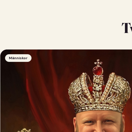
T
Människor