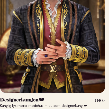
Designerkungen 👑
399
kr
Kunglig lyx möter modehus — du som designerkung 👑