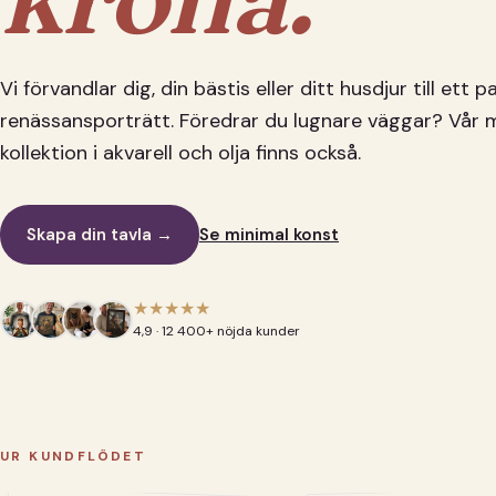
Vi förvandlar dig, din bästis eller ditt husdjur till ett 
renässansporträtt. Föredrar du lugnare väggar? Vår 
kollektion i akvarell och olja finns också.
Skapa din tavla →
Se minimal konst
★★★★★
4,9 · 12 400+ nöjda kunder
UR KUNDFLÖDET