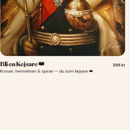
Bli en Kejsare 👑
399
kr
Kronan, hermelinen & spiran — du som kejsare 👑