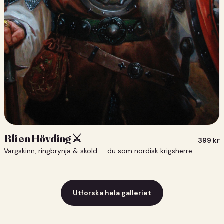
Bli en Hövding ⚔️
399
kr
Vargskinn, ringbrynja & sköld — du som nordisk krigsherre ⚔️
Utforska hela galleriet