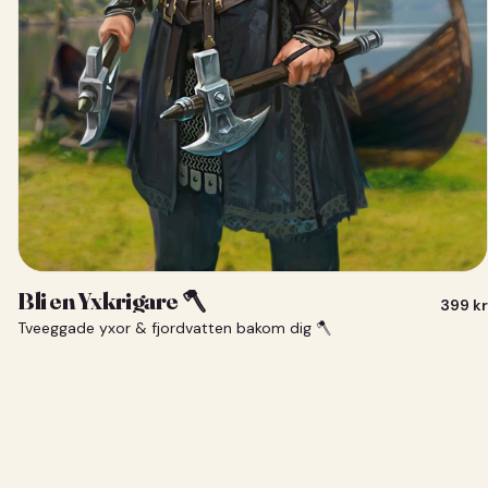
Bli en Yxkrigare 🪓
399
kr
Tveeggade yxor & fjordvatten bakom dig 🪓