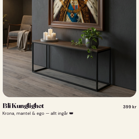
Bli Kunglighet
399
kr
Krona, mantel & ego — allt ingår 👑