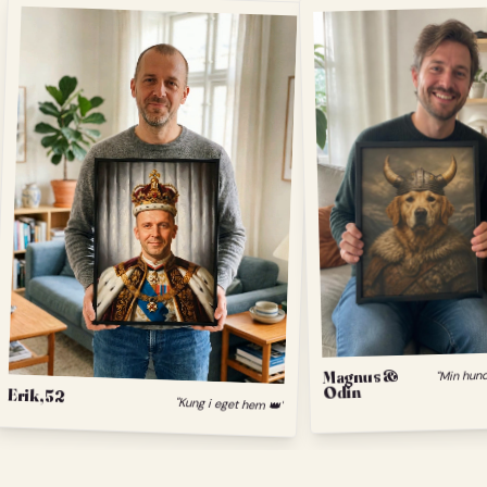
Magnus &
Odin
Erik, 52
"Kung i eget hem 👑"