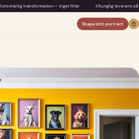
rmation — inget filter
♛
Kunglig leverans på 5–7 dagar
Skapa ditt porträtt
e