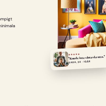
pampigt
minimala
★★★★★
"Kunde inte sluta skratta."
SARA, 34 · IGÅR