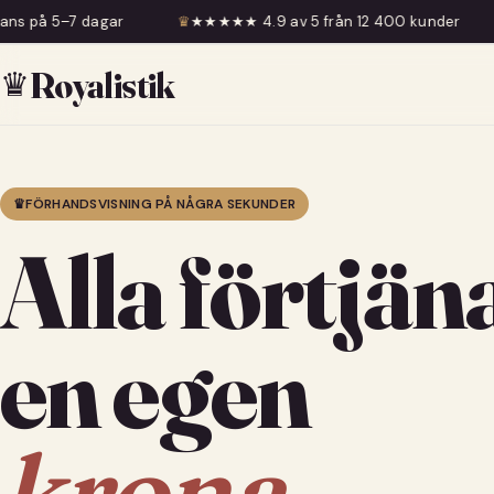
♛
★★★★★ 4.9 av 5 från 12 400 kunder
♛
Fri frakt över
♛
Royalistik
♛
FÖRHANDSVISNING PÅ NÅGRA SEKUNDER
Alla förtjän
en egen
krona.