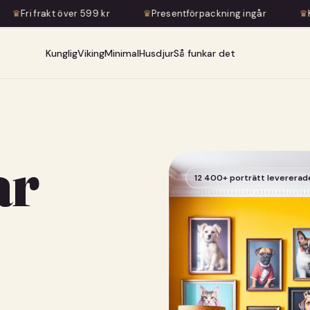
 599 kr
♛
Presentförpackning ingår
♛
Konstnärlig transfo
Kunglig
Viking
Minimal
Husdjur
Så funkar det
ar
12 400+ porträtt levererad