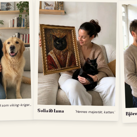
"
Min hund som viking-krigare."
Sofia & Luna
"Hennes majestät, katten."
Björn