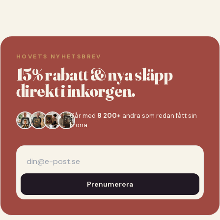
HOVETS NYHETSBREV
15% rabatt & nya släpp
direkt i inkorgen.
Går med
8 200+
andra som redan fått sin
krona.
Prenumerera