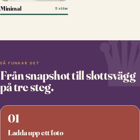
Minimal
5 stilar
SÅ FUNKAR DET
Från snapshot till slottsvägg
på tre steg.
01
Ladda upp ett foto