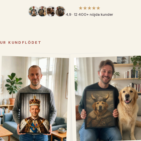
★★★★★
4,9 · 12 400+ nöjda kunder
UR KUNDFLÖDET