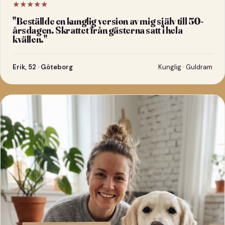
★★★★★
"
Beställde en kunglig version av mig själv till 50-
årsdagen. Skrattet från gästerna satt i hela
kvällen.
"
Erik, 52 · Göteborg
Kunglig · Guldram