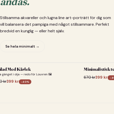
andas.
Stillsamma akvareller och lugna line art-porträtt för dig som
vill balansera det pampiga med något stillsammare. Perfekt
bredvid en kunglig — eller helt själv.
Se hela minimalt →
lad Med Kärlek
Minimalistisk t
a gänget i olja — redo för Louvren 🖼️
670
kr
399
kr
-
4
0
kr
399
kr
-
40
%