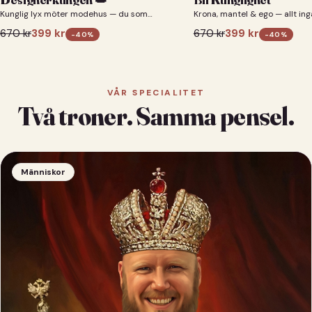
Kunglig lyx möter modehus — du som
Krona, mantel & ego — allt ing
designerkung 👑
670
kr
399
kr
670
kr
399
kr
-
40
%
-
40
%
VÅR SPECIALITET
Två troner. Samma pensel.
Människor