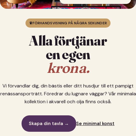
♛
FÖRHANDSVISNING PÅ NÅGRA SEKUNDER
Alla förtjänar
en egen
krona.
Vi förvandlar dig, din bästis eller ditt husdjur till ett pampigt
renässansporträtt. Föredrar du lugnare väggar? Vår minimala
kollektion i akvarell och olja finns också.
Skapa din tavla →
Se minimal konst