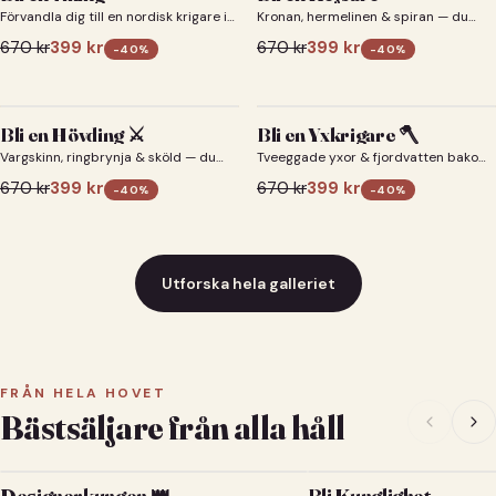
Förvandla dig till en nordisk krigare i
Kronan, hermelinen & spiran — du
ett episkt vikingaporträtt.
som kejsare 👑
670
kr
399
kr
670
kr
399
kr
-
40
%
-
40
%
Bli en Hövding ⚔️
Bli en Yxkrigare 🪓
Vargskinn, ringbrynja & sköld — du
Tveeggade yxor & fjordvatten bakom
som nordisk krigsherre ⚔️
dig 🪓
670
kr
399
kr
670
kr
399
kr
-
40
%
-
40
%
Utforska hela galleriet
FRÅN HELA HOVET
Bästsäljare från alla håll
Designerkungen 👑
Bli Kunglighet