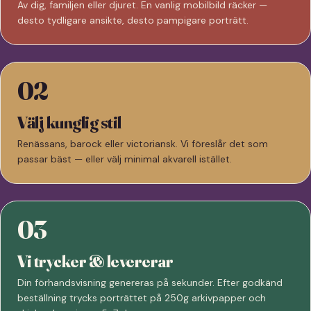
Av dig, familjen eller djuret. En vanlig mobilbild räcker —
desto tydligare ansikte, desto pampigare porträtt.
02
Välj kunglig stil
Renässans, barock eller victoriansk. Vi föreslår det som
passar bäst — eller välj minimal akvarell istället.
03
Vi trycker & levererar
Din förhandsvisning genereras på sekunder. Efter godkänd
beställning trycks porträttet på 250g arkivpapper och