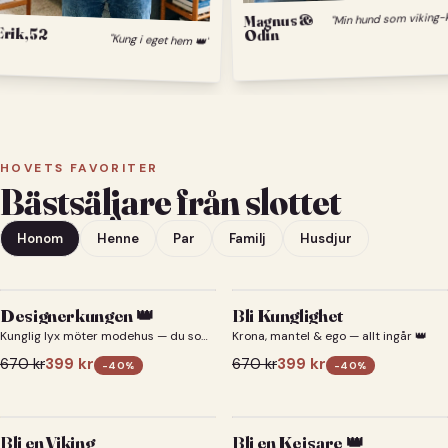
Magnus &
Erik, 52
Odin
"Kung i eget hem 👑"
HOVETS FAVORITER
Bästsäljare från slottet
Honom
Henne
Par
Familj
Husdjur
Designerkungen 👑
Bli Kunglighet
Kunglig lyx möter modehus — du som
Krona, mantel & ego — allt ingår 👑
designerkung 👑
670
kr
399
kr
670
kr
399
kr
-
40
%
-
40
%
Bli en Viking
Bli en Kejsare 👑