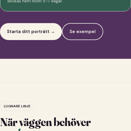
skickas hem inom 5–7 dagar.
Starta ditt porträtt →
Se exempel
LUGNARE LINJE
När väggen behöver