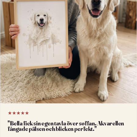
★★★★★
"
Bella fick sin egen tavla över soffan. Akvarellen
fångade pälsen och blicken perfekt.
"