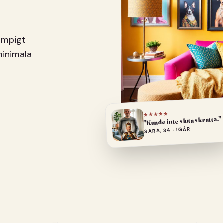
pampigt
minimala
★★★★★
"Kunde inte sluta skratta."
SARA, 34 · IGÅR