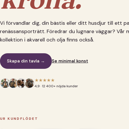
Vi förvandlar dig, din bästis eller ditt husdjur till ett 
renässansporträtt. Föredrar du lugnare väggar? Vår 
kollektion i akvarell och olja finns också.
Skapa din tavla →
Se minimal konst
★★★★★
4,9 · 12 400+ nöjda kunder
UR KUNDFLÖDET