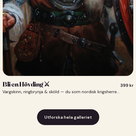
Bli en Hövding ⚔️
399
kr
Vargskinn, ringbrynja & sköld — du som nordisk krigsherre ⚔️
Utforska hela galleriet