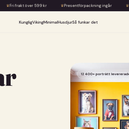
r 599 kr
♛
Presentförpackning ingår
♛
Konstnärlig transf
Kunglig
Viking
Minimal
Husdjur
Så funkar det
ar
12 400+ porträtt levererad