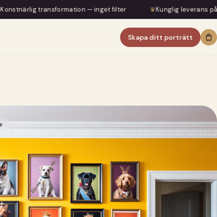
ormation — inget filter
♛
Kunglig leverans på 5–7 dagar
Skapa ditt porträtt
e