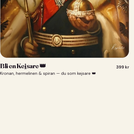
Bli en Kejsare 👑
399
kr
Kronan, hermelinen & spiran — du som kejsare 👑