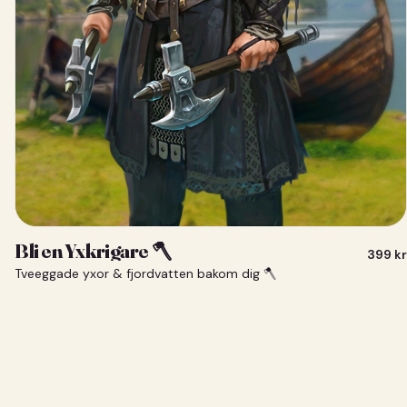
Bli en Yxkrigare 🪓
399
kr
Tveeggade yxor & fjordvatten bakom dig 🪓