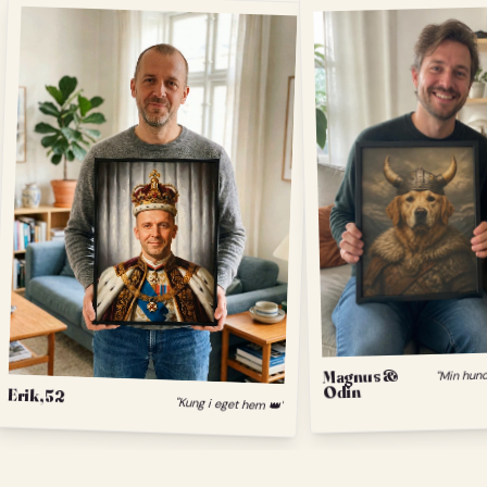
Magnus &
Odin
Erik, 52
"Kung i eget hem 👑"