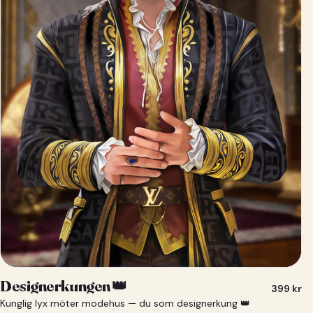
Designerkungen 👑
399
kr
Kunglig lyx möter modehus — du som designerkung 👑