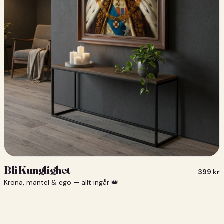
Bli Kunglighet
399
kr
Krona, mantel & ego — allt ingår 👑