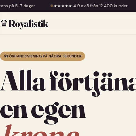
♛
★★★★★ 4.9 av 5 från 12 400 kunder
♛
Fri frakt öve
♛
Royalistik
♛
FÖRHANDSVISNING PÅ NÅGRA SEKUNDER
Alla förtjän
en egen
krona.