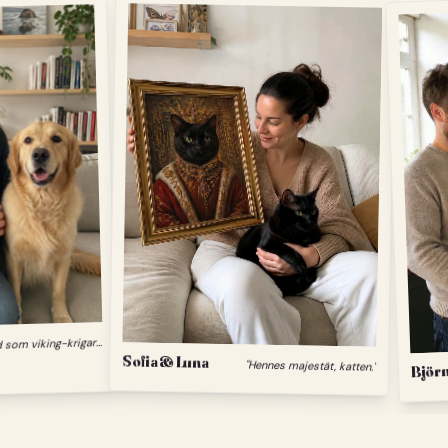
"
Min hund som viking-krigare."
Sofia & Luna
"Hennes majestät, katten."
Björn