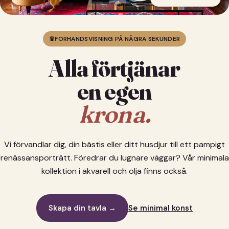
♛
FÖRHANDSVISNING PÅ NÅGRA SEKUNDER
Alla förtjänar
en egen
krona.
Vi förvandlar dig, din bästis eller ditt husdjur till ett pampigt
renässansporträtt. Föredrar du lugnare väggar? Vår minimala
kollektion i akvarell och olja finns också.
Skapa din tavla →
Se minimal konst