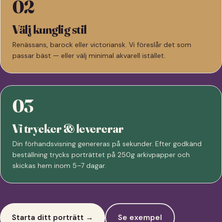
02
Välj kunglig stil
Renässans, barock eller victoriansk. Vi föreslår det som
passar bäst — eller välj minimal akvarell istället.
03
Vi trycker & levererar
Din förhandsvisning genereras på sekunder. Efter godkänd
beställning trycks porträttet på 250g arkivpapper och
skickas hem inom 5–7 dagar.
Starta ditt porträtt →
Se exempel