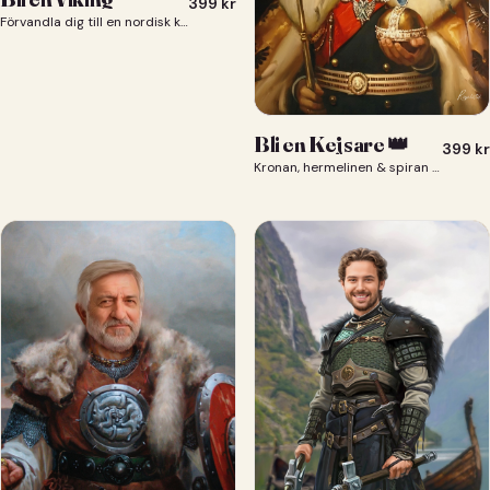
399
kr
Förvandla dig till en nordisk krigare i ett episkt vikingaporträtt.
Bli en Kejsare 👑
399
kr
Kronan, hermelinen & spiran — du som kejsare 👑