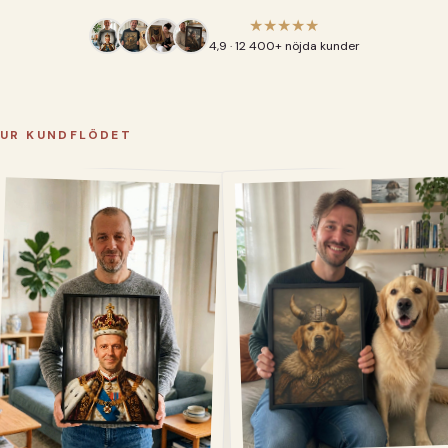
★★★★★
4,9 · 12 400+ nöjda kunder
UR KUNDFLÖDET