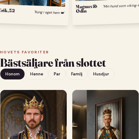
Magnus &
Erik, 52
Odin
"Kung i eget hem 👑"
HOVETS FAVORITER
Bästsäljare från slottet
Honom
Henne
Par
Familj
Husdjur