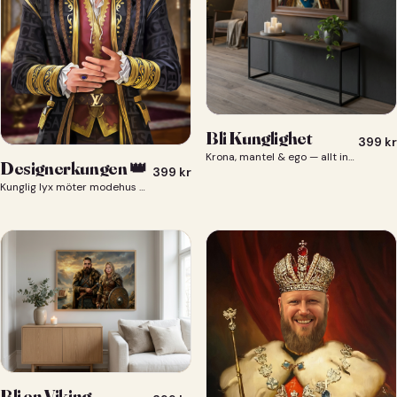
Bli Kunglighet
399
kr
Krona, mantel & ego — allt ingår 👑
Designerkungen 👑
399
kr
Kunglig lyx möter modehus — du som designerkung 👑
Bli en Viking