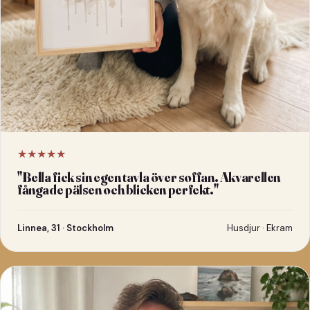
★★★★★
"
Bella fick sin egen tavla över soffan. Akvarellen
fångade pälsen och blicken perfekt.
"
Linnea, 31 · Stockholm
Husdjur · Ekram