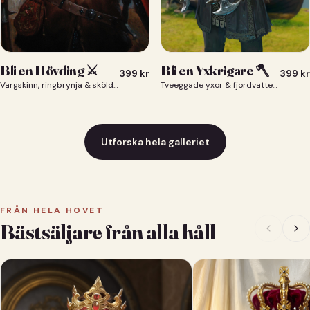
Bli en Yxkrigare 🪓
Bli en Hövding ⚔️
399
kr
399
kr
Tveeggade yxor & fjordvatten bakom dig 🪓
Vargskinn, ringbrynja & sköld — du som nordisk krigsherre ⚔️
Utforska hela galleriet
FRÅN HELA HOVET
Bästsäljare från alla håll