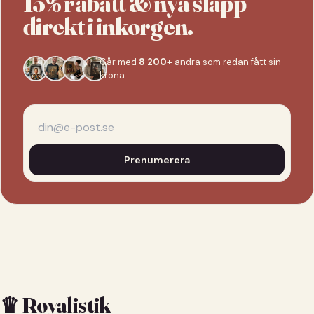
15% rabatt & nya släpp
direkt i inkorgen.
Går med
8 200+
andra som redan fått sin
krona.
Prenumerera
♛ Royalistik