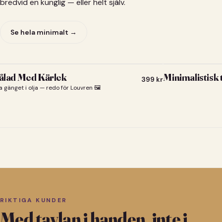
bredvid en kunglig — eller helt själv.
Se hela minimalt →
lad Med Kärlek
Minimalistisk
399
kr
a gänget i olja — redo för Louvren 🖼️
RIKTIGA KUNDER
Med tavlan i handen, inte i