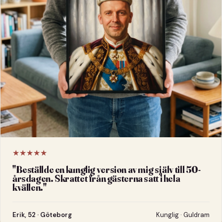
★★★★★
"
Beställde en kunglig version av mig själv till 50-
årsdagen. Skrattet från gästerna satt i hela
kvällen.
"
Erik, 52 · Göteborg
Kunglig · Guldram