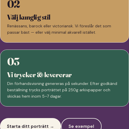
02
Välj kunglig stil
Renässans, barock eller victoriansk. Vi föreslår det som
passar bäst — eller välj minimal akvarell istället.
03
Vi trycker & levererar
Din förhandsvisning genereras på sekunder. Efter godkänd
beställning trycks porträttet på 250g arkivpapper och
skickas hem inom 5–7 dagar.
Starta ditt porträtt →
Se exempel