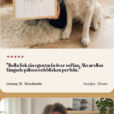
★★★★★
"
Bella fick sin egen tavla över soffan. Akvarellen
fångade pälsen och blicken perfekt.
"
Linnea, 31 · Stockholm
Husdjur · Ekram