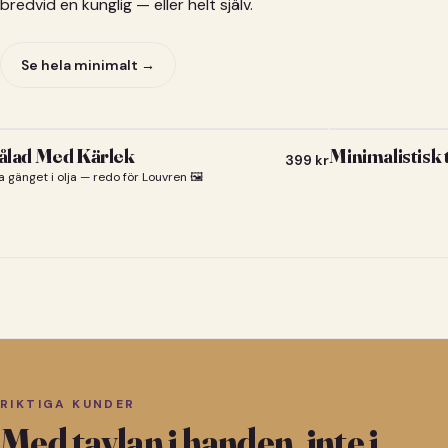
bredvid en kunglig — eller helt själv.
Se hela minimalt →
lad Med Kärlek
Minimalistisk
399
kr
a gänget i olja — redo för Louvren 🖼️
RIKTIGA KUNDER
Med tavlan i handen, inte i