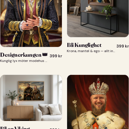
Bli Kunglighet
399
kr
Krona, mantel & ego — allt ingår 👑
Designerkungen 👑
399
kr
Kunglig lyx möter modehus — du som designerkung 👑
Bli en Viking