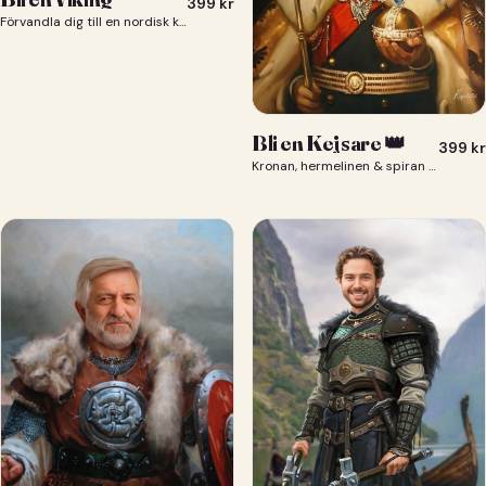
399
kr
Förvandla dig till en nordisk krigare i ett episkt vikingaporträtt.
Bli en Kejsare 👑
399
kr
Kronan, hermelinen & spiran — du som kejsare 👑