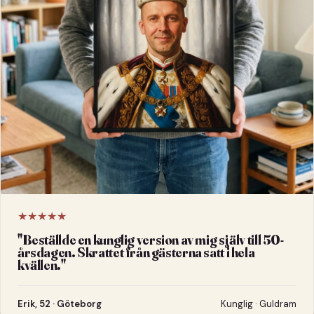
★★★★★
"
Beställde en kunglig version av mig själv till 50-
årsdagen. Skrattet från gästerna satt i hela
kvällen.
"
Erik, 52 · Göteborg
Kunglig · Guldram