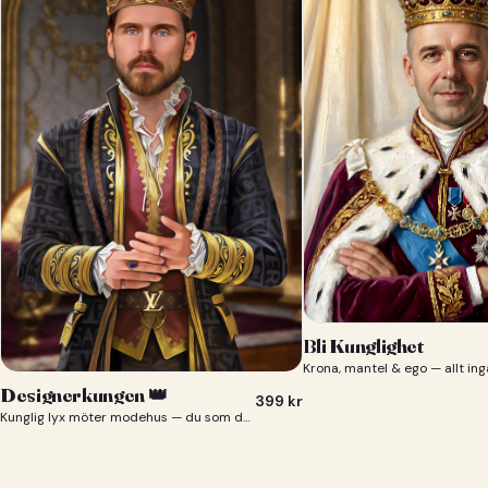
Bli Kunglighet
Krona, mantel & ego — allt ing
Designerkungen 👑
399
kr
Kunglig lyx möter modehus — du som designerkung 👑