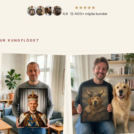
★★★★★
4,9 · 12 400+ nöjda kunder
UR KUNDFLÖDET