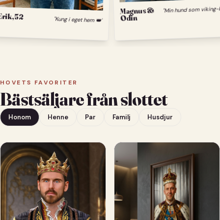
Magnus &
Odin
Erik, 52
"Kung i eget hem 👑"
HOVETS FAVORITER
Bästsäljare från slottet
Honom
Henne
Par
Familj
Husdjur