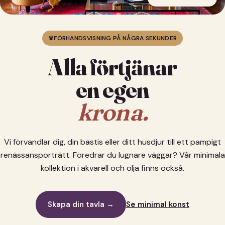
♛
FÖRHANDSVISNING PÅ NÅGRA SEKUNDER
Alla förtjänar
en egen
krona.
Vi förvandlar dig, din bästis eller ditt husdjur till ett pampigt
renässansporträtt. Föredrar du lugnare väggar? Vår minimala
kollektion i akvarell och olja finns också.
Skapa din tavla →
Se minimal konst