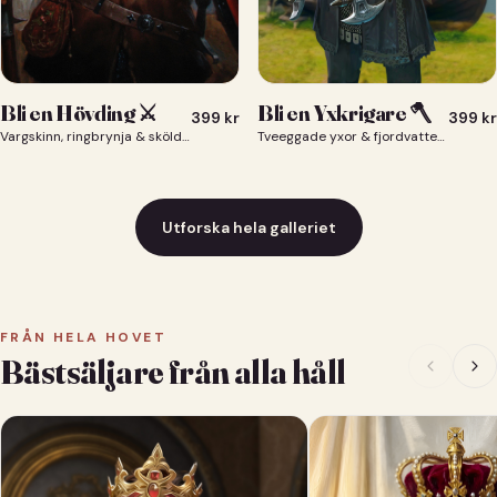
Bli en Yxkrigare 🪓
Bli en Hövding ⚔️
399
kr
399
kr
Tveeggade yxor & fjordvatten bakom dig 🪓
Vargskinn, ringbrynja & sköld — du som nordisk krigsherre ⚔️
Utforska hela galleriet
FRÅN HELA HOVET
Bästsäljare från alla håll