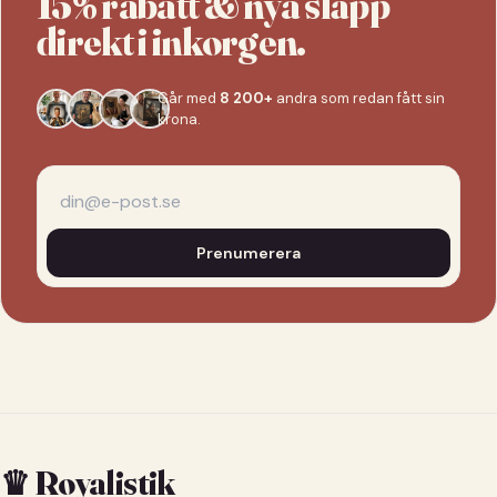
15% rabatt & nya släpp
direkt i inkorgen.
Går med
8 200+
andra som redan fått sin
krona.
Prenumerera
♛ Royalistik