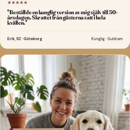
★★★★★
"
Beställde en kunglig version av mig själv till 50-
årsdagen. Skrattet från gästerna satt i hela
kvällen.
"
Erik, 52 · Göteborg
Kunglig · Guldram