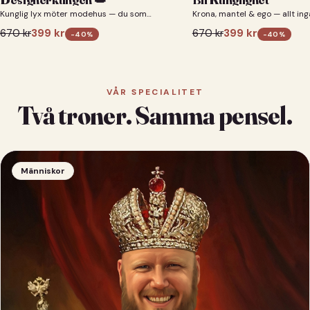
Kunglig lyx möter modehus — du som
Krona, mantel & ego — allt ing
designerkung 👑
670
kr
399
kr
670
kr
399
kr
-
40
%
-
40
%
VÅR SPECIALITET
Två troner. Samma pensel.
Människor