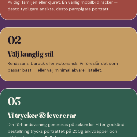
Av dig, familjen eller djuret. En vanlig mobilbild räcker —
desto tydligare ansikte, desto pampigare porträtt.
02
Välj kunglig stil
Renässans, barock eller victoriansk. Vi föreslår det som
passar bäst — eller välj minimal akvarell istället.
03
Vi trycker & levererar
Din förhandsvisning genereras på sekunder. Efter godkänd
beställning trycks porträttet på 250g arkivpapper och