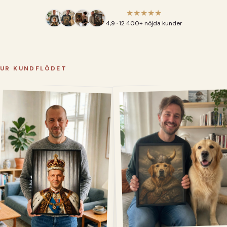
★★★★★
4,9 · 12 400+ nöjda kunder
UR KUNDFLÖDET