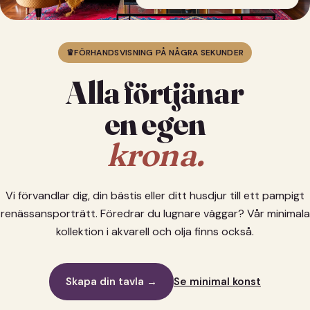
♛
FÖRHANDSVISNING PÅ NÅGRA SEKUNDER
Alla förtjänar
en egen
krona.
Vi förvandlar dig, din bästis eller ditt husdjur till ett pampigt
renässansporträtt. Föredrar du lugnare väggar? Vår minimala
kollektion i akvarell och olja finns också.
Skapa din tavla →
Se minimal konst