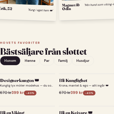
Magnus &
Erik, 52
Odin
"Kung i eget hem 👑"
HOVETS FAVORITER
Bästsäljare från slottet
Honom
Henne
Par
Familj
Husdjur
Designerkungen 👑
Bli Kunglighet
Kunglig lyx möter modehus — du som
Krona, mantel & ego — allt ingår 👑
designerkung 👑
670
kr
399
kr
670
kr
399
kr
-
40
%
-
40
%
Bli en Viking
Bli en Kejsare 👑