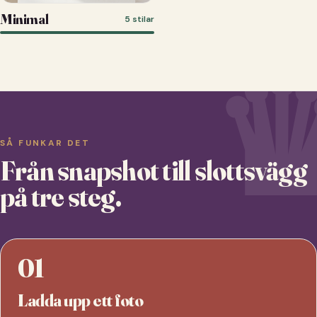
Minimal
5 stilar
SÅ FUNKAR DET
Från snapshot till slottsvägg
på tre steg.
01
Ladda upp ett foto