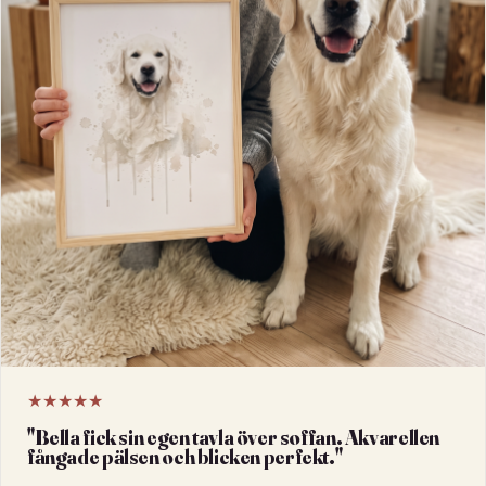
★★★★★
"
Bella fick sin egen tavla över soffan. Akvarellen
fångade pälsen och blicken perfekt.
"