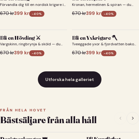
Förvandla dig till en nordisk krigare i
Kronan, hermelinen & spiran — du
ett episkt vikingaporträtt.
som kejsare 👑
670
kr
399
kr
670
kr
399
kr
-
40
%
-
40
%
Bli en Hövding ⚔️
Bli en Yxkrigare 🪓
Vargskinn, ringbrynja & sköld — du
Tveeggade yxor & fjordvatten bakom
som nordisk krigsherre ⚔️
dig 🪓
670
kr
399
kr
670
kr
399
kr
-
40
%
-
40
%
Utforska hela galleriet
FRÅN HELA HOVET
Bästsäljare från alla håll
Designerkungen 👑
Bli Kunglighet