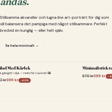
andas.
Stillsamma akvareller och lugna line art-porträtt för dig som
vill balansera det pampiga med något stillsammare. Perfekt
bredvid en kunglig — eller helt själv.
Se hela minimalt →
lad Med Kärlek
Minimalistisk t
a gänget i olja — redo för Louvren 🖼️
670
kr
399
kr
-
4
0
kr
399
kr
-
40
%