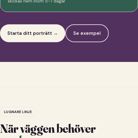
skickas hem inom 5–7 dagar.
Starta ditt porträtt →
Se exempel
LUGNARE LINJE
När väggen behöver