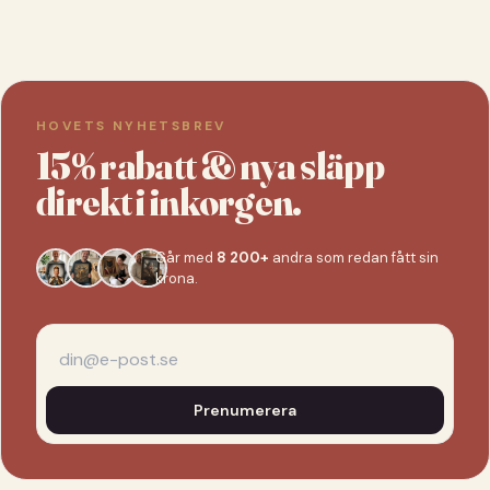
HOVETS NYHETSBREV
15% rabatt & nya släpp
direkt i inkorgen.
Går med
8 200+
andra som redan fått sin
krona.
Prenumerera