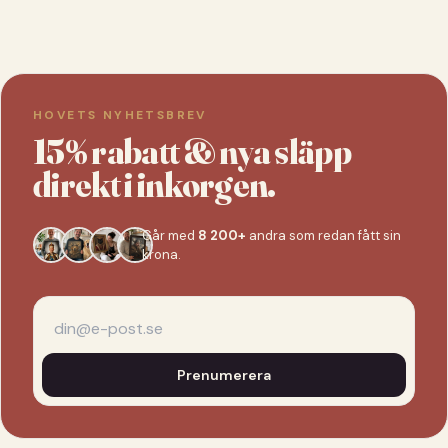
HOVETS NYHETSBREV
15% rabatt & nya släpp
direkt i inkorgen.
Går med
8 200+
andra som redan fått sin
krona.
Prenumerera