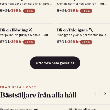
Förvandla dig till en nordisk krigare i
Kronan, hermelinen & spiran — du
ett episkt vikingaporträtt.
som kejsare 👑
670
kr
399
kr
670
kr
399
kr
-
40
%
-
40
%
Bli en Hövding ⚔️
Bli en Yxkrigare 🪓
Vargskinn, ringbrynja & sköld — du
Tveeggade yxor & fjordvatten bakom
som nordisk krigsherre ⚔️
dig 🪓
670
kr
399
kr
670
kr
399
kr
-
40
%
-
40
%
Utforska hela galleriet
FRÅN HELA HOVET
Bästsäljare från alla håll
Designerkungen 👑
Bli Kunglighet