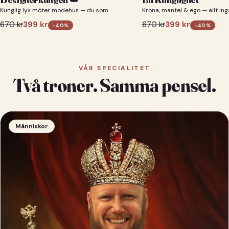
Kunglig lyx möter modehus — du som
Krona, mantel & ego — allt ing
designerkung 👑
670
kr
399
kr
670
kr
399
kr
-
40
%
-
40
%
VÅR SPECIALITET
Två troner. Samma pensel.
Människor