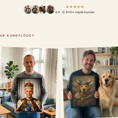
★★★★★
4,9 · 12 400+ nöjda kunder
UR KUNDFLÖDET