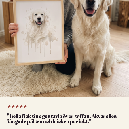
★★★★★
"
Bella fick sin egen tavla över soffan. Akvarellen
fångade pälsen och blicken perfekt.
"