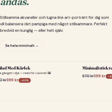
andas.
Stillsamma akvareller och lugna line art-porträtt för dig som
vill balansera det pampiga med något stillsammare. Perfekt
bredvid en kunglig — eller helt själv.
Se hela minimalt →
lad Med Kärlek
Minimalistisk t
a gänget i olja — redo för Louvren 🖼️
670
kr
399
kr
-
4
0
kr
399
kr
-
40
%