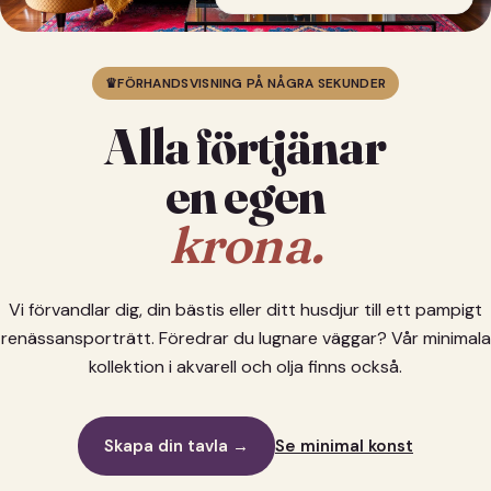
♛
FÖRHANDSVISNING PÅ NÅGRA SEKUNDER
Alla förtjänar
en egen
krona.
Vi förvandlar dig, din bästis eller ditt husdjur till ett pampigt
renässansporträtt. Föredrar du lugnare väggar? Vår minimala
kollektion i akvarell och olja finns också.
Skapa din tavla →
Se minimal konst