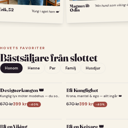
Min hund 
Magnus &
Erik, 52
Odin
"Kung i eget hem 👑"
HOVETS FAVORITER
Bästsäljare från slottet
Honom
Henne
Par
Familj
Husdjur
Designerkungen 👑
Bli Kunglighet
Kunglig lyx möter modehus — du som
Krona, mantel & ego — allt ingår 👑
designerkung 👑
670
kr
399
kr
670
kr
399
kr
-
40
%
-
40
%
Bli en Viking
Bli en Kejsare 👑