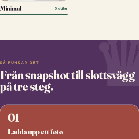
Minimal
5 stilar
SÅ FUNKAR DET
Från snapshot till slottsvägg
på tre steg.
01
Ladda upp ett foto