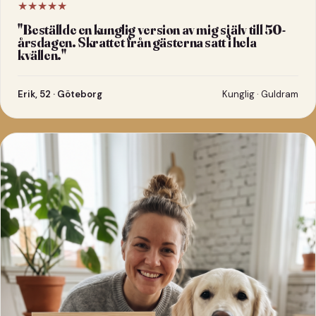
★★★★★
"
Beställde en kunglig version av mig själv till 50-
årsdagen. Skrattet från gästerna satt i hela
kvällen.
"
Erik, 52 · Göteborg
Kunglig · Guldram