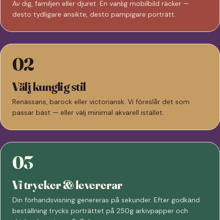
Av dig, familjen eller djuret. En vanlig mobilbild räcker —
desto tydligare ansikte, desto pampigare porträtt.
02
Välj kunglig stil
Renässans, barock eller victoriansk. Vi föreslår det som
passar bäst — eller välj minimal akvarell istället.
03
Vi trycker & levererar
Din förhandsvisning genereras på sekunder. Efter godkänd
beställning trycks porträttet på 250g arkivpapper och