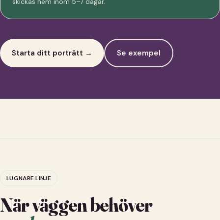
skickas hem inom 5–7 dagar.
Starta ditt porträtt →
Se exempel
LUGNARE LINJE
När väggen behöver