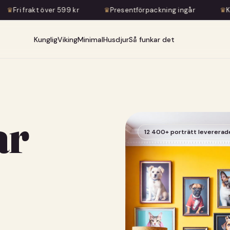
ver 599 kr
♛
Presentförpackning ingår
♛
Konstnärlig tran
Kunglig
Viking
Minimal
Husdjur
Så funkar det
ar
12 400+ porträtt levererad