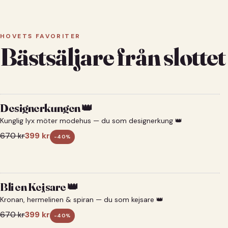
HOVETS FAVORITER
Bästsäljare från slottet
Designerkungen 👑
Kunglig lyx möter modehus — du som designerkung 👑
670
kr
399
kr
-
40
%
Bli en Kejsare 👑
Kronan, hermelinen & spiran — du som kejsare 👑
670
kr
399
kr
-
40
%