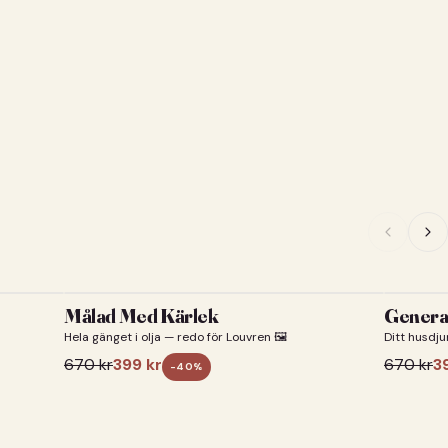
Målad Med Kärlek
General
Hela gänget i olja — redo för Louvren 🖼️
Ditt husdju
670
kr
399
kr
670
kr
3
-
40
%