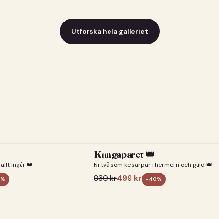
Utforska hela galleriet
Kungaparet 👑
allt ingår 👑
Ni två som kejsarpar i hermelin och guld 👑
830
kr
499
kr
0
%
-
40
%