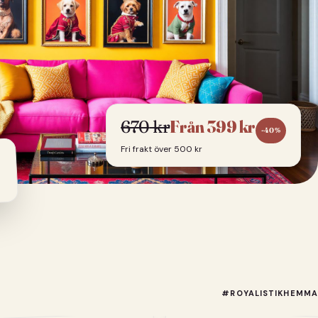
670
kr
Från
399
kr
-
40
%
Fri frakt över 500 kr
#ROYALISTIKHEMMA