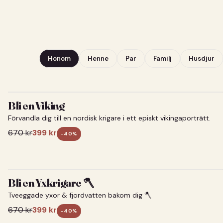
Honom
Henne
Par
Familj
Husdjur
Bli en Viking
Förvandla dig till en nordisk krigare i ett episkt vikingaporträtt.
670
kr
399
kr
-
40
%
Bli en Yxkrigare 🪓
Tveeggade yxor & fjordvatten bakom dig 🪓
670
kr
399
kr
-
40
%