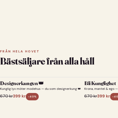
FRÅN HELA HOVET
Bästsäljare från alla håll
Designerkungen 👑
Bli Kunglighet
Kunglig lyx möter modehus — du som designerkung 👑
Krona, mantel & ego — 
670
kr
399
kr
670
kr
399
kr
-
40
%
-
4