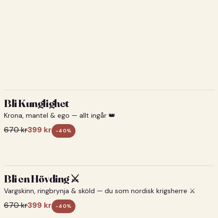
Bli Kunglighet
Krona, mantel & ego — allt ingår 👑
670
kr
399
kr
-
40
%
Bli en Hövding ⚔️
Vargskinn, ringbrynja & sköld — du som nordisk krigsherre ⚔️
670
kr
399
kr
-
40
%