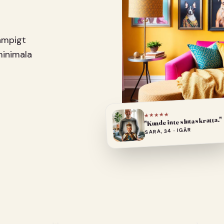
pampigt
minimala
★★★★★
"Kunde inte sluta skratta."
SARA, 34 · IGÅR