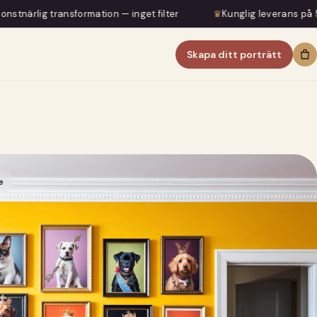
sformation — inget filter
♛
Kunglig leverans på 5–7 dagar
Skapa ditt porträtt
e