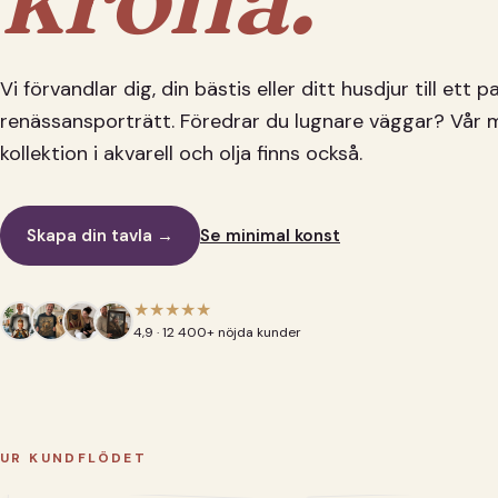
Vi förvandlar dig, din bästis eller ditt husdjur till ett 
renässansporträtt. Föredrar du lugnare väggar? Vår 
kollektion i akvarell och olja finns också.
Skapa din tavla →
Se minimal konst
★★★★★
4,9 · 12 400+ nöjda kunder
UR KUNDFLÖDET