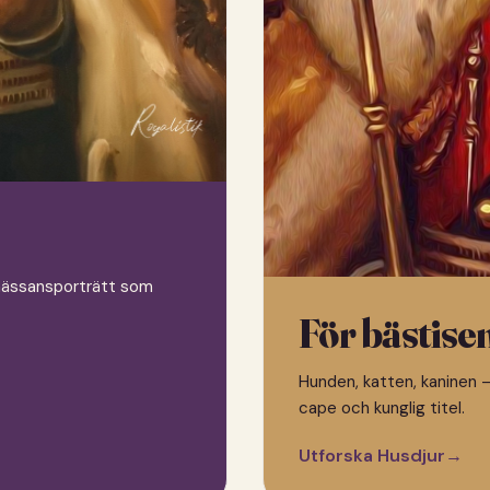
 renässansporträtt som
För bästise
Hunden, katten, kaninen —
cape och kunglig titel.
Utforska Husdjur
→