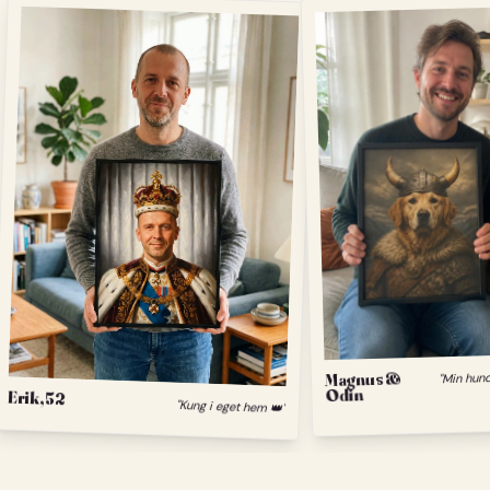
Magnus &
Odin
Erik, 52
"Kung i eget hem 👑"