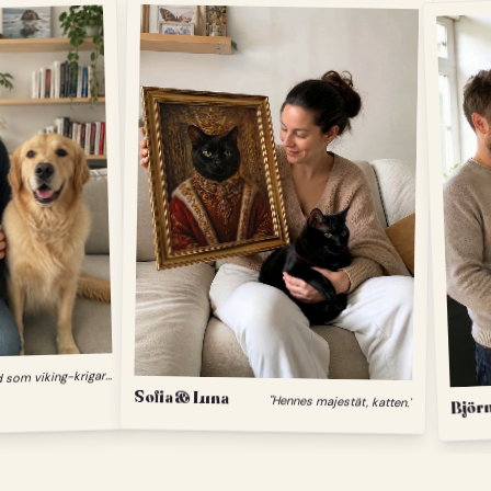
"
Min hund som viking-krigare."
Sofia & Luna
Björn
"Hennes majestät, katten."