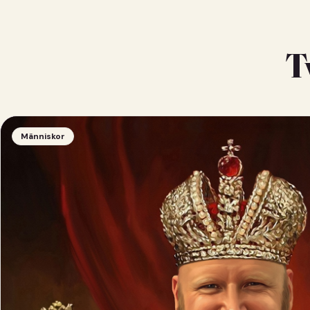
T
Människor