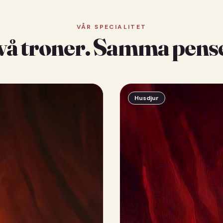
VÅR SPECIALITET
vå troner. Samma pense
Husdjur