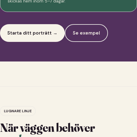
skickas hem inom 5–7 dagar.
Starta ditt porträtt →
Se exempel
LUGNARE LINJE
När väggen behöver