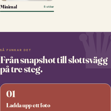
Minimal
5 stilar
SÅ FUNKAR DET
Från snapshot till slottsvägg
på tre steg.
01
Ladda upp ett foto