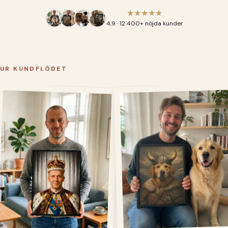
★★★★★
4,9 · 12 400+ nöjda kunder
UR KUNDFLÖDET