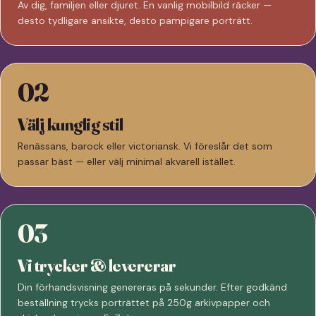
Av dig, familjen eller djuret. En vanlig mobilbild räcker —
desto tydligare ansikte, desto pampigare porträtt.
02
Välj kunglig stil
Renässans, barock eller victoriansk. Vi föreslår det som
passar bäst — eller välj minimal akvarell istället.
03
Vi trycker & levererar
Din förhandsvisning genereras på sekunder. Efter godkänd
beställning trycks porträttet på 250g arkivpapper och