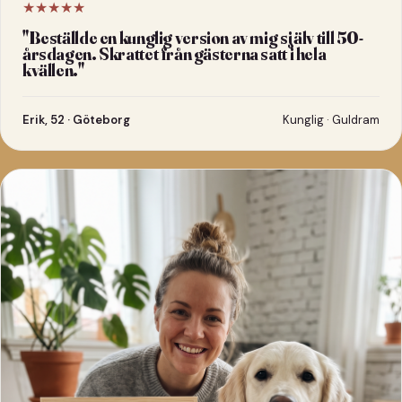
★★★★★
"
Beställde en kunglig version av mig själv till 50-
årsdagen. Skrattet från gästerna satt i hela
kvällen.
"
Erik, 52 · Göteborg
Kunglig · Guldram