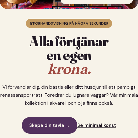
♛
FÖRHANDSVISNING PÅ NÅGRA SEKUNDER
Alla förtjänar
en egen
krona.
Vi förvandlar dig, din bästis eller ditt husdjur till ett pampigt
renässansporträtt. Föredrar du lugnare väggar? Vår minimala
kollektion i akvarell och olja finns också.
Skapa din tavla →
Se minimal konst