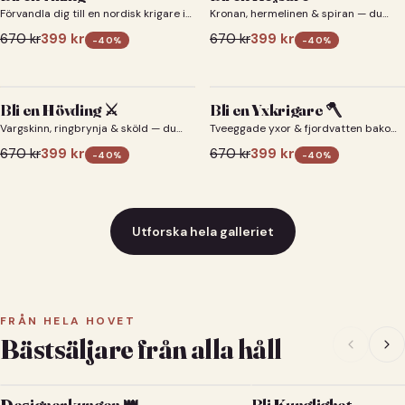
Förvandla dig till en nordisk krigare i
Kronan, hermelinen & spiran — du
ett episkt vikingaporträtt.
som kejsare 👑
670
kr
399
kr
670
kr
399
kr
-
40
%
-
40
%
Bli en Hövding ⚔️
Bli en Yxkrigare 🪓
Vargskinn, ringbrynja & sköld — du
Tveeggade yxor & fjordvatten bakom
som nordisk krigsherre ⚔️
dig 🪓
670
kr
399
kr
670
kr
399
kr
-
40
%
-
40
%
Utforska hela galleriet
FRÅN HELA HOVET
Bästsäljare från alla håll
Designerkungen 👑
Bli Kunglighet