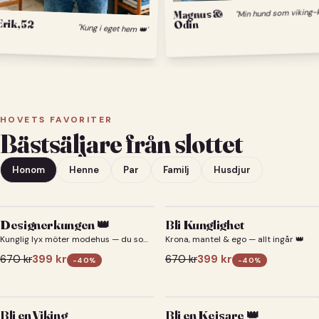
Magnus &
Erik, 52
Odin
"Kung i eget hem 👑"
HOVETS FAVORITER
Bästsäljare från slottet
Honom
Henne
Par
Familj
Husdjur
Designerkungen 👑
Bli Kunglighet
Kunglig lyx möter modehus — du som
Krona, mantel & ego — allt ingår 👑
designerkung 👑
670
kr
399
kr
670
kr
399
kr
-
40
%
-
40
%
Bli en Viking
Bli en Kejsare 👑