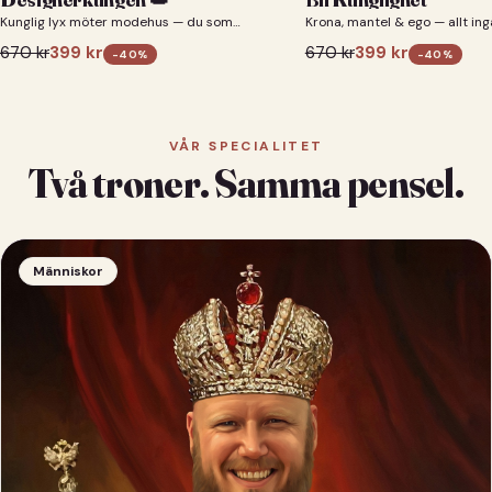
Kunglig lyx möter modehus — du som
Krona, mantel & ego — allt ing
designerkung 👑
670
kr
399
kr
670
kr
399
kr
-
40
%
-
40
%
VÅR SPECIALITET
Två troner. Samma pensel.
Människor