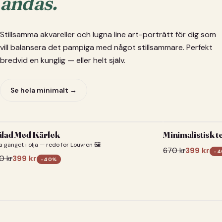
andas.
Stillsamma akvareller och lugna line art-porträtt för dig som
vill balansera det pampiga med något stillsammare. Perfekt
bredvid en kunglig — eller helt själv.
Se hela minimalt →
lad Med Kärlek
Minimalistisk t
a gänget i olja — redo för Louvren 🖼️
670
kr
399
kr
-
4
0
kr
399
kr
-
40
%