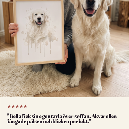
★★★★★
"
Bella fick sin egen tavla över soffan. Akvarellen
fångade pälsen och blicken perfekt.
"