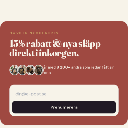
HOVETS NYHETSBREV
15% rabatt & nya släpp
direkt i inkorgen.
Går med
8 200+
andra som redan fått sin
krona.
Prenumerera