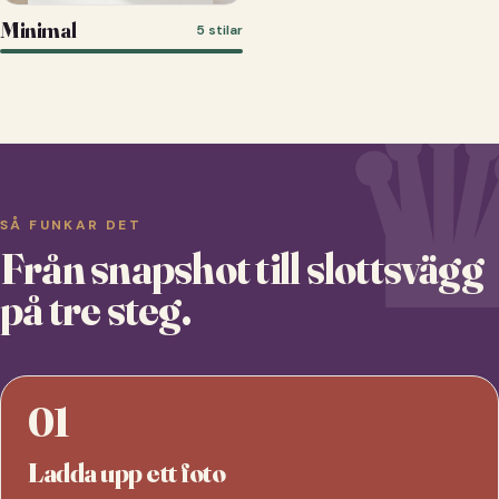
Minimal
5 stilar
SÅ FUNKAR DET
Från snapshot till slottsvägg
på tre steg.
01
Ladda upp ett foto