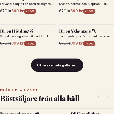
Förvandla dig till en nordisk krigare i
Kronan, hermelinen & spiran — du
ett episkt vikingaporträtt.
som kejsare 👑
670
kr
399
kr
670
kr
399
kr
-
40
%
-
40
%
Bli en Hövding ⚔️
Bli en Yxkrigare 🪓
Vargskinn, ringbrynja & sköld — du
Tveeggade yxor & fjordvatten bakom
som nordisk krigsherre ⚔️
dig 🪓
670
kr
399
kr
670
kr
399
kr
-
40
%
-
40
%
Utforska hela galleriet
FRÅN HELA HOVET
Bästsäljare från alla håll
Designerkungen 👑
Bli Kunglighet