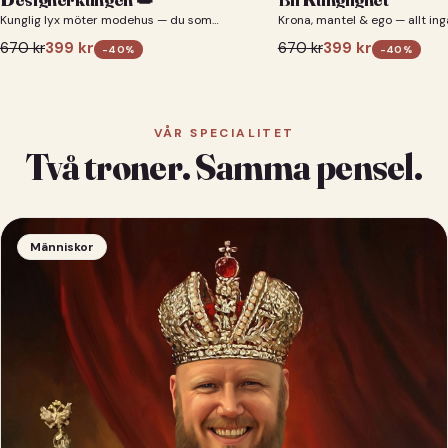
Kunglig lyx möter modehus — du som
Krona, mantel & ego — allt ing
designerkung 👑
670
kr
399
kr
670
kr
399
kr
-
40
%
-
40
%
VÅR SPECIALITET
Två troner. Samma pensel.
Människor