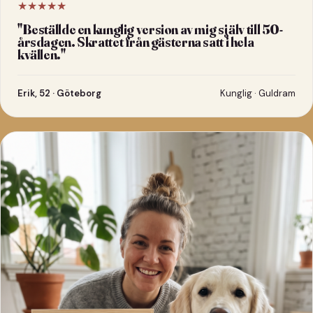
★★★★★
"
Beställde en kunglig version av mig själv till 50-
årsdagen. Skrattet från gästerna satt i hela
kvällen.
"
Erik, 52 · Göteborg
Kunglig · Guldram