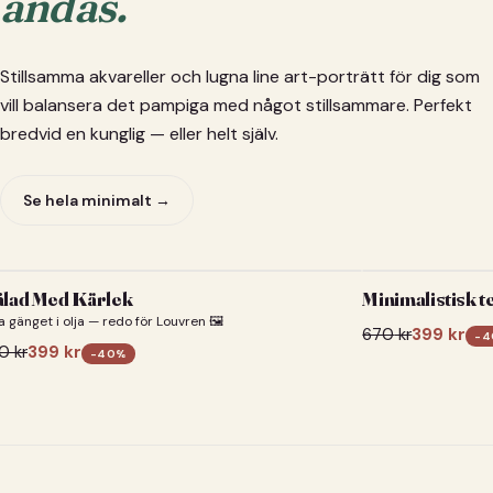
andas.
Stillsamma akvareller och lugna line art-porträtt för dig som
vill balansera det pampiga med något stillsammare. Perfekt
bredvid en kunglig — eller helt själv.
Se hela minimalt →
lad Med Kärlek
Minimalistisk t
a gänget i olja — redo för Louvren 🖼️
670
kr
399
kr
-
4
0
kr
399
kr
-
40
%