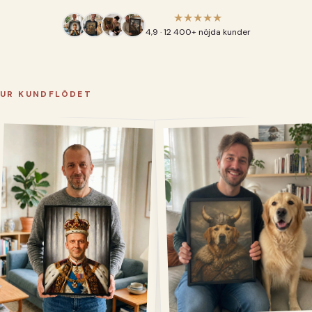
★★★★★
4,9 · 12 400+ nöjda kunder
UR KUNDFLÖDET