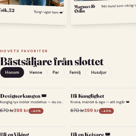
Magnus &
Erik, 52
Odin
"Kung i eget hem 👑"
HOVETS FAVORITER
Bästsäljare från slottet
Honom
Henne
Par
Familj
Husdjur
Designerkungen 👑
Bli Kunglighet
Kunglig lyx möter modehus — du som
Krona, mantel & ego — allt ingår 👑
designerkung 👑
670
kr
399
kr
670
kr
399
kr
-
40
%
-
40
%
Bli en Viking
Bli en Kejsare 👑