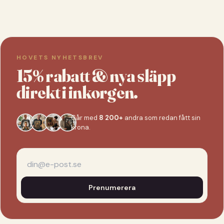
HOVETS NYHETSBREV
15% rabatt & nya släpp
direkt i inkorgen.
Går med
8 200+
andra som redan fått sin
krona.
Prenumerera