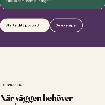
skickas hem inom 5–7 dagar.
Starta ditt porträtt →
Se exempel
LUGNARE LINJE
När väggen behöver