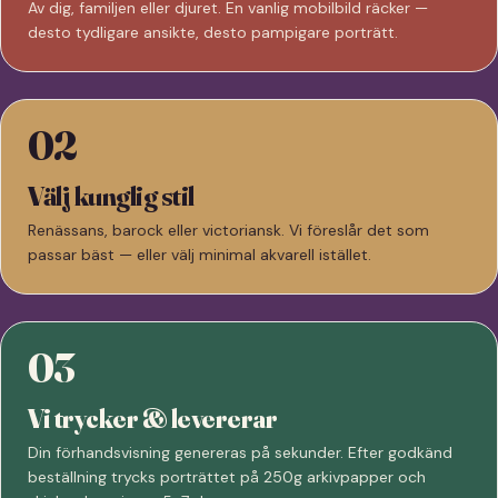
Av dig, familjen eller djuret. En vanlig mobilbild räcker —
desto tydligare ansikte, desto pampigare porträtt.
02
Välj kunglig stil
Renässans, barock eller victoriansk. Vi föreslår det som
passar bäst — eller välj minimal akvarell istället.
03
Vi trycker & levererar
Din förhandsvisning genereras på sekunder. Efter godkänd
beställning trycks porträttet på 250g arkivpapper och