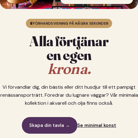
♛
FÖRHANDSVISNING PÅ NÅGRA SEKUNDER
Alla förtjänar
en egen
krona.
Vi förvandlar dig, din bästis eller ditt husdjur till ett pampigt
renässansporträtt. Föredrar du lugnare väggar? Vår minimala
kollektion i akvarell och olja finns också.
Skapa din tavla →
Se minimal konst