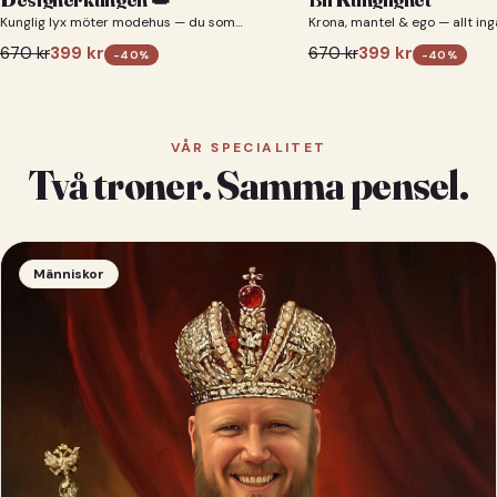
Kunglig lyx möter modehus — du som
Krona, mantel & ego — allt ing
designerkung 👑
670
kr
399
kr
670
kr
399
kr
-
40
%
-
40
%
VÅR SPECIALITET
Två troner. Samma pensel.
Människor