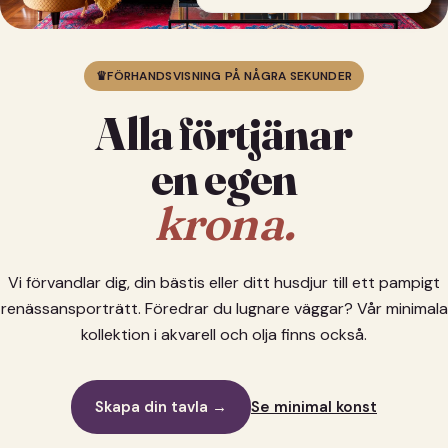
♛
FÖRHANDSVISNING PÅ NÅGRA SEKUNDER
Alla förtjänar
en egen
krona.
Vi förvandlar dig, din bästis eller ditt husdjur till ett pampigt
renässansporträtt. Föredrar du lugnare väggar? Vår minimala
kollektion i akvarell och olja finns också.
Skapa din tavla →
Se minimal konst