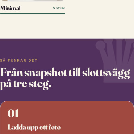
Minimal
5 stilar
SÅ FUNKAR DET
Från snapshot till slottsvägg
på tre steg.
01
Ladda upp ett foto