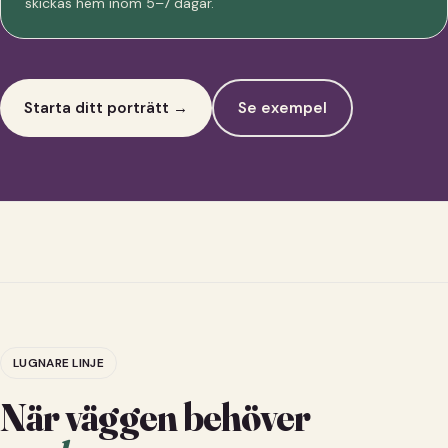
skickas hem inom 5–7 dagar.
Starta ditt porträtt →
Se exempel
LUGNARE LINJE
När väggen behöver