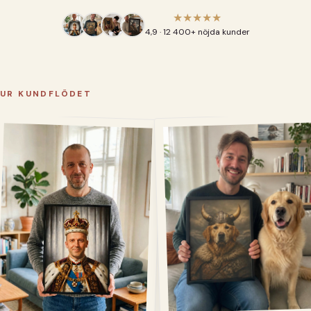
★★★★★
4,9 · 12 400+ nöjda kunder
UR KUNDFLÖDET