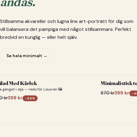
andas.
Stillsamma akvareller och lugna line art-porträtt för dig som
vill balansera det pampiga med något stillsammare. Perfekt
bredvid en kunglig — eller helt själv.
Se hela minimalt →
lad Med Kärlek
Minimalistisk t
a gänget i olja — redo för Louvren 🖼️
670
kr
399
kr
-
4
0
kr
399
kr
-
40
%