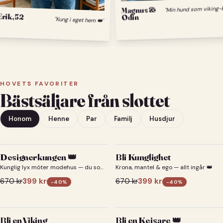
Magnus &
Erik, 52
Odin
"Kung i eget hem 👑"
HOVETS FAVORITER
Bästsäljare från slottet
Honom
Henne
Par
Familj
Husdjur
Designerkungen 👑
Bli Kunglighet
Kunglig lyx möter modehus — du som
Krona, mantel & ego — allt ingår 👑
designerkung 👑
670
kr
399
kr
670
kr
399
kr
-
40
%
-
40
%
Bli en Viking
Bli en Kejsare 👑