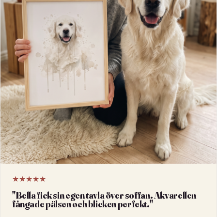
★★★★★
"
Bella fick sin egen tavla över soffan. Akvarellen
fångade pälsen och blicken perfekt.
"