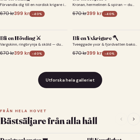
Förvandla dig till en nordisk krigare i
Kronan, hermelinen & spiran — du
ett episkt vikingaporträtt.
som kejsare 👑
670
kr
399
kr
670
kr
399
kr
-
40
%
-
40
%
Bli en Hövding ⚔️
Bli en Yxkrigare 🪓
Vargskinn, ringbrynja & sköld — du
Tveeggade yxor & fjordvatten bakom
som nordisk krigsherre ⚔️
dig 🪓
670
kr
399
kr
670
kr
399
kr
-
40
%
-
40
%
Utforska hela galleriet
FRÅN HELA HOVET
Bästsäljare från alla håll
Designerkungen 👑
Bli Kunglighet