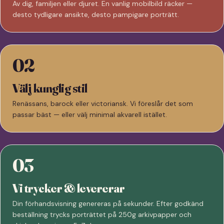
Av dig, familjen eller djuret. En vanlig mobilbild räcker —
desto tydligare ansikte, desto pampigare porträtt.
02
Välj kunglig stil
Renässans, barock eller victoriansk. Vi föreslår det som
passar bäst — eller välj minimal akvarell istället.
03
Vi trycker & levererar
Din förhandsvisning genereras på sekunder. Efter godkänd
beställning trycks porträttet på 250g arkivpapper och