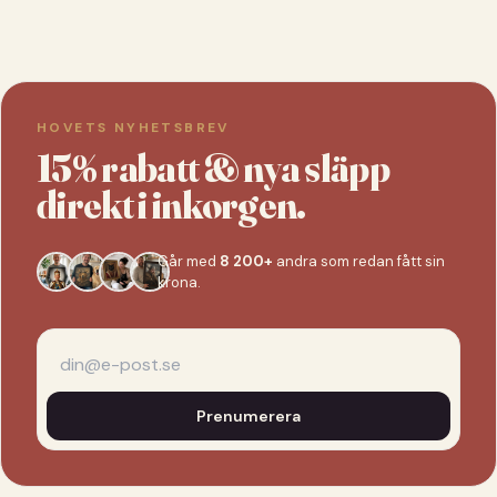
HOVETS NYHETSBREV
15% rabatt & nya släpp
direkt i inkorgen.
Går med
8 200+
andra som redan fått sin
krona.
Prenumerera