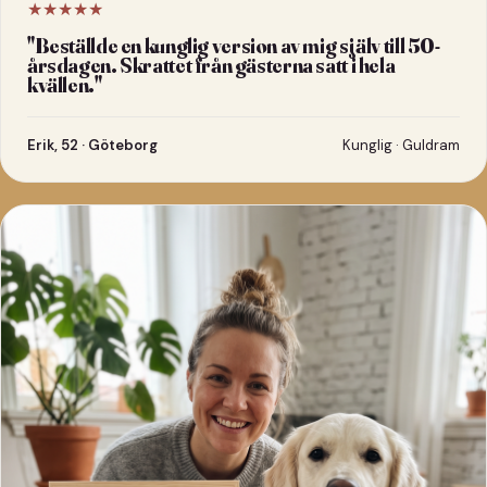
★★★★★
"
Beställde en kunglig version av mig själv till 50-
årsdagen. Skrattet från gästerna satt i hela
kvällen.
"
Erik, 52 · Göteborg
Kunglig · Guldram