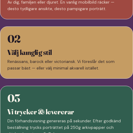
Av dig, familjen eller djuret. En vanlig mobilbild räcker —
desto tydligare ansikte, desto pampigare porträtt.
02
Välj kunglig stil
Renässans, barock eller victoriansk. Vi föreslår det som
passar bäst — eller välj minimal akvarell istället.
03
Vi trycker & levererar
Din förhandsvisning genereras på sekunder. Efter godkänd
beställning trycks porträttet på 250g arkivpapper och