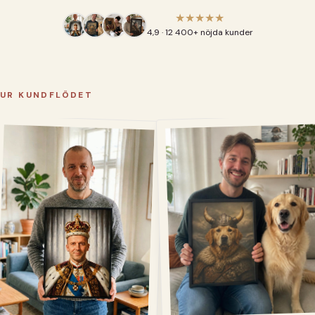
★★★★★
4,9 · 12 400+ nöjda kunder
UR KUNDFLÖDET