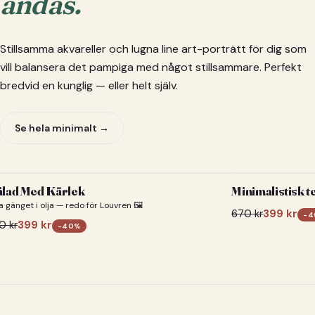
andas.
Stillsamma akvareller och lugna line art-porträtt för dig som
vill balansera det pampiga med något stillsammare. Perfekt
bredvid en kunglig — eller helt själv.
Se hela minimalt →
lad Med Kärlek
Minimalistisk t
a gänget i olja — redo för Louvren 🖼️
670
kr
399
kr
-
4
0
kr
399
kr
-
40
%