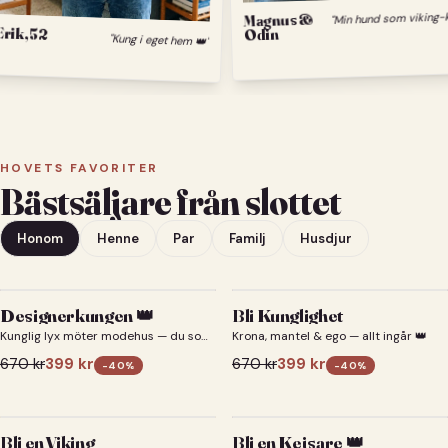
Magnus &
Erik, 52
Odin
"Kung i eget hem 👑"
HOVETS FAVORITER
Bästsäljare från slottet
Honom
Henne
Par
Familj
Husdjur
Designerkungen 👑
Bli Kunglighet
Kunglig lyx möter modehus — du som
Krona, mantel & ego — allt ingår 👑
designerkung 👑
670
kr
399
kr
670
kr
399
kr
-
40
%
-
40
%
Bli en Viking
Bli en Kejsare 👑