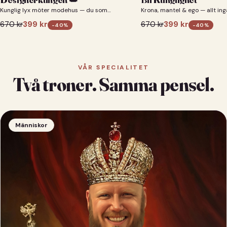
Kunglig lyx möter modehus — du som
Krona, mantel & ego — allt ing
designerkung 👑
670
kr
399
kr
670
kr
399
kr
-
40
%
-
40
%
VÅR SPECIALITET
Två troner. Samma pensel.
Människor