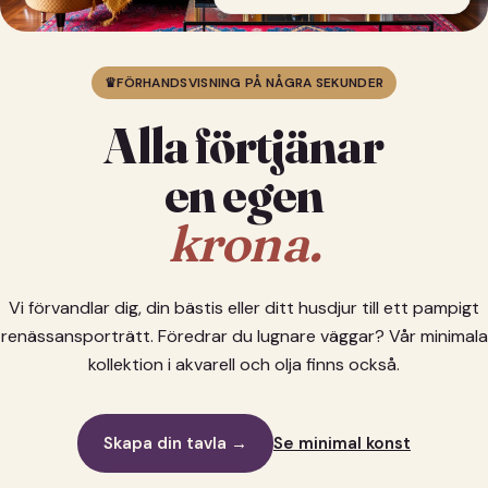
♛
FÖRHANDSVISNING PÅ NÅGRA SEKUNDER
Alla förtjänar
en egen
krona.
Vi förvandlar dig, din bästis eller ditt husdjur till ett pampigt
renässansporträtt. Föredrar du lugnare väggar? Vår minimala
kollektion i akvarell och olja finns också.
Skapa din tavla →
Se minimal konst