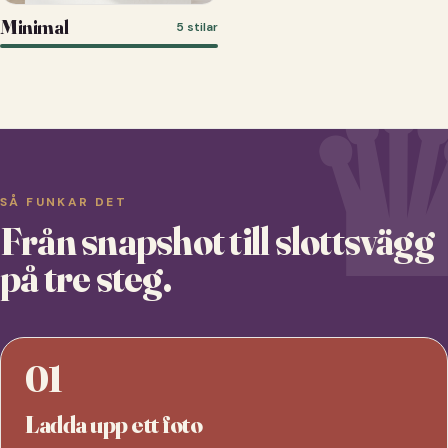
Minimal
5 stilar
SÅ FUNKAR DET
Från snapshot till slottsvägg
på tre steg.
01
Ladda upp ett foto