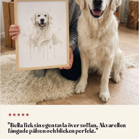
★★★★★
"
Bella fick sin egen tavla över soffan. Akvarellen
fångade pälsen och blicken perfekt.
"