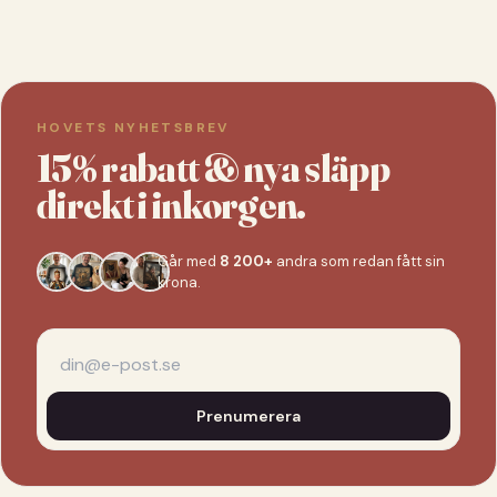
HOVETS NYHETSBREV
15% rabatt & nya släpp
direkt i inkorgen.
Går med
8 200+
andra som redan fått sin
krona.
Prenumerera