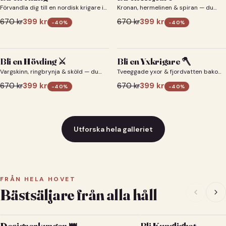
Förvandla dig till en nordisk krigare i
Kronan, hermelinen & spiran — du
ett episkt vikingaporträtt.
som kejsare 👑
670
kr
399
kr
670
kr
399
kr
-
40
%
-
40
%
Bli en Hövding ⚔️
Bli en Yxkrigare 🪓
Vargskinn, ringbrynja & sköld — du
Tveeggade yxor & fjordvatten bakom
som nordisk krigsherre ⚔️
dig 🪓
670
kr
399
kr
670
kr
399
kr
-
40
%
-
40
%
Utforska hela galleriet
FRÅN HELA HOVET
Bästsäljare från alla håll
Designerkungen 👑
Bli Kunglighet