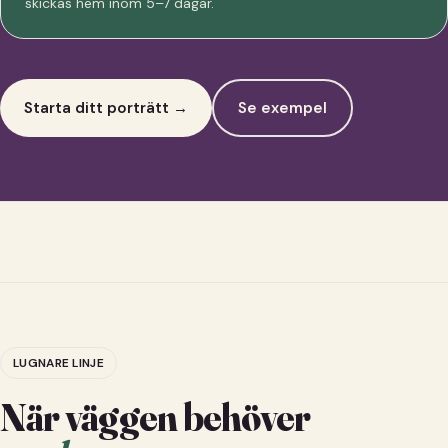
skickas hem inom 5–7 dagar.
Starta ditt porträtt →
Se exempel
LUGNARE LINJE
När väggen behöver