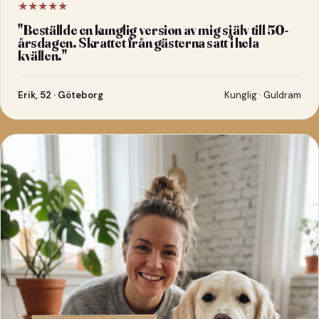
★★★★★
"
Beställde en kunglig version av mig själv till 50-
årsdagen. Skrattet från gästerna satt i hela
kvällen.
"
Erik, 52 · Göteborg
Kunglig · Guldram