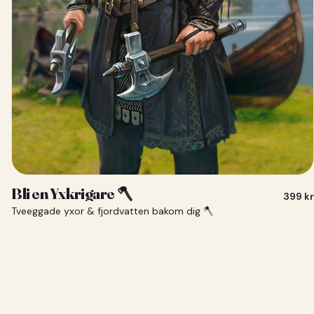
Bli en Yxkrigare 🪓
399
kr
Tveeggade yxor & fjordvatten bakom dig 🪓