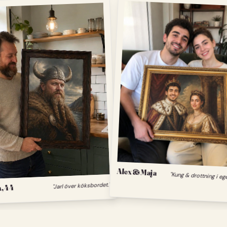
Alex & Maja
"Kung & drottning i eg
, 44
"Jarl över köksbordet."