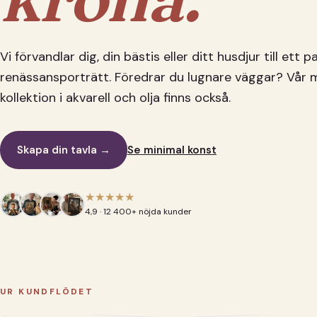
Vi förvandlar dig, din bästis eller ditt husdjur till ett 
renässansporträtt. Föredrar du lugnare väggar? Vår 
kollektion i akvarell och olja finns också.
Skapa din tavla →
Se minimal konst
★★★★★
4,9 · 12 400+ nöjda kunder
UR KUNDFLÖDET