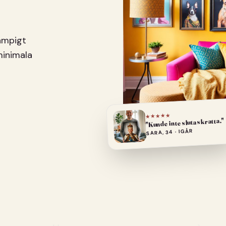
pampigt
minimala
★★★★★
"Kunde inte sluta skratta."
SARA, 34 · IGÅR