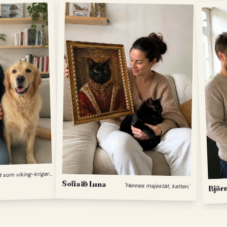
"
Min hund som viking-krigare."
Sofia & Luna
"Hennes majestät, katten."
Björn