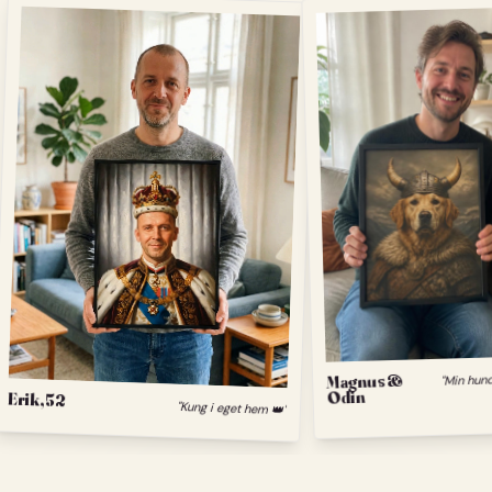
Magnus &
Odin
Erik, 52
"Kung i eget hem 👑"