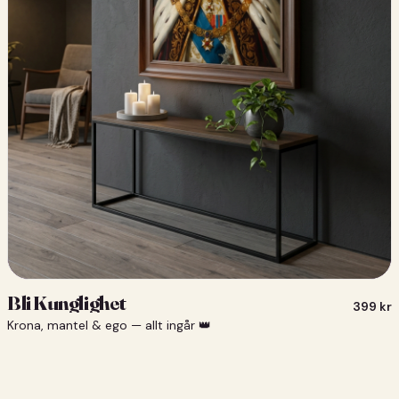
Bli Kunglighet
399
kr
Krona, mantel & ego — allt ingår 👑