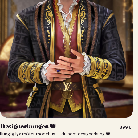
Designerkungen 👑
399
kr
Kunglig lyx möter modehus — du som designerkung 👑