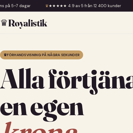
♛
★★★★★ 4.9 av 5 från 12 400 kunder
♛
Fri frakt över 599
♛
Royalistik
♛
FÖRHANDSVISNING PÅ NÅGRA SEKUNDER
Alla förtjän
en egen
krona.