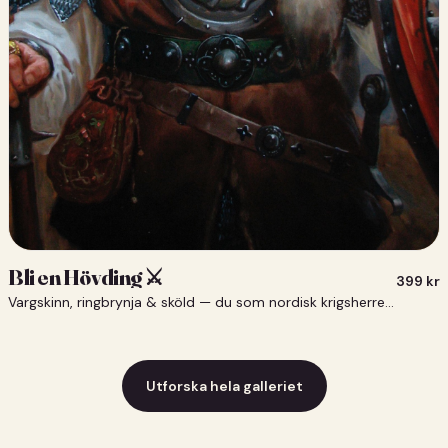
Bli en Hövding ⚔️
399
kr
Vargskinn, ringbrynja & sköld — du som nordisk krigsherre ⚔️
Utforska hela galleriet