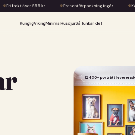
 kr
♛
Presentförpackning ingår
♛
Konstnärlig transforma
Kunglig
Viking
Minimal
Husdjur
Så funkar det
ar
12 400+ porträtt levererad