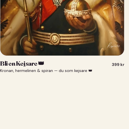
Bli en Kejsare 👑
399
kr
Kronan, hermelinen & spiran — du som kejsare 👑